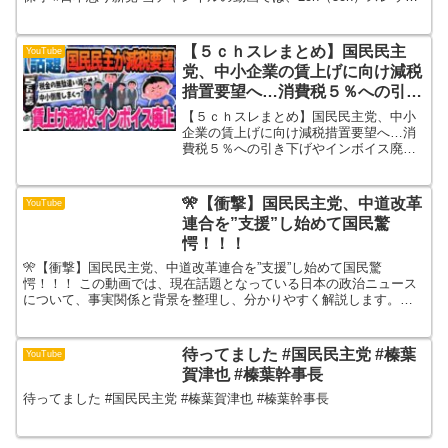
を含む複数のインターネット上の情報を引...
【５ｃｈスレまとめ】国民民主
YouTube
党、中小企業の賃上げに向け減税
措置要望へ…消費税５％への引き
下げやインボイス廃止も【ゆっく
【５ｃｈスレまとめ】国民民主党、中小
り】
企業の賃上げに向け減税措置要望へ…消
費税５％への引き下げやインボイス廃止
も【ゆっくり】 【５ｃｈスレまとめ】国
民民主党、中小企業の賃上げに向け減税
措置要望へ…消費税５％への引き下げや
🎌【衝撃】国民民主党、中道改革
YouTube
インボイス廃止も【ゆっ...
連合を”支援”し始めて国民驚
愕！！！
🎌【衝撃】国民民主党、中道改革連合を”支援”し始めて国民驚
愕！！！ この動画では、現在話題となっている日本の政治ニュース
について、事実関係と背景を整理し、分かりやすく解説します。・
何が起きているのか・どのような議論が行われているのか・制度
や...
待ってました #国民民主党 #榛葉
YouTube
賀津也 #榛葉幹事長
待ってました #国民民主党 #榛葉賀津也 #榛葉幹事長