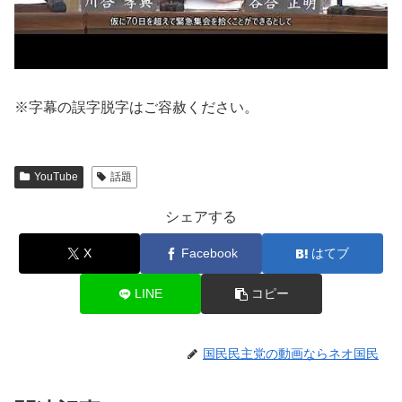
※字幕の誤字脱字はご容赦ください。
YouTube
話題
シェアする
X
Facebook
はてブ
LINE
コピー
国民民主党の動画ならネオ国民