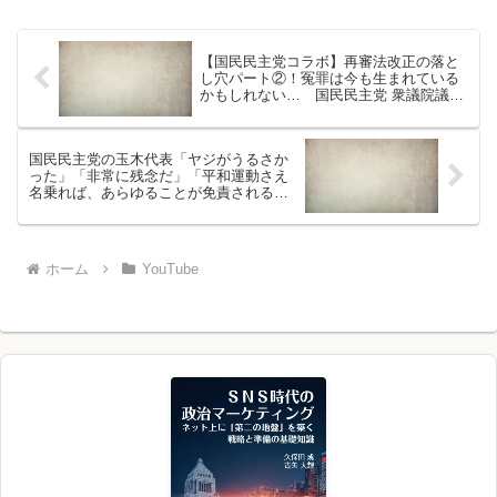
【国民民主党コラボ】再審法改正の落と
し穴パート②！冤罪は今も生まれている
かもしれない… 国民民主党 衆議院議員
(東京4区)井戸まさえ氏×国民民主党衆議
院議員村岡としひで #国民民主党 #再
審法改正
国民民主党の玉木代表「ヤジがうるさか
った」「非常に残念だ」「平和運動さえ
名乗れば、あらゆることが免責されると
いうある種の甘えは見直していくべき
だ」と苦言。沖縄追悼式で 2026年6月24
日 切り抜き
ホーム
YouTube