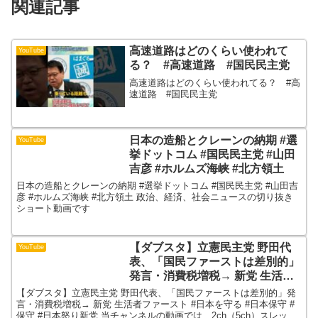
関連記事
高速道路はどのくらい使われて
YouTube
る？ #高速道路 #国民民主党
高速道路はどのくらい使われてる？ #高
速道路 #国民民主党
日本の造船とクレーンの納期 #選
YouTube
挙ドットコム #国民民主党 #山田
吉彦 #ホルムズ海峡 #北方領土
日本の造船とクレーンの納期 #選挙ドットコム #国民民主党 #山田吉
彦 #ホルムズ海峡 #北方領土 政治、経済、社会ニュースの切り抜き
ショート動画です
【ダブスタ】立憲民主党 野田代
YouTube
表、「国民ファーストは差別的」
発言・消費税増税→ 新党 生活者
ファースト #日本を守る #日本保
【ダブスタ】立憲民主党 野田代表、「国民ファーストは差別的」発
守 #保守 #日本怒り新党
言・消費税増税→ 新党 生活者ファースト #日本を守る #日本保守 #
保守 #日本怒り新党 当チャンネルの動画では、2ch（5ch）スレッド