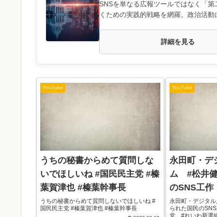
SNSを単なる広報ツールではなく「
くための実践的戦略を網羅。政治活動
詳細を見る
YouTube
YouTube
うちの秘書からめて質問しな
永田町・デ
いでほしいね #国民民主党 #榛
ム #松井
葉賀津也 #榛葉幹事長
のSNS工作
うちの秘書からめて質問しないでほしいね #
永田町・デジタル
国民民主党 #榛葉賀津也 #榛葉幹事長
られた国民のSNS
党 #れいわ新選