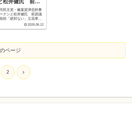
と松井健氏 前原
運動への加担「絶
民民主党・榛葉賀津也幹事
ークンと松井健氏 前原議
花孝志氏は「落選
加担「絶対ない」立花孝志
背後には玉木氏」と批判も
2026.06.12
には玉木氏」と批
m Description
のページ
次
2
へ