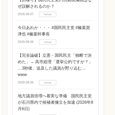
ぜ誤解されるのか？
2026.08.07
YouTube
今日あれか・・・ #国民民主党 #榛葉賀
津也 #榛葉幹事長
2026.08.06
YouTube
【完全論破】立憲・国民民主「独断で決
めた」→ 高市総理「選挙公約ですが？」
…3秒後、追及した議員が黙り込む…
www
2026.08.06
YouTube
地方議員倍増へ着実な準備 国民民主党
が石川県内で候補者擁立を加速 (2026年8
月6日)