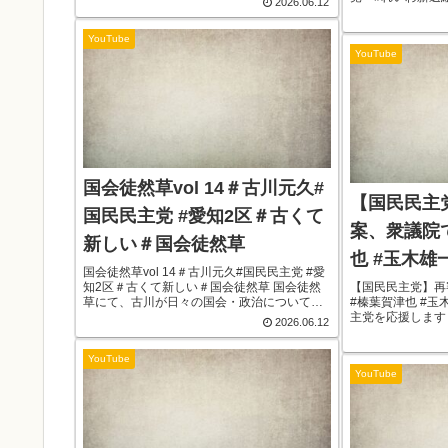
2026.06.12
子 #山添拓 #
井聡 #玉木雄一
YouTube
スケジュール6/14投
YouTube
国会徒然草vol 14＃古川元久#
【国民民主
国民民主党 #愛知2区＃古くて
案、衆議院
新しい＃国会徒然草
也 #玉木雄
国会徒然草vol 14＃古川元久#国民民主党 #愛
知2区＃古くて新しい＃国会徒然草 国会徒然
【国民民主党】再
草にて、古川が日々の国会・政治について思
#榛葉賀津也 #玉
うことを語ります。古くても新しい古川をご
主党を応援します！
2026.06.12
覧ください！今日はこれを徹底解説していき
たいと思います！古川元久です...
YouTube
YouTube