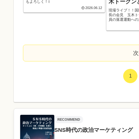
木トークン
もよろしく！⇩
2026.06.12
議員の落選
現場ライブ！！国
長の会見 玉木ト
対ない」立
員の落選運動への
氏は「落選運動の
運動の背後
youtube liveStrea
判も
次
1
RECOMMEND
SNS時代の政治マーケティング