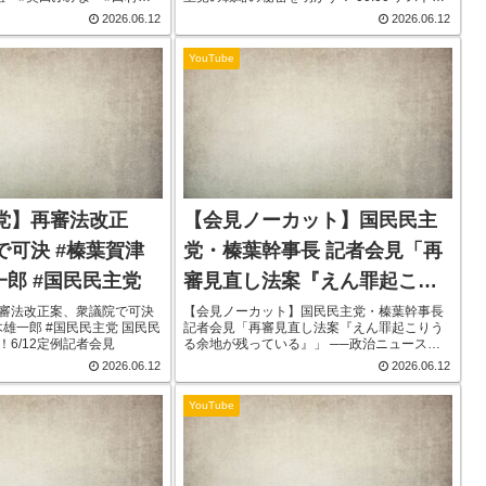
国民民主党 #安倍明恵 #藤
野忍さんの紹介01:03 国民民主党の歩み ベン
2026.06.12
2026.06.12
郎 6月の共産党・れいわの
チャーから中堅政党への脱皮03:30 「イノベ
開...
ーションのジ...
YouTube
党】再審法改正
【会見ノーカット】国民民主
で可決 #榛葉賀津
党・榛葉幹事長 記者会見「再
一郎 #国民民主党
審見直し法案『えん罪起こり
うる余地が残っている』」 ──
審法改正案、衆議院で可決
【会見ノーカット】国民民主党・榛葉幹事長
木雄一郎 #国民民主党 国民民
記者会見「再審見直し法案『えん罪起こりう
政治ニュース（日テレ
6/12定例記者会見
る余地が残っている』」 ──政治ニュース
（日テレNEWS） 国民民主党・榛葉幹事長に
2026.06.12
2026.06.12
NEWS）
よる記者会見の模様を配信します◇スマート
フォンアプリ「日テレNEWS NN...
YouTube