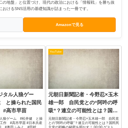
第二の地盤」と位置づけ、現代の政治における「情報戦」を勝ち抜
におけるSNS活用の基礎知識が詰まった一冊です。
Amazonで見る
YouTube
ジタル人狼ゲー
元朝日新聞記者・今野忍×玉木
健 と操られた国民
雄一郎 自民党との“阿吽の呼
 #高市早苗
吸”？連立の可能性とは？国民
民主党の戦略の秘密を明か
人狼ゲーム #松井健 と操
元朝日新聞記者・今野忍×玉木雄一郎 自民党
工作 #高市早苗 #日本共産
との“阿吽の呼吸”？連立の可能性とは？国民民
す！
組 #奥田ふみよ #田村智
主党の戦略の秘密を明かす！ 00:00 ゲスト今