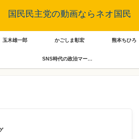
国民民主党の動画ならネオ国民
玉木雄一郎
かごしま彰宏
熊本ちひろ
SNS時代の政治マーケティング
グ