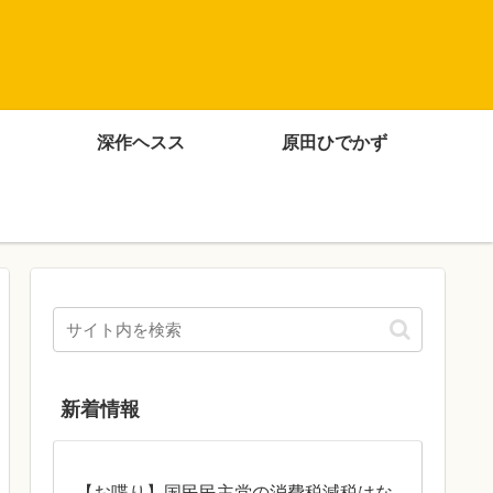
深作ヘスス
原田ひでかず
新着情報
【お喋り】国民民主党の消費税減税はな