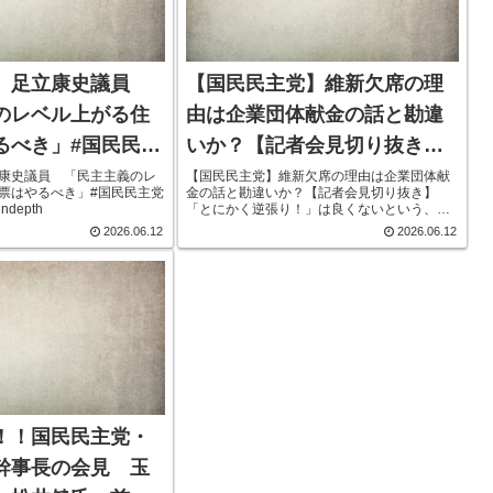
 足立康史議員
【国民民主党】維新欠席の理
のレベル上がる住
由は企業団体献金の話と勘違
るべき」#国民民主
いか？【記者会見切り抜き】
#japanindepth
「とにかく逆張り！」は良く
康史議員 「民主主義のレ
【国民民主党】維新欠席の理由は企業団体献
票はやるべき」#国民民主党
金の話と勘違いか？【記者会見切り抜き】
ないという、いい悪い例
ndepth
「とにかく逆張り！」は良くないという、い
い悪い例 【国民民主党】維新欠席の理由は企
2026.06.12
2026.06.12
業団体献金の話と勘違いか？【記者会見切り
抜き】「とにかく逆張り！」は良くないと
い...
！！国民民主党・
幹事長の会見 玉