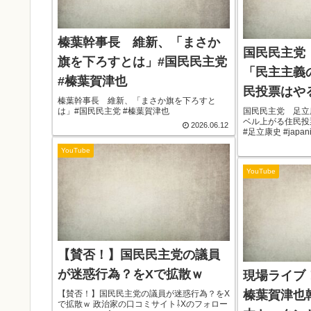
榛葉幹事長 維新、「まさか
国民民主党
旗を下ろすとは」#国民民主党
「民主主義
#榛葉賀津也
民投票はや
榛葉幹事長 維新、「まさか旗を下ろすと
党 #足立康史 
は」#国民民主党 #榛葉賀津也
国民民主党 足立
ベル上がる住民投
2026.06.12
#足立康史 #japani
YouTube
YouTube
【賛否！】国民民主党の議員
が迷惑行為？をXで拡散ｗ
現場ライブ
榛葉賀津也
【賛否！】国民民主党の議員が迷惑行為？をX
で拡散ｗ 政治家の口コミサイト⇩Xのフォロー