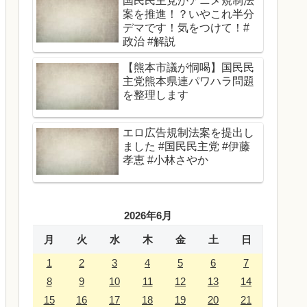
国民民主党がアニメ規制法
案を推進！？いやこれ半分
デマです！気をつけて！#
政治 #解説
【熊本市議が恫喝】国民民
主党熊本県連パワハラ問題
を整理します
エロ広告規制法案を提出し
ました #国民民主党 #伊藤
孝恵 #小林さやか
2026年6月
月
火
水
木
金
土
日
1
2
3
4
5
6
7
8
9
10
11
12
13
14
15
16
17
18
19
20
21