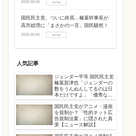
2026.08.06
YouTube
国民民主党、ついに終焉…榛葉幹事長が
高市総理に「まさかの一言」国民騒然！
2026.08.06
YouTube
人気記事
ジェンダー平等 国民民主党
榛葉賀津也「ジェンダーの
数をうんぬんしてるのは日
本だけですよ」「優秀な女
性、男性関係なくどんどん
国民民主党がアニメ・漫画
登用する」
を規制か？「性的ネット広
告規制法案」に隠された真
実【ニュース解説】