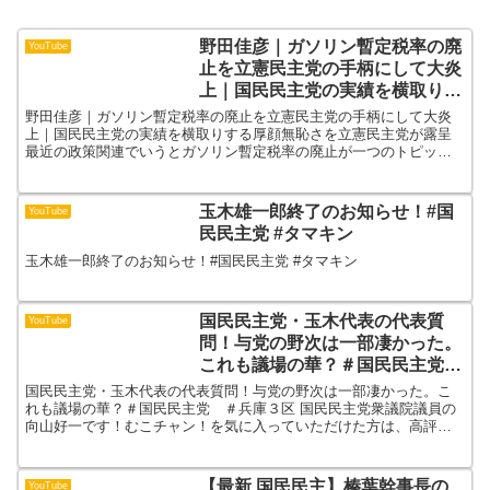
野田佳彦｜ガソリン暫定税率の廃
YouTube
止を立憲民主党の手柄にして大炎
上｜国民民主党の実績を横取りす
る厚顔無恥さを立憲民主党が露呈
野田佳彦｜ガソリン暫定税率の廃止を立憲民主党の手柄にして大炎
上｜国民民主党の実績を横取りする厚顔無恥さを立憲民主党が露呈
最近の政策関連でいうとガソリン暫定税率の廃止が一つのトピック
でしたが、立憲民主党の野田佳彦が立憲民主党の手柄に見えるよ...
玉木雄一郎終了のお知らせ！#国
YouTube
民民主党 #タマキン
玉木雄一郎終了のお知らせ！#国民民主党 #タマキン
国民民主党・玉木代表の代表質
YouTube
問！与党の野次は一部凄かった。
これも議場の華？＃国民民主党
＃兵庫３区
国民民主党・玉木代表の代表質問！与党の野次は一部凄かった。こ
れも議場の華？＃国民民主党 ＃兵庫３区 国民民主党衆議院議員の
向山好一です！むこチャン！を気に入っていただけた方は、高評
価、チャンネル登録をよろしくお願いいたします！合言葉は、も
っ...
【最新 国民民主】榛葉幹事長の
YouTube