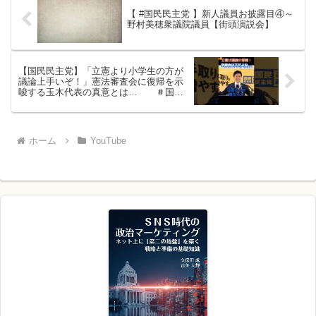
【 #国民民主党 】新人議員お披露目④～
野村美穂衆議院議員【街頭演説会】
【国民民主党】「立憲より小学生の方が
議論上手いぞ！」憲法審査会に復帰を示
唆する玉木代表の真意とは… ＃国民
民主党 ＃玉木雄一郎 ＃米山隆一 ＃
オールドメディア
ホーム
YouTube