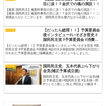
目に涙！？金沢での魂の演説！！
【最新 国民民主】榛葉幹事長の目に涙！？金沢での魂の演説！！
【最新 国民民主】榛葉幹事長の目に涙！？金沢での魂の演説！！.ご
視聴ありがとうございます。国民民主党を微力ながら応援したいと
いう想いから字幕テロップを加えた切り抜き動画を投稿して...
【だったら総理！！】予算委員会
YouTube
後インタビュー#いそざき哲史 #
国民民主党 #予算委員会 #消費税
#給付付き税額控除
【だったら総理！！】予算委員会後インタビュー#いそざき哲史 #国
民民主党 #予算委員会 #消費税 #給付付き税額控除 2026年6月22日に
行われた予算委員会後に礒﨑議員にインタビューをしました。
国民民主党、玉木代表ぶら下がり
YouTube
会見(補正予算成立後)
国民民主党、玉木代表ぶら下がり会見(補
正予算成立後) #国民民主党 #玉木雄一郎
#つくろう新しい答え #対決より解決 #手
取りを増やす