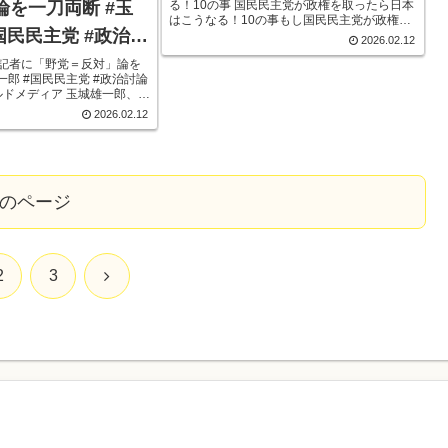
る！10の事 国民民主党が政権を取ったら日本
論を一刀両断 #玉
はこうなる！10の事もし国民民主党が政権を
国民民主党 #政治討
取ったら、日本はこう変わる。① 給料が上が
2026.02.12
る政治が“本気”で始まる② 減税と社会保険料
治 #オールドメディ
S記者に「野党＝反対」論を
の見直しが現実路線に③ 働く人...
一郎 #国民民主党 #政治討論
ルドメディア 玉城雄一郎、
＝反対」論を一刀両断 #玉
2026.02.12
党 #政治討論 #日本政治 #
のページ
次
2
3
へ