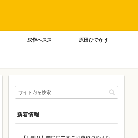
深作ヘスス
原田ひでかず
新着情報
【お喋り】国民民主党の消費税減税はな