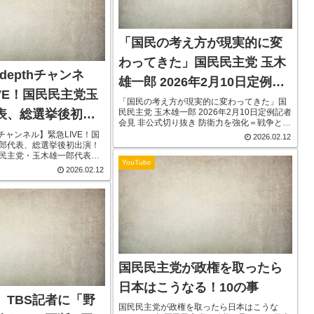
「国民の考え方が現実的に変
わってきた」国民民主党 玉木
n-depthチャンネ
雄一郎 2026年2月10日定例記
VE！国民民主党玉
者会見 非公式切り抜き
「国民の考え方が現実的に変わってきた」国
民民主党 玉木雄一郎 2026年2月10日定例記者
表、総選挙後初出
会見 非公式切り抜き 防衛力を強化＝戦争とい
う旧来の左派のリベラルの考え方は少し変え
epthチャンネル】緊急LIVE！国
2026.02.12
ていかないといけないんじゃないかなと。私
郎代表、総選挙後初出演！
たちが避けなければいけない...
民主党・玉木雄一郎代表が
YouTube
りを増やす」は終わらな
2026.02.12
自民党が圧勝した衆院選
国民民...
国民民主党が政権を取ったら
日本はこうなる！10の事
、TBS記者に「野
国民民主党が政権を取ったら日本はこうな