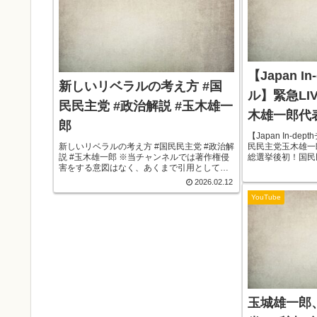
【Japan I
新しいリベラルの考え方 #国
ル】緊急LI
民民主党 #政治解説 #玉木雄一
木雄一郎代
郎
演！
【Japan In-d
新しいリベラルの考え方 #国民民主党 #政治解
民民主党玉木雄一
説 #玉木雄一郎 ※当チャンネルでは著作権侵
総選挙後初！国民
害をする意図はなく、あくまで引用として使
登場「もっと手取
用させて頂いております。問題がある場合は
い。次の一手は？
2026.02.12
著作権者様よりメールアドレス宛に直接ご連
後、初めての登場。
YouTube
絡頂けると幸いです。 動画の削...
玉城雄一郎