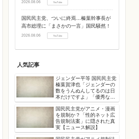
2026.08.06
YouTube
国民民主党、ついに終焉…榛葉幹事長が
高市総理に「まさかの一言」国民騒然！
2026.08.06
YouTube
人気記事
ジェンダー平等 国民民主党
榛葉賀津也「ジェンダーの
数をうんぬんしてるのは日
本だけですよ」「優秀な女
性、男性関係なくどんどん
国民民主党がアニメ・漫画
登用する」
を規制か？「性的ネット広
告規制法案」に隠された真
実【ニュース解説】