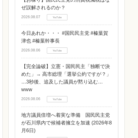
ぜ誤解されるのか？
2026.08.07
YouTube
今日あれか・・・ #国民民主党 #榛葉賀
津也 #榛葉幹事長
2026.08.06
YouTube
【完全論破】立憲・国民民主「独断で決
めた」→ 高市総理「選挙公約ですが？」
…3秒後、追及した議員が黙り込む…
www
2026.08.06
YouTube
地方議員倍増へ着実な準備 国民民主党
が石川県内で候補者擁立を加速 (2026年8
月6日)