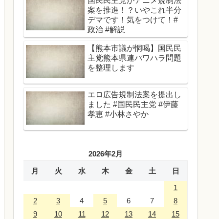
国民民主党がアニメ規制法
案を推進！？いやこれ半分
デマです！気をつけて！#
政治 #解説
【熊本市議が恫喝】国民民
主党熊本県連パワハラ問題
を整理します
エロ広告規制法案を提出し
ました #国民民主党 #伊藤
孝恵 #小林さやか
2026年2月
月
火
水
木
金
土
日
1
2
3
4
5
6
7
8
9
10
11
12
13
14
15