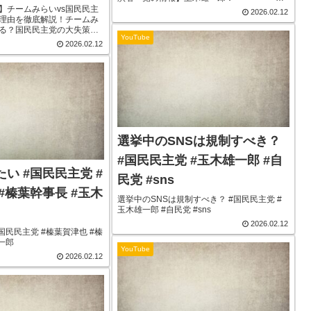
中分解する？国民
伊藤孝恵： 国民民主党公式ウェブ
】チームみらいvs国民民主
2026.02.12
サイトHP：候補者公募：【党公式SNS】国民
理由を徹底解説！チームみ
失策など【政治】
民主党YouT...
る？国民民主党の大失策な
YouTube
】 今回の動画では、2026
2026.02.12
風の目となった「チームみ
議席を維持・微...
選挙中のSNSは規制すべき？
#国民民主党 #玉木雄一郎 #自
い #国民民主党 #
民党 #sns
#榛葉幹事長 #玉木
選挙中のSNSは規制すべき？ #国民民主党 #
玉木雄一郎 #自民党 #sns
2026.02.12
国民民主党 #榛葉賀津也 #榛
一郎
YouTube
2026.02.12