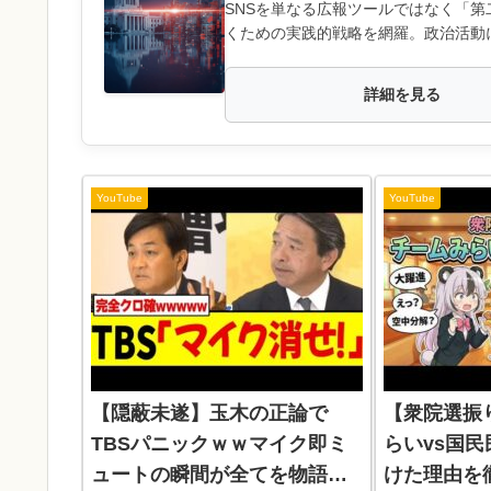
SNSを単なる広報ツールではなく「
くための実践的戦略を網羅。政治活動
詳細を見る
YouTube
YouTube
【隠蔽未遂】玉木の正論で
【衆院選振
TBSパニックｗｗマイク即ミ
らいvs国
ュートの瞬間が全てを物語っ
けた理由を