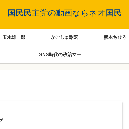
国民民主党の動画ならネオ国民
玉木雄一郎
かごしま彰宏
熊本ちひろ
SNS時代の政治マーケティング
グ