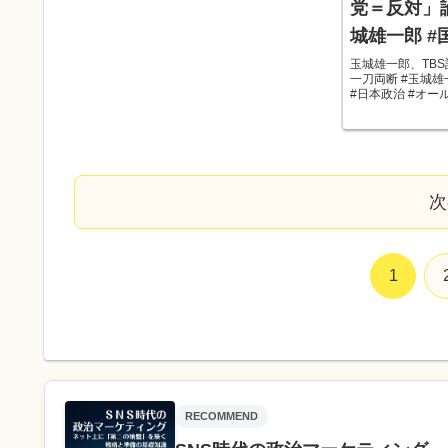
党＝反対」
城雄一郎 #
論 #日本政
玉城雄一郎、TB
一刀両断 #玉城雄
ア
#日本政治 #オー
TBS記者に「野党
城雄一郎 #国民民主
オールドメ...
次
1
RECOMMEND