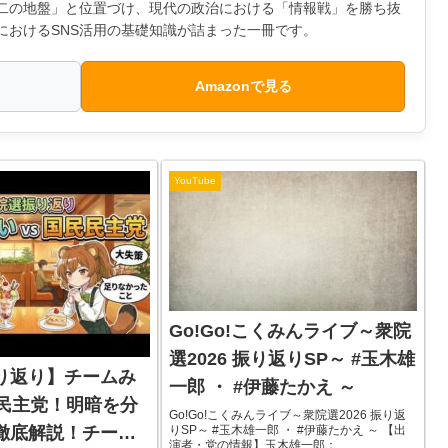
第二の地盤」と位置づけ、現代の政治における「情報戦」を勝ち抜
におけるSNS活用の基礎知識が詰まった一冊です。
Amazonで見る
YouTube
Go!Go!こくみんライブ～衆院
選2026 振り返りSP～ #玉木雄
り返り】チームみ
一郎 ・ #伊藤たかえ ～
民民主党！明暗を分
Go!Go!こくみんライブ～衆院選2026 振り返
りSP～ #玉木雄一郎 ・ #伊藤たかえ ～ 【出
徹底解説！チーム
演者・党の情報】玉木雄一郎：