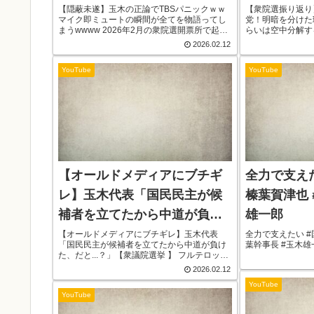
てしまうwwww
みらいは空
【隠蔽未遂】玉木の正論でTBSパニックｗｗ
【衆院選振り返り
マイク即ミュートの瞬間が全てを物語ってし
党！明暗を分けた
民主党の大
まうwwww 2026年2月の衆院選開票所で起き
らいは空中分解す
た、まさかの“マイク騒動”。 国民民主党・玉
ど【政治】【雑談回
2026.02.12
【雑談回】
木代表と榛葉幹事長の一言に、 TBSスタッフ
年衆議院選挙で台
が慌てて「あっ！」——...
らい」の大躍進と、
YouTube
YouTube
【オールドメディアにブチギ
全力で支えた
レ】玉木代表「国民民主が候
榛葉賀津也 
補者を立てたから中道が負け
雄一郎
た、だと…？」【衆議院選挙
【オールドメディアにブチギレ】玉木代表
全力で支えたい #
「国民民主が候補者を立てたから中道が負け
葉幹事長 #玉木雄
】
た、だと...？」【衆議院選挙 】 フルテロップ
付きなのでミュートでもご視聴可能です。
2026.02.12
【皆様へお願い】メンバーシップを開始しま
YouTube
した！当チャンネルを応援し、コメント...
YouTube