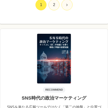
次
1
2
へ
RECOMMEND
SNS時代の政治マーケティング
SNSを単なる広報ツールではなく「第二の地盤」と位置づ