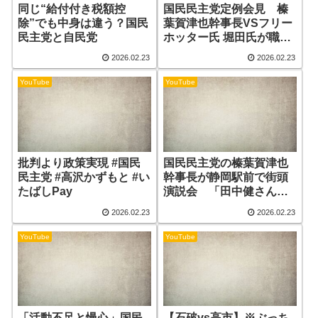
同じ“給付付き税額控
国民民主党定例会見 榛
除”でも中身は違う？国民
葉賀津也幹事長VSフリー
民主党と自民党
ホッター氏 堀田氏が職員
の労使交渉！？
2026.02.23
2026.02.23
YouTube
YouTube
批判より政策実現 #国民
国民民主党の榛葉賀津也
民主党 #高沢かずもと #い
幹事長が静岡駅前で街頭
たばしPay
演説会 「田中健さんは
選挙区で勝たなければ駄
2026.02.23
2026.02.23
目なんです」
YouTube
YouTube
「活動不足と慢心」国民
【石破vs高市】※ぶっち