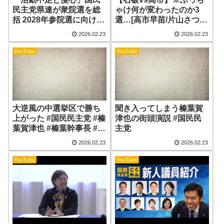
民主党県連が衆院選を総
ゃけ何が変わったのか3
括 2028年参院選に向け独
選…[高市早苗/片山さつ
自候補擁立へ=静岡
き/小野田紀美/小泉進次
2026.02.23
2026.02.23
郎/自民党/日本保守党/参
政党/国民民主党/石破茂/
YouTube
YouTube
中道改革連合]
大逆風の中選挙区で勝ち
聞き入ってしまう榛葉賀
上がった #国民民主党 #榛
津也の街頭演説 #国民民
葉賀津也 #榛葉幹事長 #玉
主党
木雄一郎
2026.02.23
2026.02.23
YouTube
YouTube