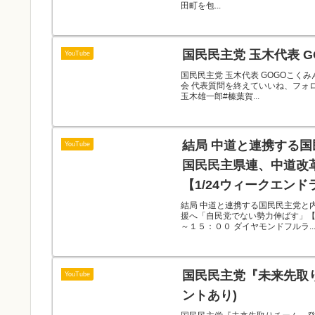
田町を包...
国民民主党 玉木代表 GO
YouTube
国民民主党 玉木代表 GOGOこくみ
会 代表質問を終えていいね、フォ
玉木雄一郎#榛葉賀...
結局 中道と連携する
YouTube
国民民主県連、中道改
【1/24ウィークエン
結局 中道と連携する国民民主党と
援へ「自民党でない勢力伸ばす」【1
～１５：００ ダイヤモンドフルラ..
国民民主党『未来先取
YouTube
ントあり)