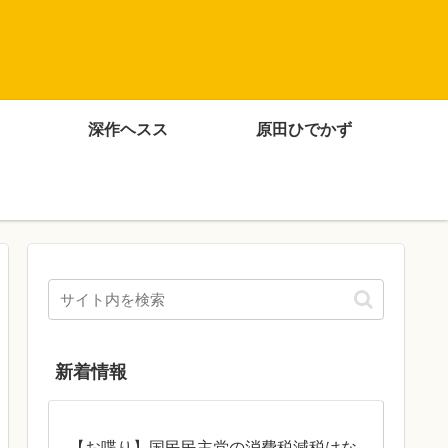
深作ヘスス
原田ひでかず
新着情報
【お喋り】国民民主党の消費税減税はな