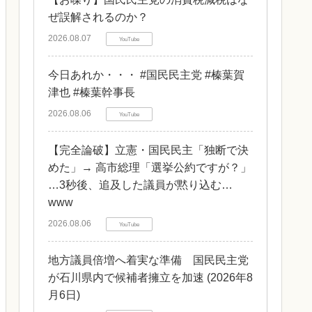
ぜ誤解されるのか？
2026.08.07
YouTube
今日あれか・・・ #国民民主党 #榛葉賀
津也 #榛葉幹事長
2026.08.06
YouTube
【完全論破】立憲・国民民主「独断で決
めた」→ 高市総理「選挙公約ですが？」
…3秒後、追及した議員が黙り込む…
www
2026.08.06
YouTube
地方議員倍増へ着実な準備 国民民主党
が石川県内で候補者擁立を加速 (2026年8
月6日)