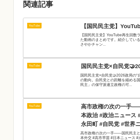
関連記事
【国民民主党】YouTube再
YouTube
【国民民主党】YouTube再生回数ラン
た動画のまとめです。紹介している
さやかチャン...
国民民主党×自民党🤝2
YouTube
国民民主党×自民党🤝2026政局の
の動向。自民党との距離を縮める
民主」の保守派連立政権の可...
高市政権の次の一手――
YouTube
本政治 #政治ニュース 
永田町 #自民党 #世界
高市政権の次の一手――国民民主と連立
本外交 #高市早苗 #日本ニュース #