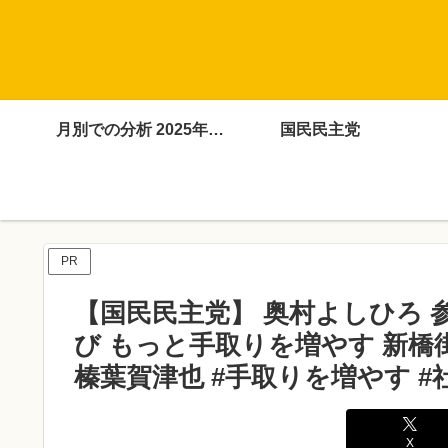
月別での分析 2025年4月～12月
国民民主党
PR
【国民民主党】 奥村よしひろ 
び もっと手取りを増やす 新橋街頭演
榛葉賀津也 #手取りを増やす #
X