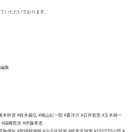
せていただいております。
や編集
#橋本幹彦 #鈴木義弘 #鳩山紀一郎 #森洋介 #石井智恵 #玉木雄一
江 #礒﨑哲史 #伊藤孝恵
育無償化 #所得税減税 #少子化対策 #政党支持率 #103万円の壁 #