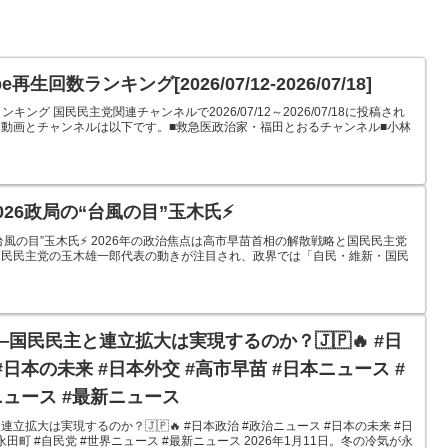
生回数ランキング[2026/07/12-2026/07/18]
キング 国民民主党関連チャンネルで2026/07/12～2026/07/18に投稿され
動画とチャンネルは以下です。■救急医政治家・福田とおるチャンネル■小林
026政局の“台風の目”玉木氏⚡️
“台風の目”玉木氏⚡️ 2026年の政治焦点は高市早苗首相の解散戦略と国民民主党
国民民主党の玉木雄一郎代表の動きが注目され、政界では「自民・維新・国民
国民民主と連立拡大は実現するのか？🇯🇵🔥 #日
#日本の未来 #日本外交 #高市早苗 #日本ニュース #
ニュース #最新ニュース
拡大は実現するのか？🇯🇵🔥 #日本政治 #政治ニュース #日本の未来 #日
永田町 #自民党 #世界ニュース #最新ニュース 2026年1月11日。冬の冷気が永