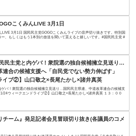
GOこくみんLIVE 3月1日
んLIVE 3月1日 国民民主党GOGOこくみんライブの音声切り抜きです。特別国
ロー、もしくはもう1本別の放送を聞いて貰えると嬉しいです。#国民民主党 #
国民民主党と内ゲバ！衆院選の独自候補擁立見送り…
革連合の候補支援へ「自民党でない勢力伸ばす」
ドライブ②】山口敬之×長尾たかし×諸井真英
内ゲバ！衆院選の独自候補擁立見送り…国民民主県連、中道改革連合の候補支
/24ウィークエンドライブ②】山口敬之×長尾たかし×諸井真英 １３：００
.
りチーム』発足記者会見冒頭切り抜き(各議員のコメ