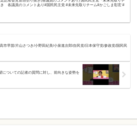
足記者会見冒頭切り抜き(各議員のコメントあり) 国民民主党『未来先取りチ
き 各議員のコメントあり#国民民主党 #未来先取りチーム#かごしま彰宏 #
市早苗/片山さつき/小野田紀美/小泉進次郎/自民党/日本保守党/参政党/国民民
望についての記者の質問に対し、前向きな姿勢を