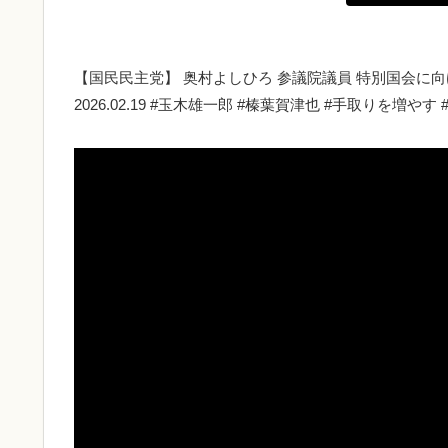
【国民民主党】 奥村よしひろ 参議院議員 特別国会に
2026.02.19 #玉木雄一郎 #榛葉賀津也 #手取りを増や