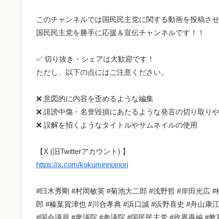
このチャンネルでは国民民主党に関する動画を投稿さ
国民民主党を勝手に応援＆宣伝チャンネルです！！
✅ 切り抜き・シェアは大歓迎です！
ただし、以下の点にはご注意ください。
❌ 意図的に内容を歪めるような編集
❌ 誹謗中傷・名誉毀損にあたるような発言の切り取り
❌ 誤解を招くようなタイトルやサムネイルの使用
【X (旧Twitterアカウント) 】
https://x.com/kokuminnoinori
#臼木秀剛 #村岡敏英 #菊池大二郎 #浅野哲 #岸田光広 
郎 #榛葉賀津也 #川合孝典 #浜口誠 #浜野喜史 #舟山康
#国会議員 #衆議院 #参議院 #国民民主党 #政界再編 #教