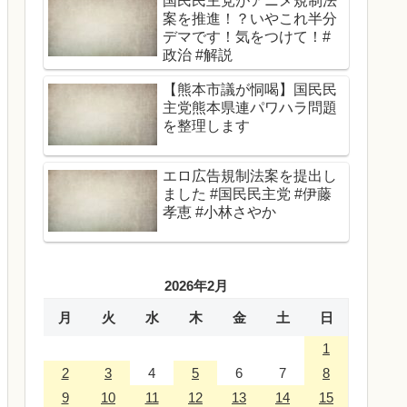
国民民主党がアニメ規制法
案を推進！？いやこれ半分
デマです！気をつけて！#
政治 #解説
【熊本市議が恫喝】国民民
主党熊本県連パワハラ問題
を整理します
エロ広告規制法案を提出し
ました #国民民主党 #伊藤
孝恵 #小林さやか
2026年2月
月
火
水
木
金
土
日
1
2
3
4
5
6
7
8
9
10
11
12
13
14
15