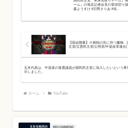
国民民主党『未来先取りチーム』発
ーム』の発足記者会見の冒頭切り抜
森ようすけ #日野さりあ #佐...
【国会開幕】※挑戦の先に待つ魔物…[高
主党/立憲民主党/公明党/中道改革連合]
玉木代表は、中道派の落選議員が国民民主党に加入したいという希
示しました。
ホーム
YouTube
RECOMMEND