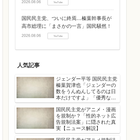
2026.08.06
YouTube
国民民主党、ついに終焉…榛葉幹事長が
高市総理に「まさかの一言」国民騒然！
2026.08.06
YouTube
人気記事
ジェンダー平等 国民民主党
榛葉賀津也「ジェンダーの
数をうんぬんしてるのは日
本だけですよ」「優秀な女
性、男性関係なくどんどん
国民民主党がアニメ・漫画
登用する」
を規制か？「性的ネット広
告規制法案」に隠された真
実【ニュース解説】