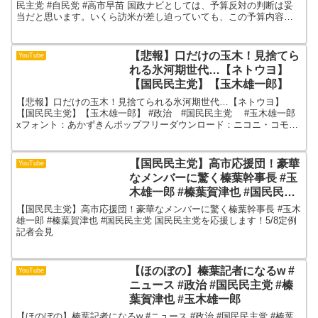
民主党 #自民党 #高市早苗 国政ナビとしては、予算反対の判断は妥
当だと思います。いくら訪米が差し迫っていても、この予算内容で
は流石に容認できません。自民党内でも相当反発の声は...
【悲報】口だけの玉木！見捨てら
YouTube
れる氷河期世代…【ネトウヨ】
【国民民主党】【玉木雄一郎】
【悲報】口だけの玉木！見捨てられる氷河期世代…【ネトウヨ】
【国民民主党】【玉木雄一郎】 #政治 #国民民主党 #玉木雄一郎
xフォント：あかずきんポップフリーダウンロード：ニコニ・コモン
ズ
【国民民主党】高市応援団！豪華
YouTube
なメンバーに驚く榛葉幹事長 #玉
木雄一郎 #榛葉賀津也 #国民民主
党
【国民民主党】高市応援団！豪華なメンバーに驚く榛葉幹事長 #玉木
雄一郎 #榛葉賀津也 #国民民主党 国民民主党を応援します！5/8定例
記者会見
【ほのぼの】榛葉記者になるw #
YouTube
ニュース #政治 #国民民主党 #榛
葉賀津也 #玉木雄一郎
【ほのぼの】榛葉記者になるw #ニュース #政治 #国民民主党 #榛葉