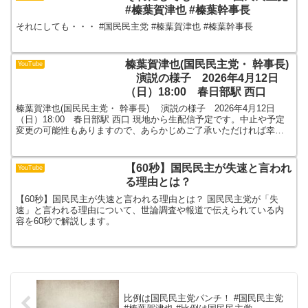
#榛葉賀津也 #榛葉幹事長
それにしても・・・ #国民民主党 #榛葉賀津也 #榛葉幹事長
榛葉賀津也(国民民主党・ 幹事長)
YouTube
演説の様子 2026年4月12日
（日）18:00 春日部駅 西口
榛葉賀津也(国民民主党・ 幹事長) 演説の様子 2026年4月12日
（日）18:00 春日部駅 西口 現地から生配信予定です。中止や予定
変更の可能性もありますので、あらかじめご了承いただければ幸い
です。#春日部市議会議員選挙#えんどう彩生
【60秒】国民民主が失速と言われ
YouTube
る理由とは？
【60秒】国民民主が失速と言われる理由とは？ 国民民主党が「失
速」と言われる理由について、世論調査や報道で伝えられている内
容を60秒で解説します。
比例は国民民主党パンチ！ #国民民主党