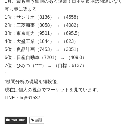
1月、最も買う価値のある企業！日本株市場は間違いなく
真っ赤に染まる
1位：サンリオ（8136） → （4558）
2位：三菱商事（8058） → （4082）
3位：東京電力（9501） → （695.5）
4位：大盛工業（1844） → （623）
5位：良品計画（7453） → （3051）
6位：日産自動車（7201） → （409.0）
7位：ひみつ（****） → （目標：6137）
”
“機関分析の現場を経験後、
現在は個人の視点でマーケットを見ています。
LINE：bq861537
YouTube
話題