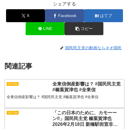
シェアする
X
Facebook
はてブ
LINE
コピー
国民民主党の動画ならネオ国民
関連記事
全東信倒産影響は？ #国民民主党
YouTube
#榛葉賀津也 #全東信
全東信倒産影響は？ #国民民主党 #榛葉賀津也 #全東信
「この日本のために、カモーー
YouTube
ン‼」国民民主党 榛葉賀津也
2026年2月18日 新橋駅街宣非公