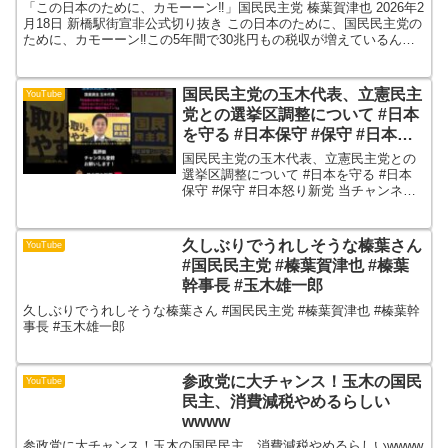
式切り抜き
「この日本のために、カモーーン‼」国民民主党 榛葉賀津也 2026年2
月18日 新橋駅街宣非公式切り抜き この日本のために、国民民主党の
ために、カモーーン‼この5年間で30兆円もの税収が増えているんで
すから、その取り過ぎた税金を国民に返す。...
国民民主党の玉木代表、立憲民主
YouTube
党との選挙区調整について #日本
を守る #日本保守 #保守 #日本怒
り新党
国民民主党の玉木代表、立憲民主党との
選挙区調整について #日本を守る #日本
保守 #保守 #日本怒り新党 当チャンネル
の動画では、2ch（5ch）スレッドを含む
複数のインターネット上の情報を引用
し、エンタメ・考察・文化紹介の目的で
久しぶりでうれしそうな榛葉さん
YouTube
再構成して...
#国民民主党 #榛葉賀津也 #榛葉
幹事長 #玉木雄一郎
久しぶりでうれしそうな榛葉さん #国民民主党 #榛葉賀津也 #榛葉幹
事長 #玉木雄一郎
参政党に大チャンス！玉木の国民
YouTube
民主、消費減税やめるらしい
wwww
参政党に大チャンス！玉木の国民民主、消費減税やめるらしいwwww