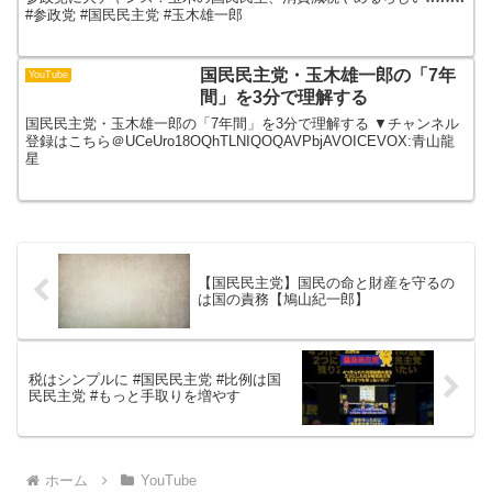
#参政党 #国民民主党 #玉木雄一郎
国民民主党・玉木雄一郎の「7年
YouTube
間」を3分で理解する
国民民主党・玉木雄一郎の「7年間」を3分で理解する ▼チャンネル
登録はこちら＠UCeUro18OQhTLNIQOQAVPbjAVOICEVOX:青山龍
星
【国民民主党】国民の命と財産を守るの
は国の責務【鳩山紀一郎】
税はシンプルに #国民民主党 #比例は国
民民主党 #もっと手取りを増やす
ホーム
YouTube