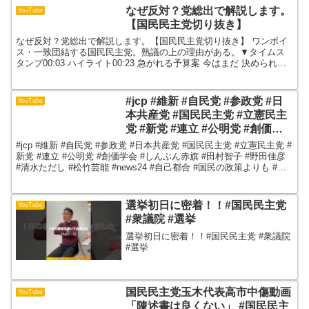
なぜ反対？党総出で解説します。
YouTube
【国民民主党切り抜き】
なぜ反対？党総出で解説します。【国民民主党切り抜き】 ワンボイ
ス・一致団結する国民民主党。熟議の上の理由がある。▼タイムス
タンプ00:03 ハイライト00:23 急がれる予算案 今はまだ 決められな
い 玉木 雄一郎 代表01:02 与党は意...
#jcp #維新 #自民党 #参政党 #日
YouTube
本共産党 #国民民主党 #立憲民主
党 #新党 #連立 #公明党 #創価学
会 #しんぶん赤旗 #田村智子 #野
#jcp #維新 #自民党 #参政党 #日本共産党 #国民民主党 #立憲民主党 #
田佳彦 #清水ただし #松竹芸能
新党 #連立 #公明党 #創価学会 #しんぶん赤旗 #田村智子 #野田佳彦
#清水ただし #松竹芸能 #news24 #自己都合 #国民の政策よりも #政
#news24
権 ...
選挙初日に密着！！#国民民主党
YouTube
#衆議院 #選挙
選挙初日に密着！！#国民民主党 #衆議院
#選挙
国民民主党玉木代表高市中傷動画
YouTube
「陳述書は良くない」 #国民民主