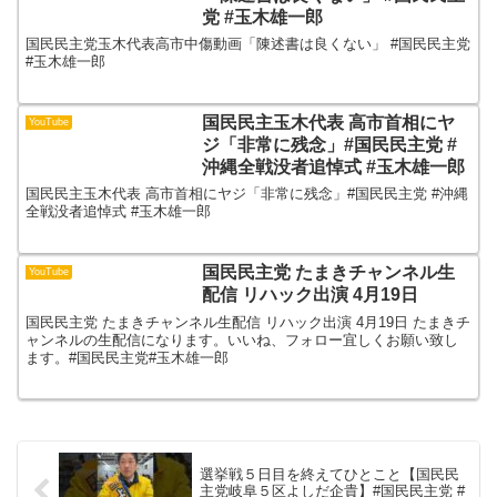
党 #玉木雄一郎
国民民主党玉木代表高市中傷動画「陳述書は良くない」 #国民民主党
#玉木雄一郎
国民民主玉木代表 高市首相にヤ
YouTube
ジ「非常に残念」#国民民主党 #
沖縄全戦没者追悼式 #玉木雄一郎
国民民主玉木代表 高市首相にヤジ「非常に残念」#国民民主党 #沖縄
全戦没者追悼式 #玉木雄一郎
国民民主党 たまきチャンネル生
YouTube
配信 リハック出演 4月19日
国民民主党 たまきチャンネル生配信 リハック出演 4月19日 たまきチ
ャンネルの生配信になります。いいね、フォロー宜しくお願い致し
ます。#国民民主党#玉木雄一郎
選挙戦５日目を終えてひとこと【国民民
主党岐阜５区よしだ企貴】#国民民主党 #