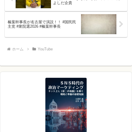
よしだ企貴
榛葉幹事長が名古屋で演説！！ #国民民
主党 #衆院選2026 #榛葉幹事長
ホーム
YouTube