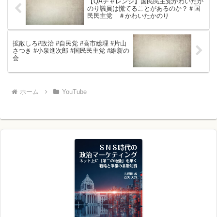
【QAチャレンジ】国民民主党かわいたか
のり議員は慌てることがあるのか？＃国
民民主党 ＃かわいたかのり
拡散しろ#政治 #自民党 #高市総理 #片山
さつき #小泉進次郎 #国民民主党 #維新の
会
ホーム
YouTube