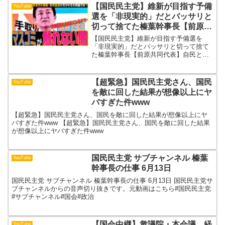
【国民民主党】維新が目指す予備
YouTube
選を「非現実的」だとバッサリと
切って捨てた榛葉幹事長【前原共
同代表】自民と立憲による大連立
【国民民主党】維新が目指す予備選を
か、それとも維新か動くか【玉木
「非現実的」だとバッサリと切って捨て
た榛葉幹事長【前原共同代表】自民と立
一兵卒は不在】
憲による大連立か、それとも維新か動く
か【玉木一兵卒は不在】 【国民民主党】
維新が目指す予備選を「非現実的」だと
【超緊急】国民民主党さん、国民
YouTube
バッサリと切って捨てた榛...
を敵に回した結果が想像以上にヤ
バすぎた件www
【超緊急】国民民主党さん、国民を敵に回した結果が想像以上にヤ
バすぎた件www 【超緊急】国民民主党さん、国民を敵に回した結果
が想像以上にヤバすぎた件www
国民民主党 サブチャンネル 榛葉
YouTube
幹事長の仕事 6月13日
国民民主党 サブチャンネル 榛葉幹事長の仕事 6月13日 国民民主党サ
ブチャンネルからの音声切り抜きです。元動画はこちら#国民民主党
#サブチャンネル#国会#政治
【国会中継】衆議院・本会議 経
YouTube