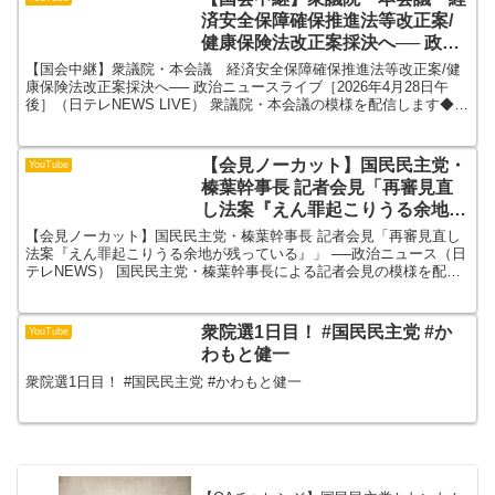
済安全保障確保推進法等改正案/
健康保険法改正案採決へ── 政治
ニュースライブ［2026年4月28日
【国会中継】衆議院・本会議 経済安全保障確保推進法等改正案/健
午後］（日テレNEWS LIVE）
康保険法改正案採決へ── 政治ニュースライブ［2026年4月28日午
後］（日テレNEWS LIVE） 衆議院・本会議の模様を配信します◆日
程（地域・こども・デジタル特別委員会）〇...
【会見ノーカット】国民民主党・
YouTube
榛葉幹事長 記者会見「再審見直
し法案『えん罪起こりうる余地が
残っている』」 ──政治ニュース
【会見ノーカット】国民民主党・榛葉幹事長 記者会見「再審見直し
（日テレNEWS）
法案『えん罪起こりうる余地が残っている』」 ──政治ニュース（日
テレNEWS） 国民民主党・榛葉幹事長による記者会見の模様を配信
します◇スマートフォンアプリ「日テレNEWS NN...
衆院選1日目！ #国民民主党 #か
YouTube
わもと健一
衆院選1日目！ #国民民主党 #かわもと健一