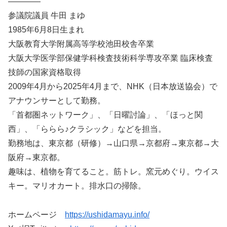
————
参議院議員 牛田 まゆ
1985年6月8日生まれ
大阪教育大学附属高等学校池田校舎卒業
大阪大学医学部保健学科検査技術科学専攻卒業 臨床検査
技師の国家資格取得
2009年4月から2025年4月まで、NHK（日本放送協会）で
アナウンサーとして勤務。
「首都圏ネットワーク」、「日曜討論」、「ほっと関
西」、「ららら♪クラシック」などを担当。
勤務地は、東京都（研修）→山口県→京都府→東京都→大
阪府→東京都。
趣味は、植物を育てること。筋トレ。窯元めぐり。ウイス
キー。マリオカート。排水口の掃除。
ホームページ
https://ushidamayu.info/