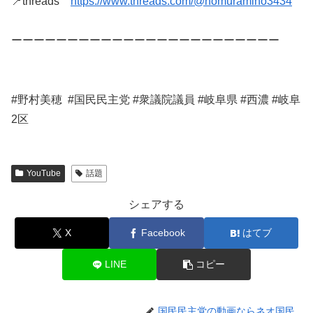
📍threads　
https://www.threads.com/@nomuramiho3434
ーーーーーーーーーーーーーーーーーーーーーーーー
#野村美穂  #国民民主党 #衆議院議員 #岐阜県 #西濃 #岐阜
YouTube
話題
シェアする
X
Facebook
はてブ
LINE
コピー
国民民主党の動画ならネオ国民