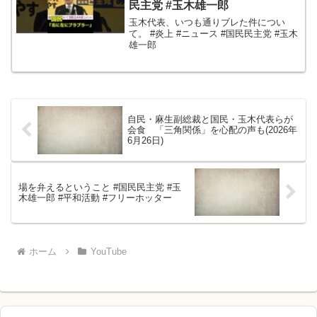
民主党 #玉木雄一郎
玉木代表、いつも通りブレた件につい
て。 #炎上 #ニュース #国民民主党 #玉木
雄一郎
自民・麻生副総裁と国民・玉木代表らが
会食 「三角関係」を心配の声も(2026年
6月26日)
場を弁えるということ #国民民主党 #玉
木雄一郎 #平和活動 #フリーホッター
ホーム
YouTube