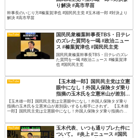
り解決 #高市早苗
幹事長のいじり方#榛葉賀津也 #国民民主党 #玉木雄一郎 #対決より
解決 #高市早苗
国民民衆榛葉幹事長TBS・日テレ
YouTube
のズレた質問を一喝 #政治ニュー
ス #榛葉賀津也 #国民民主党
国民民衆榛葉幹事長TBS・日テレのズレ
た質問を一喝 #政治ニュース #榛葉賀津
也 #国民民主党
【玉木雄一郎】国民民主党は立憲
YouTube
眼中になし！外国人保険タダ乗り
指摘の玉木氏を立憲米山が差別扱
いするも相手にされず。
【玉木雄一郎】国民民主党は立憲眼中になし！外国人保険タダ乗り
指摘の玉木氏を立憲米山が差別扱いするも相手にされず。 【玉木雄
一郎】国民民主党は立憲眼中になし！外国人保険タダ乗り指摘の玉
木氏を立憲米山が差別扱いするも相手にされず。.ご視聴いただ...
玉木代表、いつも通りブレた件に
YouTube
ついて。 #炎上 #ニュース #国民