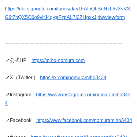
https://docs.google.com/forms/d/e/1FAIpQLSeNzL6vXvVS
G6t7hQX5O6o9vltJ4q-grFzpAL7I0ZHpxxJjdw/viewform
ーーーーーーーーーーーーーーーーーーーーーーーー
📍公式HP　
https://miho-nomura.com
📍X（Twitter )　
https://x.com/nomuramiho3434
📍Instagram　
https://www.instagram.com/nomuramiho343
4
📍Facebook　
https://www.facebook.com/nomuramiho3434