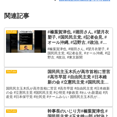
関連記事
#榛葉賀津也, #堀田さん, #望月衣
YouTube
塑子, #国民民主党, #記者会見, #
オール沖縄, #辺野古, #政治, #東
京新聞
#榛葉賀津也, #堀田さん, #望月衣塑子, #
国民民主党, #記者会見, #オール沖縄, #辺
野古, #政治, #東京新聞
国民民主玉木氏が高市首相に苦言
YouTube
#高市早苗 #自由民主党 #日本維
新の会 #立憲民主党 #国民民主党
#公明党 #参政党 #れいわ新選組 #
国民民主玉木氏が高市首相に苦言 #高市早苗 #自由民主党 #日本維新
共産党 #日本保守党 #社民党 #チ
の会 #立憲民主党 #国民民主党 #公明党 #参政党 #れいわ新選組 #共
産党 #日本保守党 #社民党 #チームみらい 国民民主玉木氏が
ームみらい
1/11(日)、自身のXアカウントに...
幹事長のいじり方#榛葉賀津也 #
YouTube
国民民主党 #玉木雄一郎 #対決よ