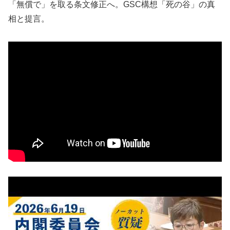
「無償で」を取る条文修正へ。GSC構想「死の谷」の真
相と提言。