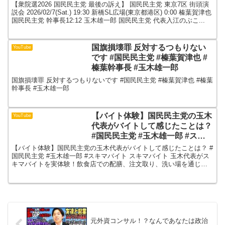
橋SL広場(東京都港区)
【衆院選2026 国民民主党 最後の訴え】 国民民主党 東京7区 街頭演
説会 2026/02/7(Sat.) 19:30 新橋SL広場(東京都港区) 0:00 榛葉賀津也
国民民主党 幹事長12:12 玉木雄一郎 国民民主党 代表入江のぶこ...
国旗損壊罪 反対するつもりない
YouTube
です #国民民主党 #榛葉賀津也 #
榛葉幹事長 #玉木雄一郎
国旗損壊罪 反対するつもりないです #国民民主党 #榛葉賀津也 #榛葉
幹事長 #玉木雄一郎
【バイト体験】国民民主党の玉木
YouTube
代表がバイトして感じたことは？
#国民民主党 #玉木雄一郎 #スキ
マバイト スキマバイト
【バイト体験】国民民主党の玉木代表がバイトして感じたことは？ #
国民民主党 #玉木雄一郎 #スキマバイト スキマバイト 玉木代表がス
キマバイトを実体験！飲食店での配膳、注文取り、洗い場を通じて
見えたのは、働く現場の段取り・気配り・努力でした...
元外資コンサル！？なんであなたは政治