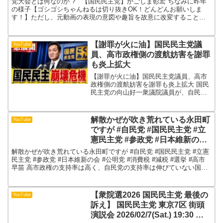
党大会とは何なのか ? 【国民民主党】かごしま彰宏 ちなみに昨年
の様子【ゴシゴシちゃんねるは切り抜きOK！どんどんお願いしま
す！】ただし、元動画の表現の意図や趣旨を故意に改変すること、
人格を侮辱したり事実と異なる内容の文字表記を加えること、...
【謝罪が火に油】国民民主党議
YouTube
員、高市政権側の渡航妨害を謝罪
も炎上拡大
【謝罪が火に油】国民民主党議員、高市
政権側の渡航妨害を謝罪も炎上拡大 国民
民主党の向山好一衆議院議員が、自民党
の小林鷹之政調会長によるパプアニュー
ギニアなどへの議員外交を「まさかバカ
ンス」と投稿し、削除・謝罪に追い込ま
解散かぜが吹き荒れている永田町
YouTube
れた問題を解説します。...
ですが #自民党 #国民民主党 #立
憲民主党 #参政党 #日本維新の会
#公明党 #消費税 #減税 #選挙 #高
解散かぜが吹き荒れている永田町ですが #自民党 #国民民主党 #立憲
市早苗
民主党 #参政党 #日本維新の会 #公明党 #消費税 #減税 #選挙 #高市
早苗 高市政権の支持率は高く、自民党の支持率は伸びていない国民
は覚えているようだVOICEVOX...
【衆院選2026 国民民主党 最後の
YouTube
訴え】 国民民主党 東京7区 街頭
演説会 2026/02/7(Sat.) 19:30 新