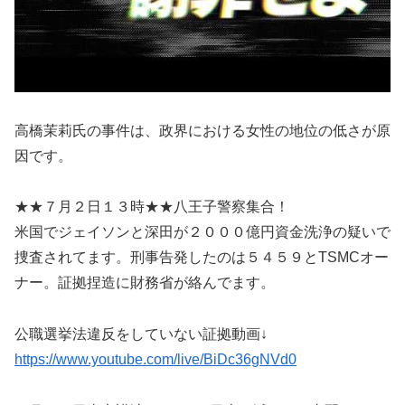
高橋茉莉氏の事件は、政界における女性の地位の低さが原
因です。
★★７月２日１３時★★八王子警察集合！
米国でジェイソンと深田が２０００億円資金洗浄の疑いで
捜査されてます。刑事告発したのは５４５９とTSMCオー
ナー。証拠捏造に財務省が絡んでます。
公職選挙法違反をしていない証拠動画↓
https://www.youtube.com/live/BiDc36gNVd0