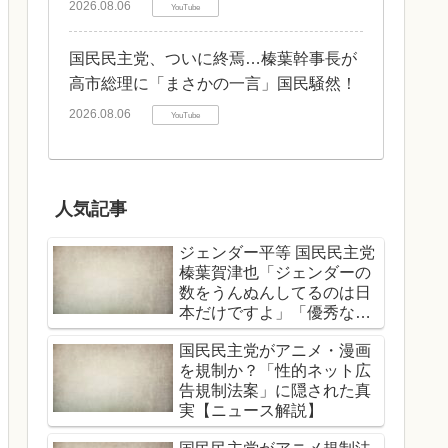
2026.08.06
YouTube
国民民主党、ついに終焉…榛葉幹事長が
高市総理に「まさかの一言」国民騒然！
2026.08.06
YouTube
人気記事
ジェンダー平等 国民民主党
榛葉賀津也「ジェンダーの
数をうんぬんしてるのは日
本だけですよ」「優秀な女
性、男性関係なくどんどん
国民民主党がアニメ・漫画
登用する」
を規制か？「性的ネット広
告規制法案」に隠された真
実【ニュース解説】