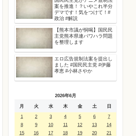
国民民主党がアニメ規制法
案を推進！？いやこれ半分
デマです！気をつけて！#
政治 #解説
【熊本市議が恫喝】国民民
主党熊本県連パワハラ問題
を整理します
エロ広告規制法案を提出し
ました #国民民主党 #伊藤
孝恵 #小林さやか
2026年6月
月
火
水
木
金
土
日
1
2
3
4
5
6
7
8
9
10
11
12
13
14
15
16
17
18
19
20
21