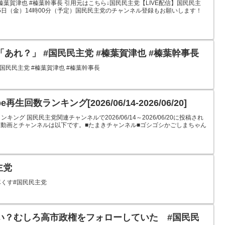
 #榛葉賀津也 #榛葉幹事長 引用元はこちら↓国民民主党【LIVE配信】国民民主
月5日（金）14時00分（予定）国民民主党のチャンネル登録もお願いします！
あれ？」 #国民民主党 #榛葉賀津也 #榛葉幹事長
国民民主党 #榛葉賀津也 #榛葉幹事長
生回数ランキング[2026/06/14-2026/06/20]
キング 国民民主党関連チャンネルで2026/06/14～2026/06/20に投稿され
動画とチャンネルは以下です。■たまきチャンネル■ゴシゴシかごしまちゃん
主党
尽くす#国民民主党
い？むしろ高市政権をフォローしていた #国民民