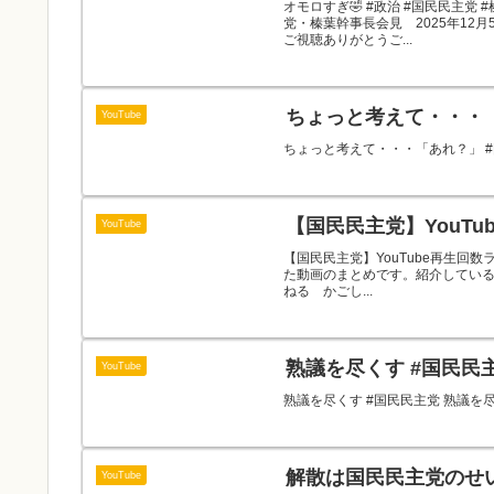
オモロすぎ🤣 #政治 #国民民主党
党・榛葉幹事長会見 2025年12
ご視聴ありがとうご...
ちょっと考えて・・・「
YouTube
ちょっと考えて・・・「あれ？」 #
【国民民主党】YouTube再
YouTube
【国民民主党】YouTube再生回数ラン
た動画のまとめです。紹介している
ねる かごし...
熟議を尽くす #国民民
YouTube
熟議を尽くす #国民民主党 熟議を
解散は国民民主党のせ
YouTube