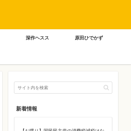
深作ヘスス
原田ひでかず
新着情報
【お喋り】国民民主党の消費税減税はな