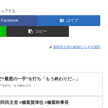
シェアする
Facebook
はてブ
コピー
国民民主党の動画ならネオ国民
で“最悪の一手”を打ち「もう終わりだ…」
手”を打ち「もう終わりだ…」
#国民民主党 #榛葉賀津也 #榛葉幹事長