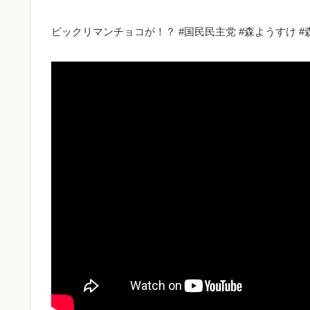
ビックリマンチョコが！？ #国民民主党 #森ようすけ #