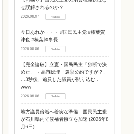
ぜ誤解されるのか？
2026.08.07
YouTube
今日あれか・・・ #国民民主党 #榛葉賀
津也 #榛葉幹事長
2026.08.06
YouTube
【完全論破】立憲・国民民主「独断で決
めた」→ 高市総理「選挙公約ですが？」
…3秒後、追及した議員が黙り込む…
www
2026.08.06
YouTube
地方議員倍増へ着実な準備 国民民主党
が石川県内で候補者擁立を加速 (2026年8
月6日)