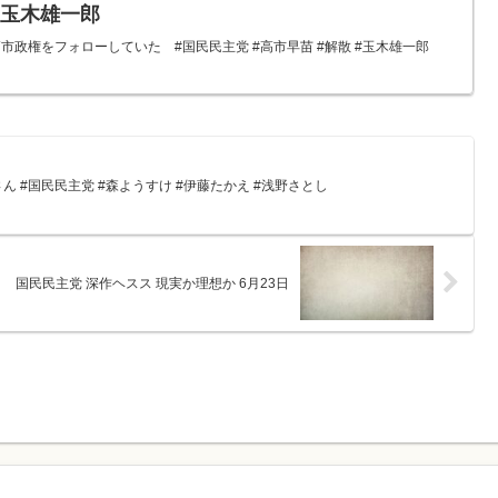
 #玉木雄一郎
政権をフォローしていた #国民民主党 #高市早苗 #解散 #玉木雄一郎
 #国民民主党 #森ようすけ #伊藤たかえ #浅野さとし
国民民主党 深作ヘスス 現実か理想か 6月23日