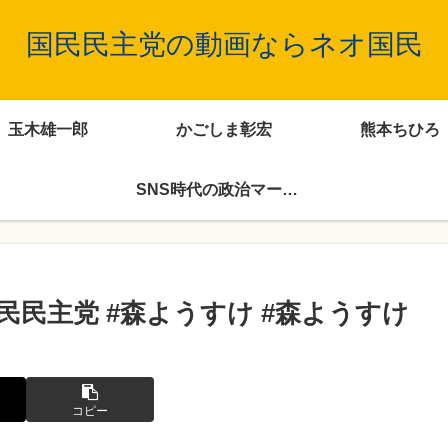
国民民主党の動画ならネオ国民
玉木雄一郎
かごしま彰宏
熊本ちひろ
SNS時代の政治マーケティング
民民主党 #森ようすけ #森ようすけ
コピー