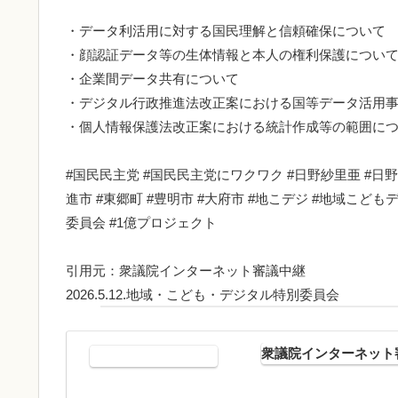
・データ利活用に対する国民理解と信頼確保について
・顔認証データ等の生体情報と本人の権利保護につい
・企業間データ共有について
・デジタル行政推進法改正案における国等データ活用
・個人情報保護法改正案における統計作成等の範囲に
#国民民主党 #国民民主党にワクワク #日野紗里亜 #日野さ
進市 #東郷町 #豊明市 #大府市 #地こデジ #地域こ
委員会 #1億プロジェクト
引用元：衆議院インターネット審議中継
2026.5.12.地域・こども・デジタル特別委員会
衆議院インターネット