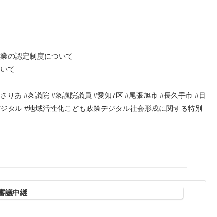
て
事業の認定制度について
ついて
りあ #衆議院 #衆議院議員 #愛知7区 #尾張旭市 #長久手市 #日
どもデジタル #地域活性化こども政策デジタル社会形成に関する特別
審議中継