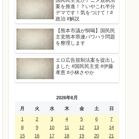
国民民主党がアニメ規制法
案を推進！？いやこれ半分
デマです！気をつけて！#
政治 #解説
【熊本市議が恫喝】国民民
主党熊本県連パワハラ問題
を整理します
エロ広告規制法案を提出し
ました #国民民主党 #伊藤
孝恵 #小林さやか
2026年6月
月
火
水
木
金
土
日
1
2
3
4
5
6
7
8
9
10
11
12
13
14
15
16
17
18
19
20
21