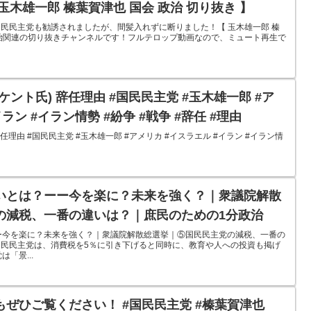
れずに断りました！【 玉木雄一郎 榛葉賀津也 国会 政治 切り抜き 】
民民主党も勧誘されましたが、間髪入れずに断りました！【 玉木雄一郎 榛
 政治関連の切り抜きチャンネルです！フルテロップ動画なので、ミュート再生で
ント氏) 辞任理由 #国民民主党 #玉木雄一郎 #ア
ラン #イラン情勢 #紛争 #戦争 #辞任 #理由
任理由 #国民民主党 #玉木雄一郎 #アメリカ #イスラエル #イラン #イラン情
いとは？ーー今を楽に？未来を強く？｜衆議院解散
の減税、一番の違いは？｜庶民のための1分政治
ー今を楽に？未来を強く？｜衆議院解散総選挙｜⑤国民民主党の減税、一番の
国民民主党は、消費税を5％に引き下げると同時に、教育や人への投資も掲げ
「景...
ぜひご覧ください！ #国民民主党 #榛葉賀津也