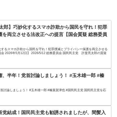
亮太郎】巧妙化するスマホ詐欺から国民を守れ！犯罪
護を両立させる法改正への提言【国会質疑 総務委員
化するスマホ詐欺から国民を守れ！犯罪撲滅とプライバシー保護を両立させる
2026年5月12日】 2026/5/12 総務委員会 国民民主党 許斐亮太郎の質疑
、半年！党首討論しましょう！ #玉木雄一郎 #榛
討論しましょう！ #玉木雄一郎 #榛葉賀津也 #国民民主党 国民民主党を応
新党結成！国民民主党も勧誘されましたが、間髪入