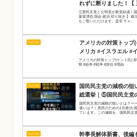
立憲民主党と公明党が新党結成！国
葉賀津也 国会 政治 切り抜き 】
もご覧いただけます。是非 チャ...
アメリカの対策トップ(ケ
YouTube
メリカ #イスラエル #イ
アメリカの対策トップ(ケント氏) 辞
勢 #紛争 #戦争 #辞任 #理由
国民民主党の減税の狙
YouTube
総選挙｜⑤国民民主党
国民民主党の減税の狙いとは？ー
違いは？｜庶民のための1分政治 
ています。この減税を、国民民主党は
幹事長解体新書、後編も
YouTube