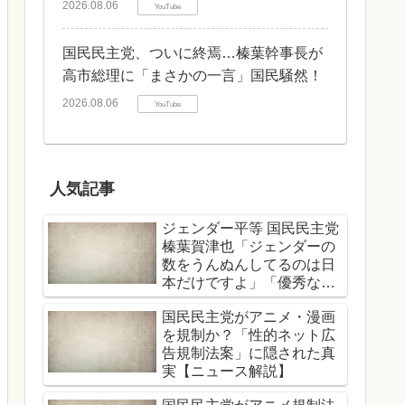
2026.08.06
YouTube
国民民主党、ついに終焉…榛葉幹事長が
高市総理に「まさかの一言」国民騒然！
2026.08.06
YouTube
人気記事
ジェンダー平等 国民民主党
榛葉賀津也「ジェンダーの
数をうんぬんしてるのは日
本だけですよ」「優秀な女
性、男性関係なくどんどん
国民民主党がアニメ・漫画
登用する」
を規制か？「性的ネット広
告規制法案」に隠された真
実【ニュース解説】