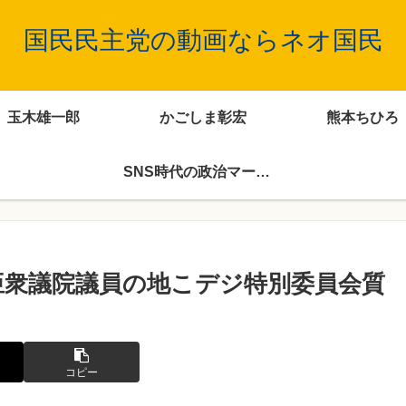
国民民主党の動画ならネオ国民
玉木雄一郎
かごしま彰宏
熊本ちひろ
SNS時代の政治マーケティング
野紗里亜衆議院議員の地こデジ特別委員会質
コピー