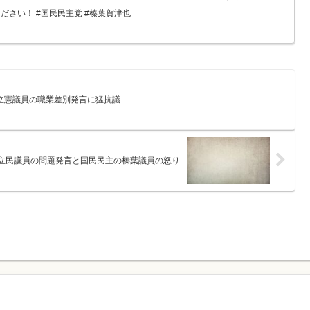
さい！ #国民民主党 #榛葉賀津也
 立憲議員の職業差別発言に猛抗議
立民議員の問題発言と国民民主の榛葉議員の怒り