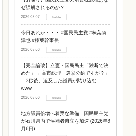
ぜ誤解されるのか？
2026.08.07
YouTube
今日あれか・・・ #国民民主党 #榛葉賀
津也 #榛葉幹事長
2026.08.06
YouTube
【完全論破】立憲・国民民主「独断で決
めた」→ 高市総理「選挙公約ですが？」
…3秒後、追及した議員が黙り込む…
www
2026.08.06
YouTube
地方議員倍増へ着実な準備 国民民主党
が石川県内で候補者擁立を加速 (2026年8
月6日)