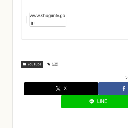
www.shugiintv.go
.jp
YouTube
話題
X
LINE