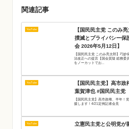
関連記事
【国民民主党 このみ
YouTube
撲滅とプライバシー保
会 2026年5月12日】
【国民民主党 このみ亮太郎】巧妙
法改正への提言【国会質疑 総務委員会 
をノーカットでお...
【国民民主党】高市政権
YouTube
葉賀津也 #国民民主党
【国民民主党】高市政権、半年！党首
援します！4/21定例記者会見
立憲民主党と公明党が
YouTube