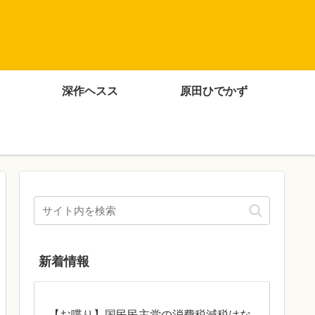
深作ヘスス
原田ひでかず
新着情報
【お喋り】国民民主党の消費税減税はな