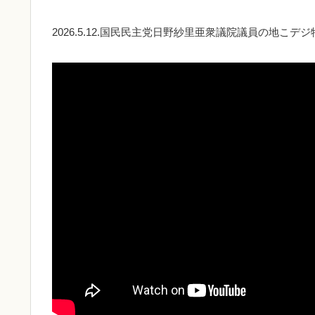
2026.5.12.国民民主党日野紗里亜衆議院議員の地こデ