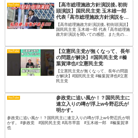
【高市総理施政方針演説後､初街
YouTube
頭演説】国民民主党 玉木雄一郎
代表 ｢高市総理施政方針演説を聞
いての感想、また先の衆院選につ
【高市総理施政方針演説後､初街頭演説】
いても話される。」
国民民主党 玉木雄一郎 代表 ｢高市総理施
政方針演説を聞いての感想、また先の衆
院選についても話される。」 令和8年2月
21日(土)街頭演説です。茨城県水戸市 水
戸駅南口ぺデストリアンデッキ前で国民
【立憲民主党が無くなって、長年
YouTube
民主党...
の問題が解決】#国民民主党 #榛
葉賀津也#立憲民主党
【立憲民主党が無くなって、長年の問題
が解決】#国民民主党 #榛葉賀津也#立憲
民主党
参政党に追い風か！？国民民主に
YouTube
連立入りの噂が浮上w今野忍氏が
明かす。
参政党に追い風か！？国民民主に連立入りの噂が浮上w今野忍氏が明
かす。 #参政党 #国民民主党 #高市早苗 #玉木雄一郎 #榛葉賀津
也