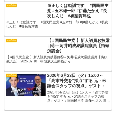
※正しくは動議です #国民民主
YouTube
党 #玉木雄一郎 #伊藤たかえ #長
友しんじ #榛葉賀津也
※正しくは動議です #国民民主党 #玉木雄一郎 #伊藤たかえ #長友
しんじ #榛葉賀津也
【 #国民民主党 】新人議員お披露
YouTube
目⑤～河井昭成衆議院議員【街頭
演説会】
【 #国民民主党 】新人議員お披露目⑤～河井昭成衆議院議員【街頭
演説会】 2026.02.18 街頭演説会動画から
2026年6月23日（火）15:00～
YouTube
「高市外交を”採点"する 元・米
議会スタッフの視点」ゲスト：国
民民主党 深作ヘスス 衆議院議
2026年6月23日（火）15:00～「高市外交
員 MC：Japan In-depth編集長
を”採点"する 元・米議会スタッフの視
点」ゲスト：国民民主党 深作ヘスス 衆議
安倍宏行
院議員 MC：Japan In-depth編集長 安倍
宏行 【Japan In-depthチャンネル】2026
年6...