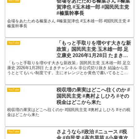
会場をあたためる榛葉さん #榛葉
YouTube
賀津也 #玉木雄一郎 #国民民主党
#榛葉幹事長
会場をあたためる榛葉さん #榛葉賀津也 #玉木雄一郎 #国民民主党 #
榛葉幹事長
「もっと手取りを増やす大きな新
YouTube
政策」国民民主党 玉木雄一郎 足
立康史 2026年1月28日 たまきチ
ャンネル 非公式切り抜き
「もっと手取りを増やす大きな新政策」国民民主党 玉木雄一郎 足立
康史 2026年1月28日 たまきチャンネル 非公式切り抜き 結論から言
うととてもいい制度です。主にオレンジとか黄色で書いてるところ
がですね、世代別所得階層別の社会保険料負担な...
税収増の果実はどこへ往くのか #
YouTube
国民民主党 #奥村よしひろ #その
税金はどこから来た
税収増の果実はどこへ往くのか #国民民主党 #奥村よしひろ #その税
金はどこから来た
さようなら#政治 #ニュース #税
YouTube
金 #自民党 #高市早苗 #小泉進次