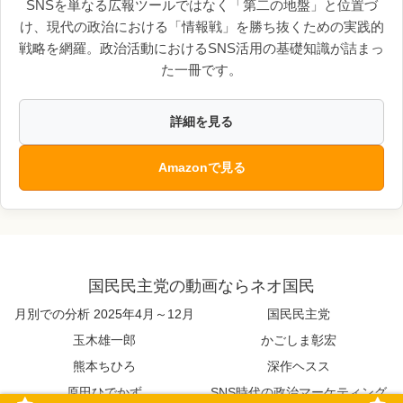
SNSを単なる広報ツールではなく「第二の地盤」と位置づ
け、現代の政治における「情報戦」を勝ち抜くための実践的
戦略を網羅。政治活動におけるSNS活用の基礎知識が詰まっ
た一冊です。
詳細を見る
Amazonで見る
国民民主党の動画ならネオ国民
月別での分析 2025年4月～12月
国民民主党
玉木雄一郎
かごしま彰宏
熊本ちひろ
深作ヘスス
原田ひでかず
SNS時代の政治マーケティング