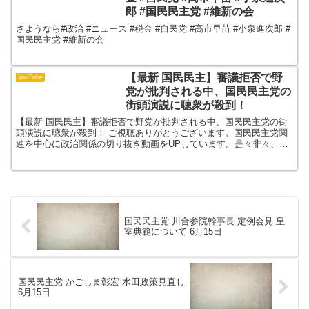
郎 #国民民主党 #維新の会
さようなら#政治 #ニュース #税金 #自民党 #高市早苗 #小泉進次郎 #
国民民主党 #維新の会
【最新 国民民主】審議拒否で野
YouTube
党が批判される中、国民民主党の
街頭演説に聴衆が殺到！
【最新 国民民主】審議拒否で野党が批判される中、国民民主党の街
頭演説に聴衆が殺到！ ご視聴ありがとうございます。国民民主党関
連を中心に政治関係の切り抜き動画をUPしています。是々非々、同
郷である榛葉幹事長推しです。チャンネル登録して頂けると...
国民民主党 川合参院幹事長 定例会見 皇
室典範について 6月15日
国民民主党 かごしま彰宏 水田政策見直し
6月15日