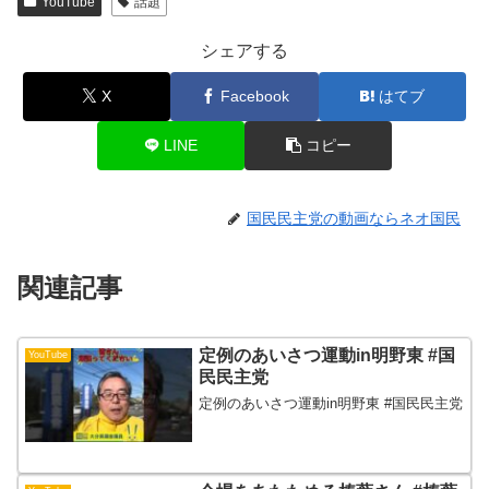
YouTube
話題
シェアする
X
Facebook
はてブ
LINE
コピー
国民民主党の動画ならネオ国民
関連記事
定例のあいさつ運動in明野東 #国
YouTube
民民主党
定例のあいさつ運動in明野東 #国民民主党