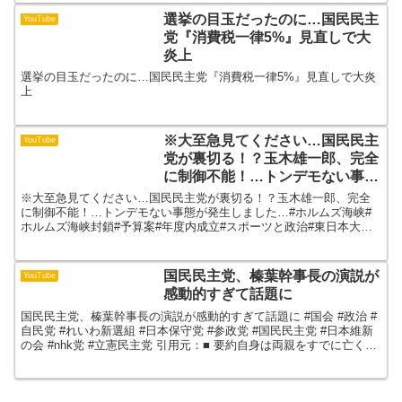
選挙の目玉だったのに…国民民主
YouTube
党『消費税一律5%』見直しで大
炎上
選挙の目玉だったのに…国民民主党『消費税一律5%』見直しで大炎
上
※大至急見てください…国民民主
YouTube
党が裏切る！？玉木雄一郎、完全
に制御不能！…トンデモない事態
が発生しました…#ホルムズ海峡#
※大至急見てください…国民民主党が裏切る！？玉木雄一郎、完全
ホルムズ海峡封鎖#予算案#年度内
に制御不能！…トンデモない事態が発生しました…#ホルムズ海峡#
ホルムズ海峡封鎖#予算案#年度内成立#スポーツと政治#東日本大震
成立#スポーツと政治#東日本大震
災 【動画の概要】ホルムズ海峡封鎖の危機が現実味を帯び...
災
国民民主党、榛葉幹事長の演説が
YouTube
感動的すぎて話題に
国民民主党、榛葉幹事長の演説が感動的すぎて話題に #国会 #政治 #
自民党 #れいわ新選組 #日本保守党 #参政党 #国民民主党 #日本維新
の会 #nhk党 #立憲民主党 引用元：■ 要約自身は両親をすでに亡く
し、もうすぐ還暦を迎える年齢に...