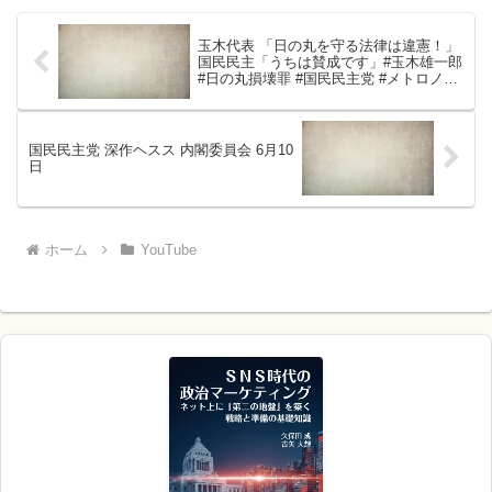
玉木代表 「日の丸を守る法律は違憲！」
国民民主「うちは賛成です」#玉木雄一郎
#日の丸損壊罪 #国民民主党 #メトロノー
ム玉木 #財務省解体 #日本改革党 #減税 #
移民はもういらん #日本保守党
国民民主党 深作ヘスス 内閣委員会 6月10
日
ホーム
YouTube