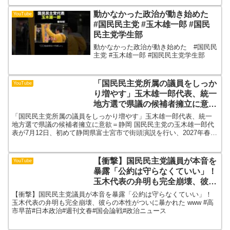
みになります！💬 「なるほど」「これは
違う」と思ったこと、ぜひコメントで教
動かなかった政治が動き始めた
YouTube
えてください！📝目...
#国民民主党 #玉木雄一郎 #国民
民主党学生部
動かなかった政治が動き始めた #国民民
主党 #玉木雄一郎 #国民民主党学生部
「国民民主党所属の議員をしっか
YouTube
り増やす」玉木雄一郎代表、統一
地方選で県議の候補者擁立に意欲
＝静岡
「国民民主党所属の議員をしっかり増やす」玉木雄一郎代表、統一
地方選で県議の候補者擁立に意欲＝静岡 国民民主党の玉木雄一郎代
表が7月12日、初めて静岡県富士宮市で街頭演説を行い、2027年春の
統一地方選挙に向け県議会議員の候補者擁立に意欲を示...
【衝撃】国民民主党議員が本音を
YouTube
暴露「公約は守らなくていい」！
玉木代表の弁明も完全崩壊、彼ら
の本性がついに暴かれた www
【衝撃】国民民主党議員が本音を暴露「公約は守らなくていい」！
玉木代表の弁明も完全崩壊、彼らの本性がついに暴かれた www #高
市早苗#日本政治#週刊文春#国会論戦#政治ニュース