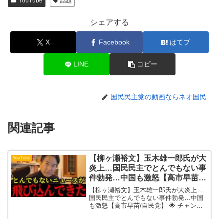
YouTube
話題
シェアする
X
Facebook
はてブ
LINE
コピー
国民民主党の動画ならネオ国民
関連記事
【柳ヶ瀬裕文】玉木雄一郎氏が大
YouTube
炎上…国民民主でとんでもない事
件勃発…中国も激怒【高市早苗/
自民党】
【柳ヶ瀬裕文】玉木雄一郎氏が大炎上…
国民民主でとんでもない事件勃発…中国
も激怒【高市早苗/自民党】 🌟 チャンネ
ル登録＆高評価いただけますと更新の励