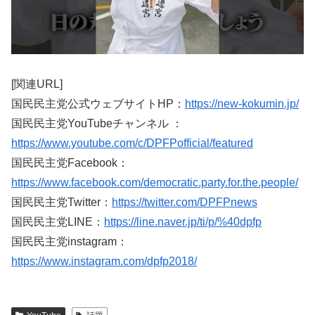
[関連URL]
国民民主党公式ウェブサイトHP：
https://new-kokumin.jp/
国民民主党YouTubeチャンネル ：
https://www.youtube.com/c/DPFPofficial/featured
国民民主党Facebook：
https://www.facebook.com/democratic.party.for.the.people/
国民民主党Twitter：
https://twitter.com/DPFPnews
国民民主党LINE：
https://line.naver.jp/ti/p/%40dpfp
国民民主党instagram：
https://www.instagram.com/dpfp2018/