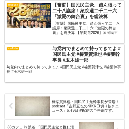
【奮闘】国民民主党、踏ん張って
YouTube
二十八議席！衆院選二千二十六
「激闘の舞台裏」を総決算
【奮闘】国民民主党、踏ん張って二十八
議席！衆院選二千二十六「激闘の舞台
裏」を総決算 【衆院選2026】国民民主
「28議席」死守！高市政権“超逆風”を耐
え抜いた真相小選挙区で8勝…なぜ勝て
た？国民民主“勝ち筋”徹底解剖（衆院選
与党内でまとめて持ってきてよ #
YouTube
2026）比例復...
国民民主党 #榛葉賀津也 #榛葉幹
事長 #玉木雄一郎
与党内でまとめて持ってきてよ #国民民主党 #榛葉賀津也 #榛葉幹事
長 #玉木雄一郎
榛葉賀津也・国民民主党幹事長が登場！
podcast「吉野直也のNIKKEI切り抜きニ
ュース」6月9日夕配信の予告編です。
83カフェ in 渋谷 「国民民主党と推し活