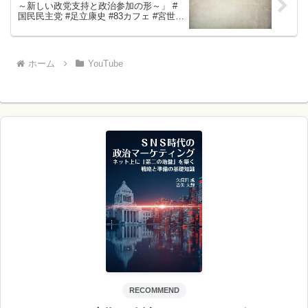
～新しい政党支持と政治参加の形～」 #
国民民主党 #足立康史 #83カフェ #宮世琉
弥 #電波電波の怪電波
ホーム
YouTube
RECOMMEND