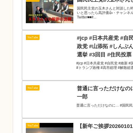
国民民主党の玉木さんと対談した時の
いと思ったら高評価👍・チャンネル登
Twitter■■#...
#jcp #日本共産党 #
YouTube
政党 #山添拓 #しんぶ
選挙 #3回目 #住民投票
#jcp #日本共産党 #自民党 #維新
#トランプ政権 #高市総理 #解散総選挙
普通に言っただけなのに
YouTube
一郎
普通に言っただけなのに… #国民民主
【新年ご挨拶20260
YouTube