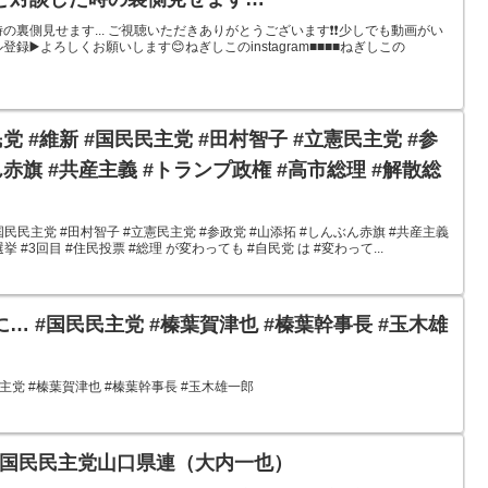
裏側見せます... ご視聴いただきありがとうございます❗️❗️少しでも動画がい
録▶️よろしくお願いします😊ねぎしこのinstagram■■■■ねぎしこの
自民党 #維新 #国民民主党 #田村智子 #立憲民主党 #参
ん赤旗 #共産主義 #トランプ政権 #高市総理 #解散総
 #国民民主党 #田村智子 #立憲民主党 #参政党 #山添拓 #しんぶん赤旗 #共産主義
 #3回目 #住民投票 #総理 が変わっても #自民党 は #変わって...
… #国民民主党 #榛葉賀津也 #榛葉幹事長 #玉木雄
党 #榛葉賀津也 #榛葉幹事長 #玉木雄一郎
101国民民主党山口県連（大内一也）