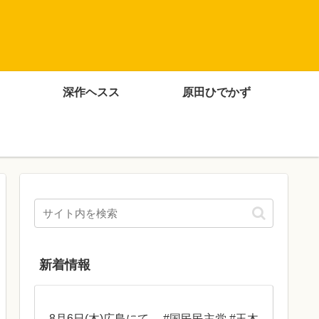
深作ヘスス
原田ひでかず
新着情報
8月6日(木)広島にて。 #国民民主党 #玉木