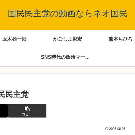
国民民主党の動画ならネオ国民
玉木雄一郎
かごしま彰宏
熊本ちひろ
SNS時代の政治マーケティング
民民主党
コピー
2026.06.08