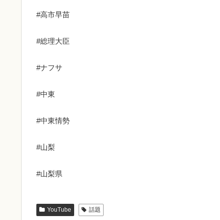
#高市早苗
#総理大臣
#ナフサ
#中東
#中東情勢
#山梨
YouTube
話題