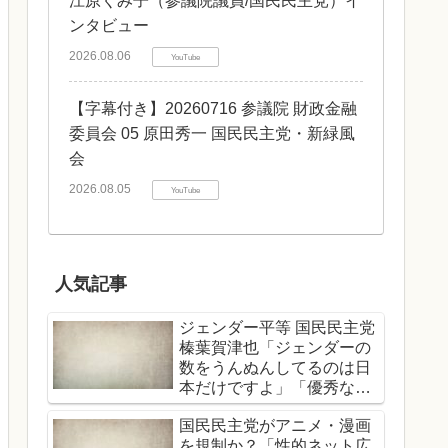
江原くみ子（参議院議員/国民民主党）イ
ンタビュー
2026.08.06
YouTube
【字幕付き】20260716 参議院 財政金融
委員会 05 原田秀一 国民民主党・新緑風
会
2026.08.05
YouTube
人気記事
ジェンダー平等 国民民主党
榛葉賀津也「ジェンダーの
数をうんぬんしてるのは日
本だけですよ」「優秀な女
性、男性関係なくどんどん
国民民主党がアニメ・漫画
登用する」
を規制か？「性的ネット広