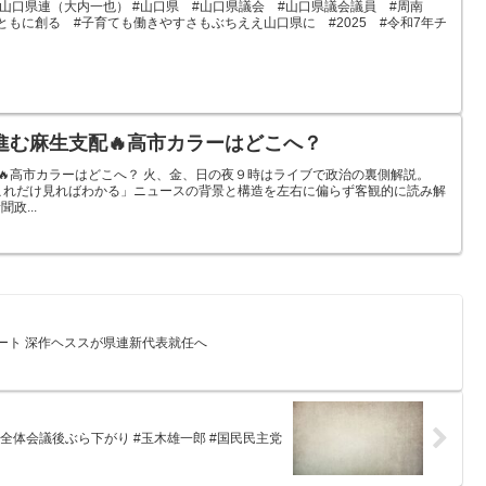
党山口県連（大内一也） #山口県 #山口県​​議会 #山口県議会議員 #周南
ともに創る #子育ても働きやすさもぶちええ山口県に #2025 #令和7年チ
進む麻生支配🔥高市カラーはどこへ？
配🔥高市カラーはどこへ？ 火、金、日の夜９時はライブで政治の裏側解説。
これだけ見ればわかる」ニュースの背景と構造を左右に偏らず客観的に読み解
政...
ート 深作ヘススが県連新代表就任へ
皇室全体会議後ぶら下がり #玉木雄一郎 #国民民主党