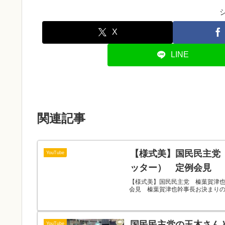
X
LINE
関連記事
【様式美】国民民主党
YouTube
ッター） 定例会見
【様式美】国民民主党 榛葉賀津也
会見 榛葉賀津也幹事長お決まり
国民民主党の玉木さん
YouTube