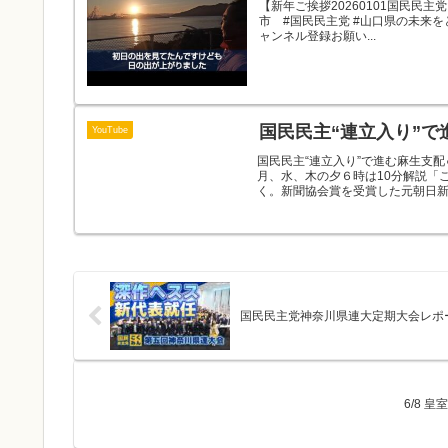
【新年ご挨拶20260101国民民主
市 #国民民主党 #山口県の未来を
ャンネル登録お願い...
国民民主“連立入り”で
YouTube
国民民主“連立入り”で進む麻生支
月、水、木の夕６時は10分解説「
く。新聞協会賞を受賞した元朝日新聞
国民民主党神奈川県連大定期大会レポ
6/8 