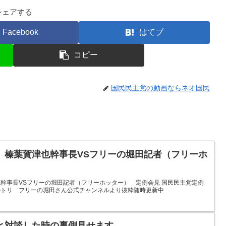
シェアする
Facebook
はてブ
コピー
国民民主党の動画ならネオ国民
 榛葉賀津也幹事長VSフリーの堀田記者（フリーホ
幹事長VSフリーの堀田記者（フリーホッター） 定例会見 国民民主党定例
のトリ フリーの堀田さん公式チャンネルより抜粋随時更新中
と対談した時の裏側見せます…