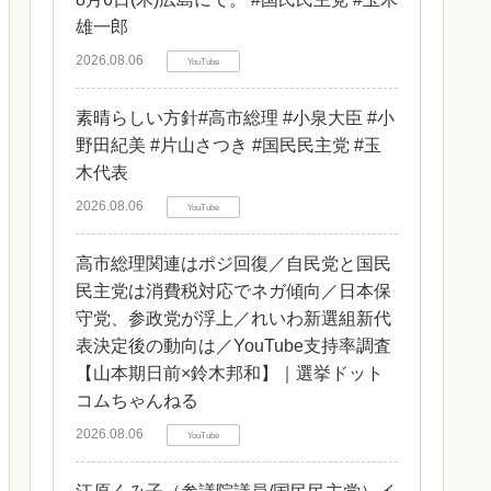
雄一郎
2026.08.06
YouTube
素晴らしい方針#高市総理 #小泉大臣 #小
野田紀美 #片山さつき #国民民主党 #玉
木代表
2026.08.06
YouTube
高市総理関連はポジ回復／自民党と国民
民主党は消費税対応でネガ傾向／日本保
守党、参政党が浮上／れいわ新選組新代
表決定後の動向は／YouTube支持率調査
【山本期日前×鈴木邦和】｜選挙ドット
コムちゃんねる
2026.08.06
YouTube