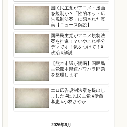
性、男性関係なくどんどん
国民民主党がアニメ・漫画
登用する」
を規制か？「性的ネット広
告規制法案」に隠された真
実【ニュース解説】
国民民主党がアニメ規制法
案を推進！？いやこれ半分
デマです！気をつけて！#
政治 #解説
【熊本市議が恫喝】国民民
主党熊本県連パワハラ問題
を整理します
エロ広告規制法案を提出し
ました #国民民主党 #伊藤
孝恵 #小林さやか
2026年6月