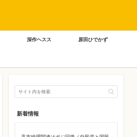
深作ヘスス
原田ひでかず
新着情報
高市総理関連はポジ回復／自民党と国民