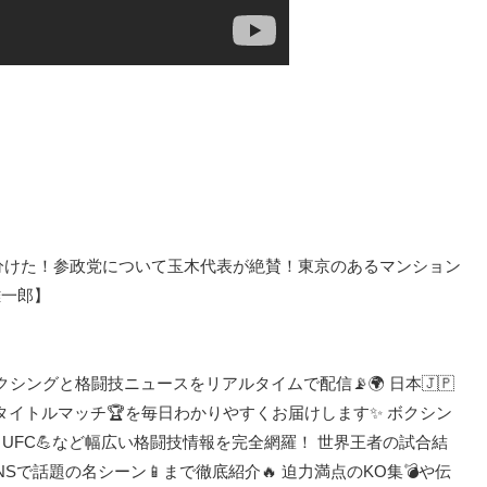
分けた！参政党について玉木代表が絶賛！東京のあるマンション
雄一郎】
のボクシングと格闘技ニュースをリアルタイムで配信📡🌍 日本🇯🇵
、タイトルマッチ🏆を毎日わかりやすくお届けします✨ ボクシン
⚡、UFC💪など幅広い格闘技情報を完全網羅！ 世界王者の試合結
NSで話題の名シーン📱まで徹底紹介🔥 迫力満点のKO集💣や伝