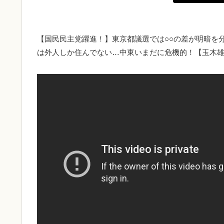
【国民民主党躍進！】東京都議選では○○の差が明暗を
は外人しか住んでない…中東いまだに危機的！【玉木