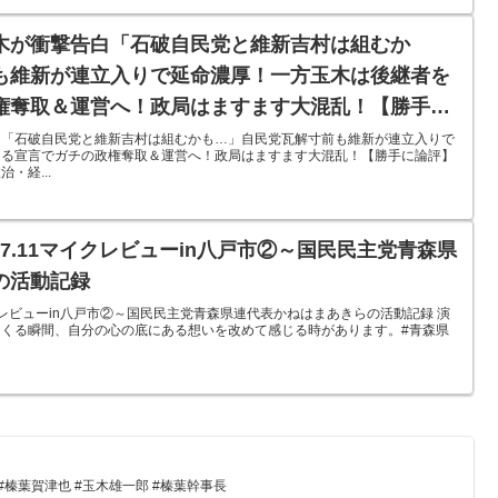
木が衝撃告白「石破自民党と維新吉村は組むか
も維新が連立入りで延命濃厚！一方玉木は後継者を
権奪取＆運営へ！政局はますます大混乱！【勝手に
白「石破自民党と維新吉村は組むかも…」自民党瓦解寸前も維新が連立入りで
てる宣言でガチの政権奪取＆運営へ！政局はますます大混乱！【勝手に論評】
・経...
.7.11マイクレビューin八戸市②～国民民主党青森県
の活動記録
マイクレビューin八戸市②～国民民主党青森県連代表かねはまあきらの活動記録 演
くる瞬間、自分の心の底にある想いを改めて感じる時があります。#青森県
#榛葉賀津也 #玉木雄一郎 #榛葉幹事長