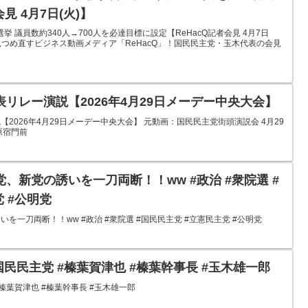
見 4月7日(火)】
 議員数約340人→700人を必達目標に設定【ReHacQ記者会見 4月7日
見つめ直すビジネス動画メディア「ReHacQ」！国民民主党・玉木代表の会見
リレー演説【2026年4月29日メーデー中央大会】
2026年4月29日メーデー中央大会】 元動画：国民民主党街頭演説会 4月29
原宿門前
、新党の誘いを一刀両断！！ww #政治 #衆院選 #
 #公明党
一刀両断！！ww #政治 #衆院選 #国民民主党 #立憲民主党 #公明党
国民民主党 #榛葉賀津也 #榛葉幹事長 #玉木雄一郎
榛葉賀津也 #榛葉幹事長 #玉木雄一郎