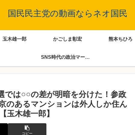
国民民主党の動画ならネオ国民
玉木雄一郎
かごしま彰宏
熊本ちひろ
SNS時代の政治マーケティング
選では○○の差が明暗を分けた！参政
京のあるマンションは外人しか住ん
【玉木雄一郎】
コピー