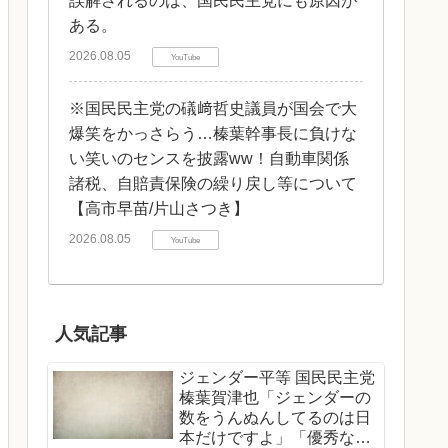
誤解されるのは、国民民主党にも原因が
ある。
2026.08.05
YouTube
※国民民主党の礒﨑哲史議員が国会で大
爆笑をかっさらう…榛葉幹事長に負けな
い笑いのセンスを披露ww！自動車関係
諸税、自賠責保険の繰り戻し等について
【高市早苗/片山さつき】
2026.08.05
YouTube
人気記事
ジェンダー平等 国民民主党
榛葉賀津也「ジェンダーの
数をうんぬんしてるのは日
本だけですよ」「優秀な女