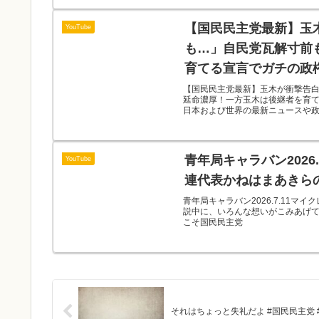
【国民民主党最新】玉
YouTube
も…」自民党瓦解寸前
育てる宣言でガチの政
論評】
【国民民主党最新】玉木が衝撃告
延命濃厚！一方玉木は後継者を育
日本および世界の最新ニュースや政治
青年局キャラバン2026
YouTube
連代表かねはまあきら
青年局キャラバン2026.7.11
説中に、いろんな想いがこみあげて
こそ国民民主党
それはちょっと失礼だよ #国民民主党 