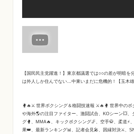
【国民民主党躍進！】東京都議選では○○の差が明暗を
は外人しか住んでない…中東いまだに危機的！【玉木
🥊🔥⚔️ 世界ボクシング＆格闘技速報 ⚔️🔥🥊 世界中
や海外🌎の注目ファイター、激闘試合、KOシーン💥
グ🥊、MMA🔥、キックボクシング🦵、空手🥋、柔道
果👑、最新ランキング📊、記者会見🎤、因縁対決⚔️、S