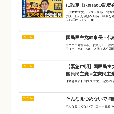
に設定【ReHacQ記者会
【国民民主党】玉木代表 統一地方選挙
(火)】 新たな視点で経済・社会を
をお届けします。●R...
国民民主党幹事長・代表
YouTube
国民民主党幹事長・代表リレー演説【
日（水・祝）9:00～ ＠代々木公園
【緊急声明】国民民主党
YouTube
国民民主党 #立憲民主党
【緊急声明】国民民主党、新党の誘いを
そんな見つめないで #
YouTube
そんな見つめないで #国民民主党 #