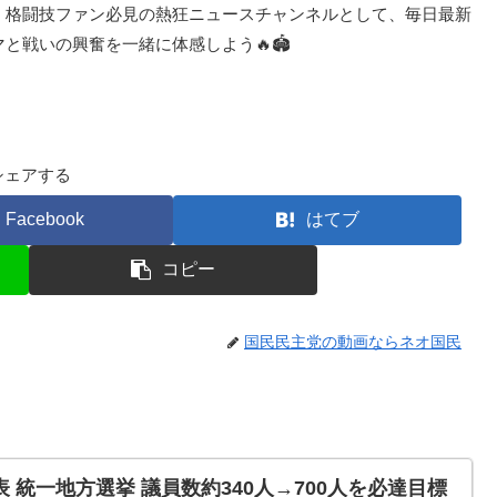
！ 格闘技ファン必見の熱狂ニュースチャンネルとして、毎日最新
シェアする
Facebook
はてブ
コピー
国民民主党の動画ならネオ国民
 統一地方選挙 議員数約340人→700人を必達目標