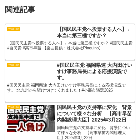
関連記事
【国民民主党へ投票する人へ】←
YouTube
本当に第三極ですか？
【国民民主党へ投票する人へ】←本当に第三極ですか？ #国民民主党
#自民党 #高市早苗 【楽曲提供：株式会社Pinguino】
#国民民主党 福岡県連 大内田けい
YouTube
すけ事務局長による応援演説で
す。
#国民民主党 福岡県連 大内田けいすけ事務局長による応援演説で
す。 北九州から駆けつけてくれました！#小郡市議選2026
国民民主党の支持率に変化 背景
YouTube
について様々な分析 【高市早苗
内閣総理大臣】2025年3月22日
国民民主党の支持率に変化 背景につい
て様々な分析 【高市早苗内閣総理大
臣】2025年3月22日