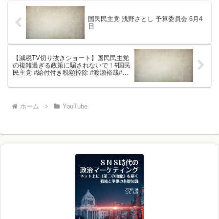
国民民主党 浅野さとし 予算委員会 6月4
日
【減税TV切り抜きショート】国民民主党
の複雑過ぎる政策に騙されないで！#国民
民主党 #給付付き税額控除 #渡瀬裕哉#減
税tv #ショート#減税
ホーム
YouTube