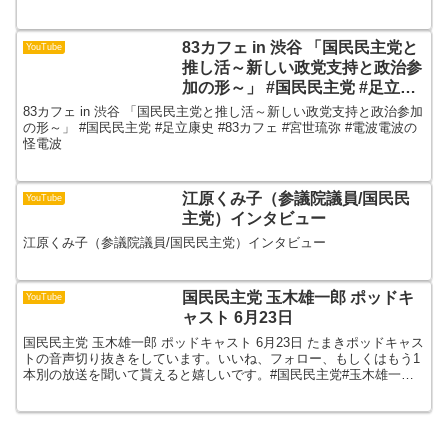
83カフェ in 渋谷 「国民民主党と
YouTube
推し活～新しい政党支持と政治参
加の形～」 #国民民主党 #足立康
史 #83カフェ #宮世琉弥 #電波電
83カフェ in 渋谷 「国民民主党と推し活～新しい政党支持と政治参加
波の怪電波
の形～」 #国民民主党 #足立康史 #83カフェ #宮世琉弥 #電波電波の
怪電波
江原くみ子（参議院議員/国民民
YouTube
主党）インタビュー
江原くみ子（参議院議員/国民民主党）インタビュー
国民民主党 玉木雄一郎 ポッドキ
YouTube
ャスト 6月23日
国民民主党 玉木雄一郎 ポッドキャスト 6月23日 たまきポッドキャス
トの音声切り抜きをしています。いいね、フォロー、もしくはもう1
本別の放送を聞いて貰えると嬉しいです。#国民民主党#玉木雄一郎#
政治