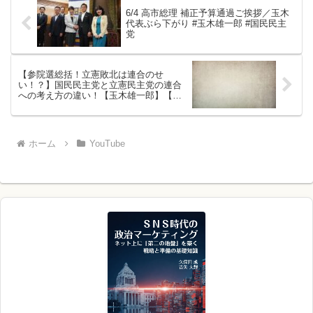
6/4 高市総理 補正予算通過ご挨拶／玉木
代表ぶら下がり #玉木雄一郎 #国民民主
党
【参院選総括！立憲敗北は連合のせ
い！？】国民民主党と立憲民主党の連合
への考え方の違い！【玉木雄一郎】【国
民民主党】【小川淳也】
ホーム
YouTube