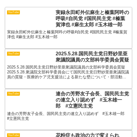
実録永田町外伝麻生と榛葉阿吽の
YouTube
呼吸#自民党 #国民民主党 #榛葉
賀津也 #麻生太郎 #玉木雄一郎
実録永田町外伝麻生と榛葉阿吽の呼吸#自民党 #国民民主党 #榛葉賀
津也 #麻生太郎 #玉木雄一郎
2025.5.28.国民民主党日野紗里亜
YouTube
衆議院議員の文部科学委員会質疑
2025.5.28.国民民主党日野紗里亜衆議院議員の文部科学委員会質疑
2025.5.28.衆議院文部科学委員会にて国民民主党日野紗里亜衆議院議
員の質疑・医療的ケア児支援法による新たな壁について・部活動の
地域展開について・県立高校の空調設備...
連合の芳野友子会長、国民民主党
YouTube
の連立入り認めず #玉木雄一
郎 #立憲民主党
連合の芳野友子会長、国民民主党の連立入り認めず #玉木雄一郎
#立憲民主党
花粉症も政治の力で変えられ
YouTube