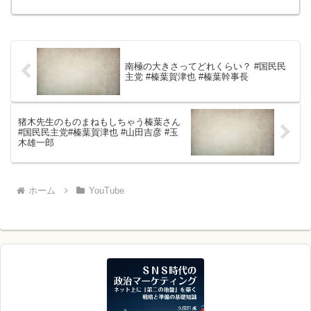
作権に関して】チャンネル内における動
画にて使用、掲載している画像や動画、
台詞などの著作権・肖像...
南極の大きさってどれくらい？ #国民民
主党 #榛葉賀津也 #榛葉幹事長
猪木先生のものまねもしちゃう榛葉さん
#国民民主党#榛葉賀津也 #山田吉彦 #玉
木雄一郎
ホーム
YouTube