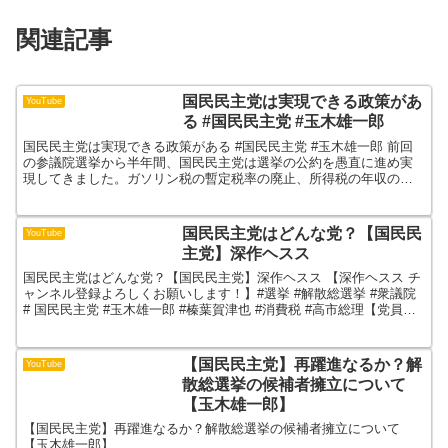
関連記事
国民民主党は実現できる政策があ
YouTube
る #国民民主党 #玉木雄一郎
国民民主党は実現できる政策がある #国民民主党 #玉木雄一郎 前回
の参議院選挙から半年間、国民民主党は選挙の公約を愚直に進め実
現してきました。ガソリン税の暫定税率の廃止、所得税の年収の壁
を178万円まで引き上げました。野党として実現できる政...
国民民主党はどんな党？【国民民
YouTube
主党】深作ヘスス
国民民主党はどんな党？【国民民主党】深作ヘスス 【深作ヘスス チ
ャンネル登録よろしくお願いします！】#選挙 #解散総選挙 #衆議院
# 国民民主党 #玉木雄一郎 #榛葉賀津也 #消費税 #高市総理【党員サ
ポーターの登録はこちら！】【X（Tw...
【国民民主党】再躍進なるか？解
YouTube
散総選挙の候補者擁立について
【玉木雄一郎】
【国民民主党】再躍進なるか？解散総選挙の候補者擁立について
【玉木雄一郎】