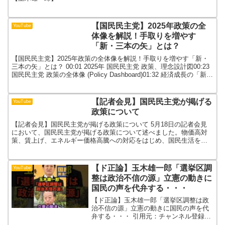
【国民民主党】2025年政策の全
YouTube
体像を解説！手取りを増やす
「新・三本の矢」とは？
【国民民主党】2025年政策の全体像を解説！手取りを増やす「新・
三本の矢」とは？ 00:01 2025年 国民民主党 政策、理念設計図00:23
国民民主党 政策の全体像 (Policy Dashboard)01:32 経済成長の「新、
三本...
【記者会見】国民民主党が掲げる
YouTube
政策について
【記者会見】国民民主党が掲げる政策について 5月18日の記者会見
において、国民民主党が掲げる政策について述べました。物価高対
策、賃上げ、エネルギー価格高騰への対応をはじめ、国民生活を守
るために必要な政策について考えを述べました。ぜひご覧くだ...
【ド正論】玉木雄一郎「選挙区調
YouTube
整は政治不信の源」立憲の動きに
国民の声を代弁する・・・
【ド正論】玉木雄一郎「選挙区調整は政
治不信の源」立憲の動きに国民の声を代
弁する・・・ 引用元：チャンネル登録・
高評価よろしくお願いいたします！【著