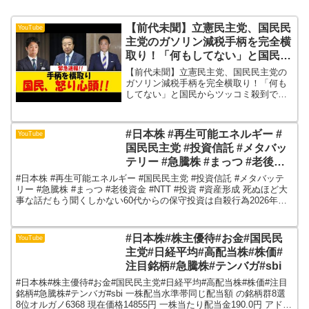
【前代未聞】立憲民主党、国民民
YouTube
主党のガソリン減税手柄を完全横
取り！「何もしてない」と国民か
らツッコミ殺到で大炎上！
【前代未聞】立憲民主党、国民民主党の
ガソリン減税手柄を完全横取り！「何も
してない」と国民からツッコミ殺到で大
炎上！ 国民が全て見ていた！ガソリン減
税のために汗を流したのは国民民主党。
しかし、成果が出た途端に立憲民主党が
#日本株 #再生可能エネルギー #
YouTube
「我々の成果だ」と虚偽...
国民民主党 #投資信託 #メタバッ
テリー #急騰株 #まっつ #老後資
金 #NTT #投資 #資産形成
#日本株 #再生可能エネルギー #国民民主党 #投資信託 #メタバッテ
リー #急騰株 #まっつ #老後資金 #NTT #投資 #資産形成 死ぬほど大
事な話だもう聞くしかない60代からの保守投資は自殺行為2026年資
産倍増のラストチャンス最低...
#日本株#株主優待#お金#国民民
YouTube
主党#日経平均#高配当株#株価#
注目銘柄#急騰株#テンバガ#sbi
#日本株#株主優待#お金#国民民主党#日経平均#高配当株#株価#注目
銘柄#急騰株#テンバガ#sbi 一株配当水準帯同じ配当額 の銘柄群8選
8位オルガノ6368 現在価格14855円 一株当たり配当金190.0円 アドバ