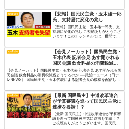
イス注目銘柄 7位双...
【悲報】国民民主党・玉木雄一郎
YouTube
氏、支持層に変化の兆し
【悲報】国民民主党・玉木雄一郎氏、支
持層に変化の兆し ご視聴ありがとうござ
います！このチャンネルでは、世間で話
題になっている政治ニュースと、国民の
声をまとめた動画を投稿しています。み
なさんと日本の政治について意見を共有
【会見ノーカット】国民民主党・
YouTube
したいので、ぜひ動画へ...
玉木代表 記者会見 あす開かれる
国民会議 飲食料品の消費税減税
どうするのか ──政治ニュース
【会見ノーカット】国民民主党・玉木代表 記者会見 あす開かれる国
（日テレNEWS）
民会議 飲食料品の消費税減税どうするのか ──政治ニュース（日テ
レNEWS） 国民民主党・玉木代表による記者会見の模様を配信しま
す◇スマートフォンアプリ「日テレNEWS NNN...
【最新 国民民主】中道改革連合
YouTube
が予算審議を巡って国民民主党に
連携を要請！？
【最新 国民民主】中道改革連合が予算審
議を巡って国民民主党に連携を要請！？
ご視聴ありがとうございます。国民民主
党を微力ながら応援したいという想いか