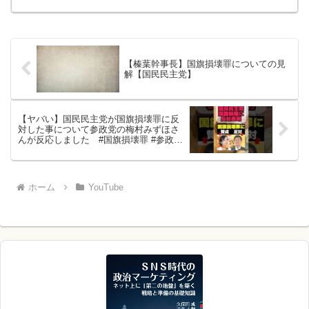
ら字幕テロップを加えた切り抜き動画を
投稿しています。同郷の榛葉幹事長推し
です。チャンネル登録...
【榛葉幹事長】国旗損壊罪についての見
解【国民民主党】
【ヤバい】国民民主党が国旗損壊罪に反
対した事について参政党の梅村みずほさ
んが反応しました #国旗損壊罪 #参政党
#国民民主党
ホーム
YouTube