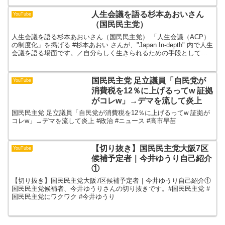
人生会議を語る杉本あおいさん
YouTube
（国民民主党）
人生会議を語る杉本あおいさん（国民民主党） 「人生会議（ACP）
の制度化」を掲げる #杉本あおい さんが、"Japan In-depth" 内で人生
会議を語る場面です。／自分らしく生きられるための手段として人
生会議を行う＼※元動画↓#国民民...
国民民主党 足立議員「自民党が
YouTube
消費税を12％に上げるってw 証拠
がコレw」→デマを流して炎上
国民民主党 足立議員「自民党が消費税を12％に上げるってw 証拠が
コレw」→デマを流して炎上 #政治 #ニュース #高市早苗
【切り抜き】国民民主党大阪7区
YouTube
候補予定者｜今井ゆうり自己紹介
①
【切り抜き】国民民主党大阪7区候補予定者｜今井ゆうり自己紹介①
国民民主党候補者、今井ゆうりさんの切り抜きです。#国民民主党 #
国民民主党にワクワク #今井ゆうり