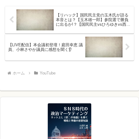
【リハック】国民民主党の玉木氏が語る
本音とは？【玉木雄一郎】参院選で勝負
に出るか!？【国民民主vsひろゆきvs西田
亮介vsReHacQ高橋弘樹】
【LIVE配信】本会議初登壇！庭田幸恵 議
員、小林さやか議員に感想を聞く👂
ホーム
YouTube