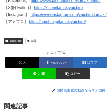
【Facebook】
https://www.facebook.com/tamakinet55/
【X(旧Twitter)】
https://x.com/tamakiyuichiro
【Instagram】
https://www.instagram.com/yuichiro.tamaki/
【アメブロ】
https://ameblo.jp/tamakiyuichiro/
YouTube
話題
シェアする
X
Facebook
はてブ
LINE
コピー
国民民主党の動画ならネオ国民
関連記事