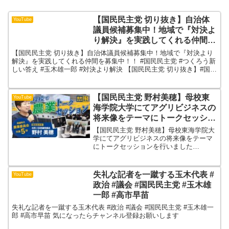
【国民民主党 切り抜き】自治体
YouTube
議員候補募集中！地域で『対決よ
り解決』を実践してくれる仲間を
募集中！！ #国民民主党 #つくろ
【国民民主党 切り抜き】自治体議員候補募集中！地域で『対決より
う新しい答え #玉木雄一郎 #対決
解決』を実践してくれる仲間を募集中！！ #国民民主党 #つくろう新
しい答え #玉木雄一郎 #対決より解決 【国民民主党 切り抜き】#国民
より解決
民主党 #玉木雄一郎 代表 #牛田まゆ地域...
【国民民主党 野村美穂】母校東
YouTube
海学院大学にてアグリビジネスの
将来像をテーマにトークセッショ
ンを行いました（26/7/4)
【国民民主党 野村美穂】母校東海学院大
学にてアグリビジネスの将来像をテーマ
にトークセッションを行いました
（26/7/4) タイムスタンプ00:00 オープニ
ング野村議員よりイベント紹介01:34 ト
ークセッションスタート03:18 岐阜県
失礼な記者を一蹴する玉木代表 #
YouTube
議...
政治 #議会 #国民民主党 #玉木雄
一郎 #高市早苗
失礼な記者を一蹴する玉木代表 #政治 #議会 #国民民主党 #玉木雄一
郎 #高市早苗 気になったらチャンネル登録お願いします