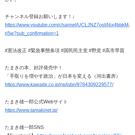
チャンネル登録お願いします！↓
https://www.youtube.com/channel/UCLJNZ7osIjNix4bbkM-
rj5w?sub_confirmation=1
#憲法改正 #緊急事態条項 #国民民主党 #野党 #高市早苗
たまきの本、好評発売中！
「手取りを増やす政治」が日本を変える（河出書房）
https://www.kawade.co.jp/np/isbn/9784309229577/
たまき雄一郎公式Webサイト
https://www.tamakinet.jp/
たまき雄一郎SNS