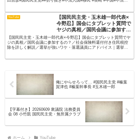
田吉彦#国民民主党##切り抜き#不法入国#移民 #長崎 #中国#不法入
国者#難民
【国民民主党・玉木雄一郎代表×
YouTube
今野忍】国会にタブレット質問で
ヤジの真相／国民会議に参加する
の？／社会保険料還付付き住民税
【国民民主党・玉木雄一郎代表×今野忍】国会にタブレット質問でヤ
控除を詳しく解説／選挙が強いワ
ジの真相／国民会議に参加するの？／社会保険料還付付き住民税控
除を詳しく解説／選挙が強いワケ・落選議員にアドバイス｜選挙ド
ケ・落選議員にアドバイス｜選挙
ットコムちゃんねる 選挙ドットコムを運営するイチニ株式会社...
ドットコムちゃんねる
俺にやらせろって… #国民民主党 #榛葉
賀津也 #榛葉幹事長 #玉木雄一郎
【字幕付き】20260609 衆議院 法務委員
会 08 小竹凱 国民民主党・無所属クラブ
ホーム
YouTube