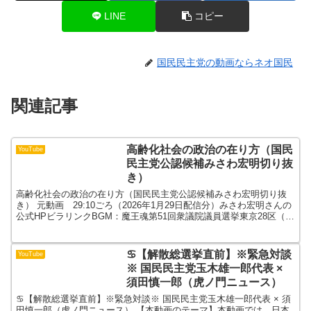
LINE
コピー
国民民主党の動画ならネオ国民
関連記事
高齢化社会の政治の在り方（国民
YouTube
民主党公認候補みさわ宏明切り抜
き）
高齢化社会の政治の在り方（国民民主党公認候補みさわ宏明切り抜
き） 元動画 29:10ごろ（2026年1月29日配信分）みさわ宏明さんの
公式HPビラリンクBGM：魔王魂第51回衆議院議員選挙東京28区（練
馬区一部地域）国民民主党公認候補のみさ...
♋︎【解散総選挙直前】※緊急対談
YouTube
※ 国民民主党玉木雄一郎代表 ×
須田慎一郎（虎ノ門ニュース）
♋︎【解散総選挙直前】※緊急対談※ 国民民主党玉木雄一郎代表 × 須
田慎一郎（虎ノ門ニュース） 【本動画のテーマ】本動画では、日本