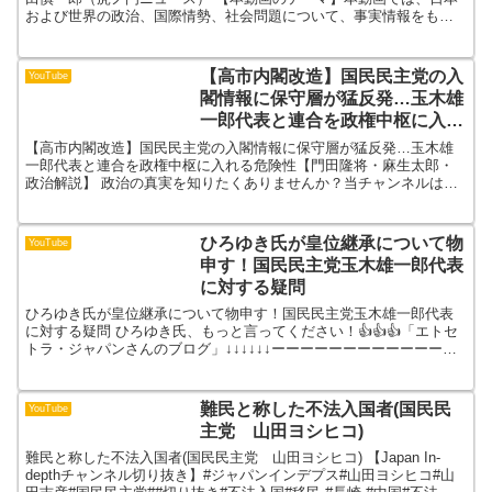
および世界の政治、国際情勢、社会問題について、事実情報をもと
に分かりやすく解説・分析します。日々報じられるニュ...
【高市内閣改造】国民民主党の入
YouTube
閣情報に保守層が猛反発…玉木雄
一郎代表と連合を政権中枢に入れ
る危険性【門田隆将・麻生太郎・
【高市内閣改造】国民民主党の入閣情報に保守層が猛反発…玉木雄
政治解説】
一郎代表と連合を政権中枢に入れる危険性【門田隆将・麻生太郎・
政治解説】 政治の真実を知りたくありませんか？当チャンネルは、
一般のニュースでは報じられない政治の裏側に焦点を当て、独自...
ひろゆき氏が皇位継承について物
YouTube
申す！国民民主党玉木雄一郎代表
に対する疑問
ひろゆき氏が皇位継承について物申す！国民民主党玉木雄一郎代表
に対する疑問 ひろゆき氏、もっと言ってください！👍👍👍「エトセ
トラ・ジャパンさんのブログ」↓↓↓↓↓↓ーーーーーーーーーーーーー
ーーーサブチャンネルはこちらです「すぎさんぽ！」↓↓...
難民と称した不法入国者(国民民
YouTube
主党 山田ヨシヒコ)
難民と称した不法入国者(国民民主党 山田ヨシヒコ) 【Japan In-
depthチャンネル切り抜き】#ジャパンインデプス#山田ヨシヒコ#山