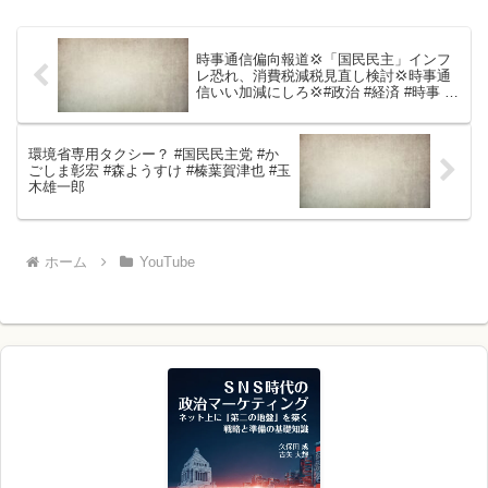
時事通信偏向報道💢「国民民主」インフ
レ恐れ、消費税減税見直し検討💢時事通
信いい加減にしろ💢#政治 #経済 #時事 #
国民民主党 #消費税
環境省専用タクシー？ #国民民主党 #か
ごしま彰宏 #森ようすけ #榛葉賀津也 #玉
木雄一郎
ホーム
YouTube