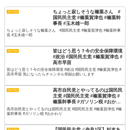
ちょっと寂しそうな榛葉さん #
YouTube
国民民主党 #榛葉賀津也 #榛葉幹
事長 #玉木雄一郎
ちょっと寂しそうな榛葉さん #国民民主党 #榛葉賀津也 #榛葉幹事
長 #玉木雄一郎
皆はどう思う？今の安全保障環境
YouTube
#政治 #国民民主党 #榛葉賀津也 #
高市早苗
皆はどう思う？今の安全保障環境 #政治 #国民民主党 #榛葉賀津也 #
高市早苗 気になったらチャンネル登録お願いします
高市自民党とやってるのは国民民
YouTube
主党 #国民民主党 #榛葉賀津也 #
榛葉幹事長 #ガソリン税 #おかわ
り
高市自民党とやってるのは国民民主党 #国民民主党 #榛葉賀津也 #榛
葉幹事長 #ガソリン税 #おかわり
【国民民主党／奈良1区】杉本あ
YouTube