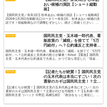
おい候補の演説【ショート縦動
画】
【国民民主党／奈良1区】杉本あおい候補の演説【ショート縦動画】
2026年1月28日生駒駅北口ロータリー奈良1区、杉本あおい候補の演
説です！初縦動画なので調整むずかしい。雑さご容赦ください。
「もっと」を党HPから勝手に引っ張ってきました。権...
国民民主党・玉木雄一郎代表、看
YouTube
板政策の「減税」を捨てて「5万
円給付」へ？公約違反と支持者の
怒りが爆発！#short
国民民主党・玉木雄一郎代表、看板政策の「減税」を捨てて「5万円
給付」へ？公約違反と支持者の怒りが爆発！#short 【緊急】国民民
主党・玉木代表が公約違反で大炎上。かつて自ら否定した「現金給
付」への変節に支持者から失望の声が殺到。,, 国民...
【記者たちが絶賛！】国民民主党
YouTube
の玉木代表は本当にすごい！次の
選挙のカギは国民民主党！？立憲
がのびる可能性！？【玉木雄一郎
【記者たちが絶賛！】国民民主党の玉木代表は本当にすごい！次の
国民民主党 リハック 今野忍 高橋
選挙のカギは国民民主党！？立憲がのびる可能性！？【玉木雄一郎
国民民主党 リハック 今野忍 高橋弘樹】 『政治をもっと身近に。』
弘樹】
国民は増税・国会は裏金やら脱税やら。。。政治とカネの...