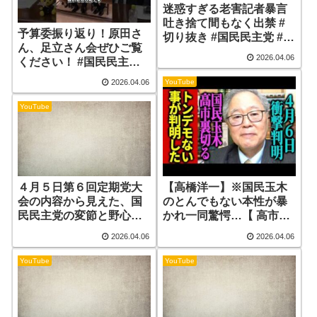
迷惑すぎる老害記者暴言
吐き捨て間もなく出禁 #
予算委振り返り！原田さ
切り抜き #国民民主党 #榛
ん、足立さん会ぜひご覧
葉幹事長 #横田一 #迷惑
2026.04.06
ください！ #国民民主党 #
原田秀一 #足立康史
YouTube
2026.04.06
YouTube
４月５日第６回定期党大
【高橋洋一】※国民玉木
会の内容から見えた、国
のとんでもない本性が暴
民民主党の変節と野心。
かれ一同驚愕…【 高市早
連合芳野会長も出席！反
苗 自民党 国民民主党 】
2026.04.06
2026.04.06
高市＝反民意ですけど…
大丈夫？ 近藤倫子チャ
YouTube
YouTube
ンネル