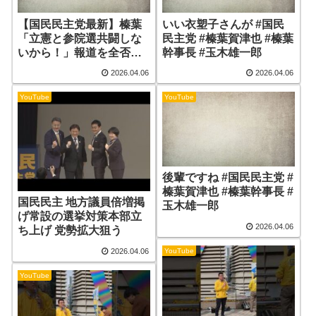
【国民民主党最新】榛葉
いい衣塑子さんが #国民
「立憲と参院選共闘しな
民主党 #榛葉賀津也 #榛葉
いから！」報道を全否定
幹事長 #玉木雄一郎
し支持者一安心！泉房穂
2026.04.06
2026.04.06
氏が推薦貰えず逆ギレし
榛葉が一蹴！自民党と石
YouTube
YouTube
破総理のピントずれ政策
にド正論【勝手に論評】
後輩ですね #国民民主党 #
榛葉賀津也 #榛葉幹事長 #
国民民主 地方議員倍増掲
玉木雄一郎
げ常設の選挙対策本部立
2026.04.06
ち上げ 党勢拡大狙う
YouTube
2026.04.06
YouTube