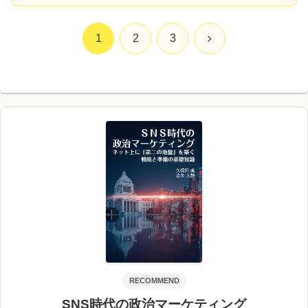
次
1
2
3
へ
RECOMMEND
SNS時代の政治マーケティング