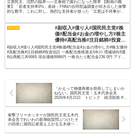
立憲民主、沈黙の臨界――文春砲で露わになった限界 【動画の概
要】「若者支持率0%」産経・FNNの合同世論調査が叩き出した衝撃
的な数字。これに対し、熱烈な支持者が放った「立憲は不祥事が少
ない」という擁護ポストが、皮肉にも大炎上の引き金となりま...
#副収入#億り人#国民民主党#株
YouTube
価#配当金#お金の増やし方#株主
優待#高配当株#注目銘柄#投資信
託
#副収入#億り人#国民民主党#株価#配当金#お金の増やし方#株主優待
#高配当株#注目銘柄#投資信託 一株配当推移過去5年の 増減傾向8選
8位商船三井9065 現在価格8986円 一株当たり配当金236.0円 アドバ
イス注目銘柄 7位スズキ...
「かえって物価再燃を助長してしまいか
ねない」国民民主党・玉木代表会見
2026年4月21日 トピック 経済財政 #国
民民主党 #玉木雄一郎 #切り抜き
衝撃フリーホッターが国民民主党玉木代
表会見でれいわの新潮砲質問ぶつけたそ
の回答に堀田記者震え上がる玉木雄一郎
国民民主党れいわ新選組大石あきこ選挙
ドットコム リハック