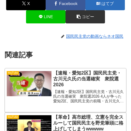
X
Facebook
はてブ
LINE
コピー
国民民主党の動画ならネオ国民
関連記事
【速報・愛知2区】国民民主党・
YouTube
古川元久氏の当選確実 衆院選
2026
【速報・愛知2区】国民民主党・古川元久
氏の当選確実 衆院選2026 4人が争った
愛知2区、国民民主党の前職・古川元久氏
（60）が当選を確実にしました。中京テ
レビの情勢取材や出口調査によります
と、古川氏は国民民主党支持層の大半の
【革命】高市総理、立憲を完全ス
YouTube
支持を得たほか...
ルーして国民民主を野党筆頭に格
上げしてしまうwwwww