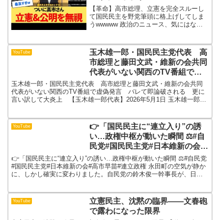
【革命】高市総理、立憲を完全スルーし
て国民民主を野党筆頭に格上げしてしま
うwwwww 政治のニュース、気にはなる
けれど「難しくてよくわからない」「忙
しくて詳しく調べる時間がない」と感じ
ていませんか？このチャンネルでは、政
玉木雄一郎・国民民主党代表 高
YouTube
治に関心がある忙しい...
市総理と藤田文武・維新の会共同
代表がいない関西のTV番組で虚
偽発言 バレて即論破される 更
玉木雄一郎・国民民主党代表 高市総理と藤田文武・維新の会共同
に言い訳して大炎上 【玉木雄一
代表がいない関西のTV番組で虚偽発言 バレて即論破される 更に
言い訳して大炎上 【玉木雄一郎代表】2026年5月1日 玉木雄一郎・
郎代表】2026年5月1日
国民民主党代表 高市総理と藤田文武・維新の会共同代...
👉「国民民主に“連立入り”の誘
YouTube
い…政権中枢が動いた瞬間 ⚖️#自
民党#国民民主党#日本維新の会#
高市早苗#連立政権
👉「国民民主に“連立入り”の誘い…政権中枢が動いた瞬間 ⚖️#自民党
#国民民主党#日本維新の会#高市早苗#連立政権 永田町の空気が静か
に、しかし確実に変わりました。自民党の鈴木俊一幹事長が、日本
維新の会との連立政権に「国民民主党が加わること...
立憲民主、沈黙の臨界――文春砲
YouTube
で露わになった限界