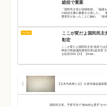
総括で素案
「国民民主党が信頼毀損」「協議を
の総括文書の素案を公表した。 
選挙区があったことに触れ、「地域で
ここが変だよ国民民
YouTube
彰宏
ここが変だよ国民民主党 他党で
神奈川県参議院選挙区第1総支部【
ま彰宏SNS【X】 【Insta...
【玉木代表来たる】 久喜市議会議員選挙
国民民主党、予算可決で“致命的な悪手”を