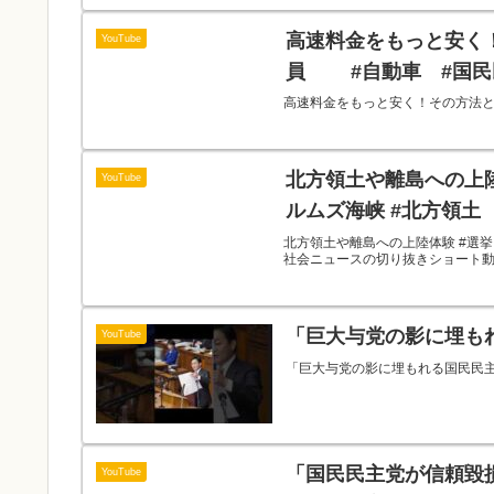
高速料金をもっと安く
YouTube
員 #自動車 #国民
高速料金をもっと安く！その方法と
北方領土や離島への上陸
YouTube
ルムズ海峡 #北方領土
北方領土や離島への上陸体験 #選挙ド
社会ニュースの切り抜きショート
「巨大与党の影に埋も
YouTube
「巨大与党の影に埋もれる国民民
「国民民主党が信頼毀
YouTube