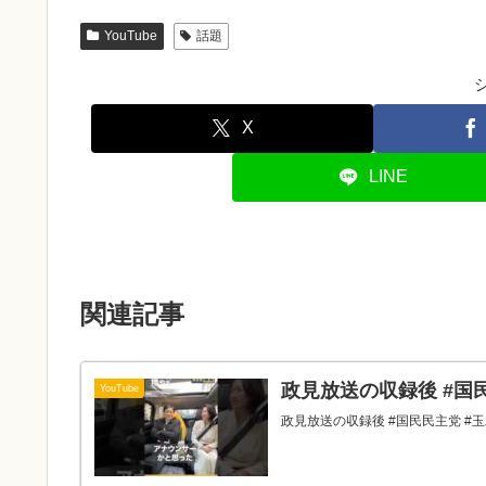
YouTube
話題
X
LINE
関連記事
政見放送の収録後 #国
YouTube
政見放送の収録後 #国民民主党 #