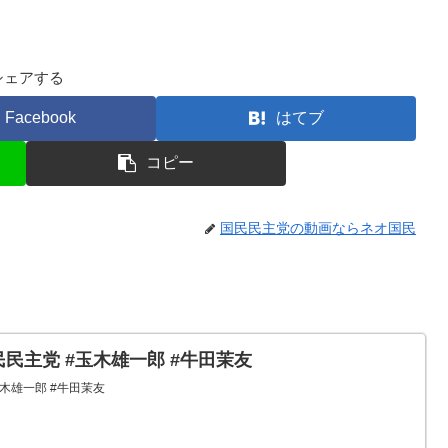
シェアする
Facebook
はてブ
コピー
国民民主党の動画ならネオ国民
民民主党 #玉木雄一郎 #牛田茉友
玉木雄一郎 #牛田茉友