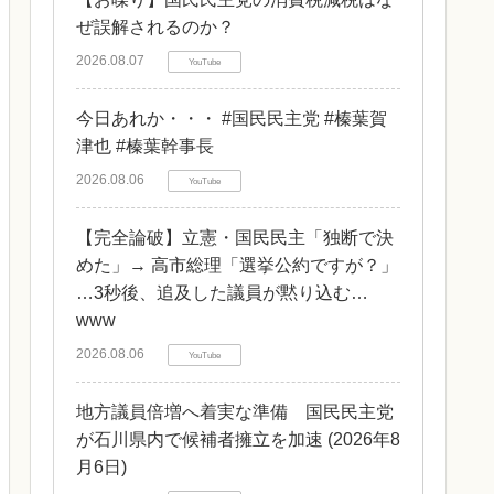
ぜ誤解されるのか？
2026.08.07
YouTube
今日あれか・・・ #国民民主党 #榛葉賀
津也 #榛葉幹事長
2026.08.06
YouTube
【完全論破】立憲・国民民主「独断で決
めた」→ 高市総理「選挙公約ですが？」
…3秒後、追及した議員が黙り込む…
www
2026.08.06
YouTube
地方議員倍増へ着実な準備 国民民主党
が石川県内で候補者擁立を加速 (2026年8
月6日)