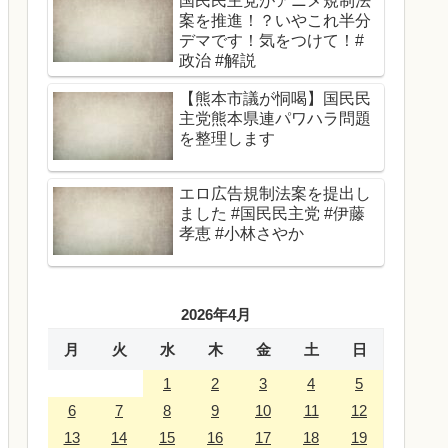
国民民主党がアニメ規制法
案を推進！？いやこれ半分
デマです！気をつけて！#
政治 #解説
【熊本市議が恫喝】国民民
主党熊本県連パワハラ問題
を整理します
エロ広告規制法案を提出し
ました #国民民主党 #伊藤
孝恵 #小林さやか
2026年4月
月
火
水
木
金
土
日
1
2
3
4
5
6
7
8
9
10
11
12
13
14
15
16
17
18
19