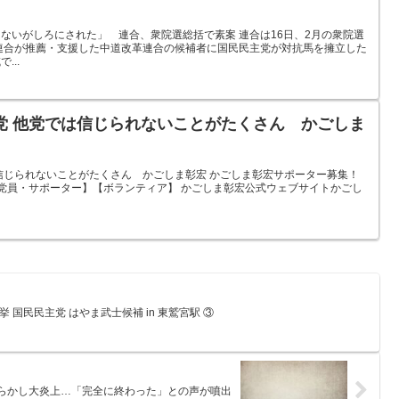
ないがしろにされた」 連合、衆院選総括で素案 連合は16日、2月の衆院選
連合が推薦・支援した中道改革連合の候補者に国民民主党が対抗馬を擁立した
...
主党 他党では信じられないことがたくさん かごしま
は信じられないことがたくさん かごしま彰宏 かごしま彰宏サポーター募集！
党員・サポーター】【ボランティア】 かごしま彰宏公式ウェブサイトかごし
 国民民主党 はやま武士候補 in 東鷲宮駅 ③
やらかし大炎上…「完全に終わった」との声が噴出