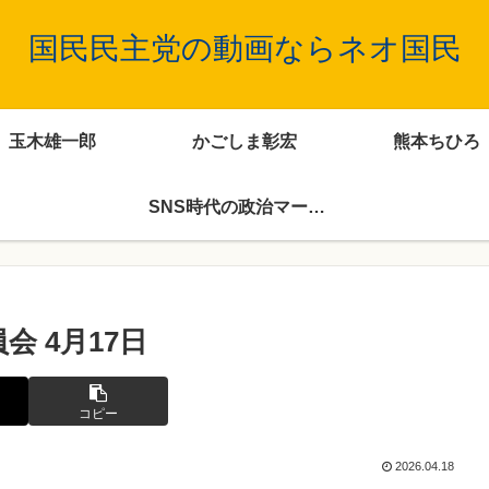
国民民主党の動画ならネオ国民
玉木雄一郎
かごしま彰宏
熊本ちひろ
SNS時代の政治マーケティング
会 4月17日
コピー
2026.04.18