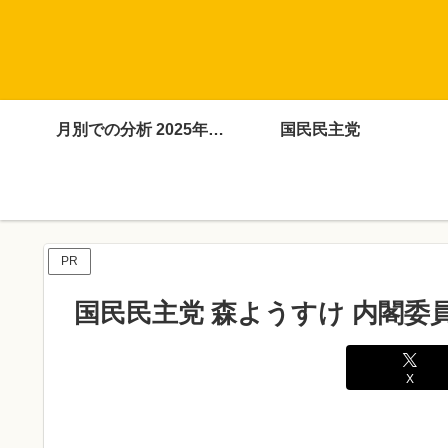
月別での分析 2025年4月～12月
国民民主党
PR
国民民主党 森ようすけ 内閣委員
X