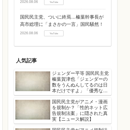
2026.08.06
YouTube
国民民主党、ついに終焉…榛葉幹事長が
高市総理に「まさかの一言」国民騒然！
2026.08.06
YouTube
人気記事
ジェンダー平等 国民民主党
榛葉賀津也「ジェンダーの
数をうんぬんしてるのは日
本だけですよ」「優秀な女
性、男性関係なくどんどん
国民民主党がアニメ・漫画
登用する」
を規制か？「性的ネット広
告規制法案」に隠された真
実【ニュース解説】