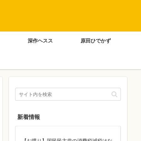
深作ヘスス
原田ひでかず
新着情報
【お喋り】国民民主党の消費税減税はな