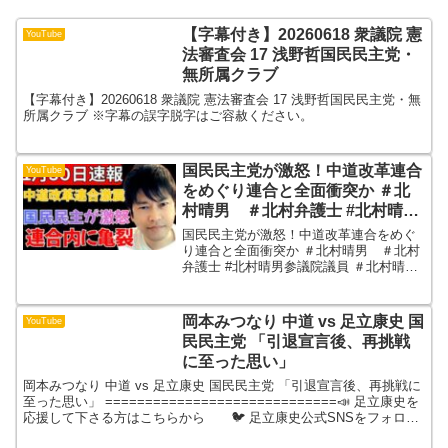
【字幕付き】20260618 衆議院 憲
YouTube
法審査会 17 浅野哲国民民主党・
無所属クラブ
【字幕付き】20260618 衆議院 憲法審査会 17 浅野哲国民民主党・無
所属クラブ ※字幕の誤字脱字はご容赦ください。
国民民主党が激怒！中道改革連合
YouTube
をめぐり連合と全面衝突か ＃北
村晴男 ＃北村弁護士 #北村晴男
参議院議員
国民民主党が激怒！中道改革連合をめぐ
り連合と全面衝突か ＃北村晴男 ＃北村
弁護士 #北村晴男参議院議員 ＃北村晴
男 ＃北村弁護士 #北村晴男参議院議
員 中道改革連合をめぐる問題で、国民
民主党が強い怒りを露わにしました。連
岡本みつなり 中道 vs 足立康史 国
YouTube
合との関係は一気に緊...
民民主党 「引退宣言後、再挑戦
に至った思い」
岡本みつなり 中道 vs 足立康史 国民民主党 「引退宣言後、再挑戦に
至った思い」 =============================📣 足立康史を
応援して下さる方はこちらから 🐦 足立康史公式SNSをフォロー
🤝 党員・サポーター...