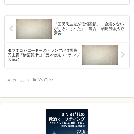
「国民民主党が信頼毀損」「協議をない
がしろにされた」 連合、衆院選総括で
素案
タフネゴシエーターのトランプ評 #国民
民主党 #榛葉賀津也 #茂木敏充 #トランプ
大統領
ホーム
YouTube