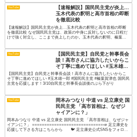
【速報解説】国民民主党が炎上…
YouTube
玉木代表の釈明と高市首相の即断
を徹底比較
【速報解説】国民民主党が炎上…玉木代表の釈明と高市首相の即断
を徹底比較 なぜ国民民主党は、政策の中身に反対しないのに日程だ
けで強く対立し、ここまで炎上したのか。玉木代表の釈明、榛葉幹
事長の16日採決要求、暫定予算の矛盾、霞が関の実務負担、そ...
【国民民主党】自民党と幹事長会
YouTube
談！高市さんに協力したいからこ
そ丁寧に進めてほしい #玉木雄一
郎 #国民民主党 #榛葉賀津也
【国民民主党】自民党と幹事長会談！高市さんに協力したいからこ
そ丁寧に進めてほしい #玉木雄一郎 #国民民主党 #榛葉賀津也 国民民
主党を応援します！3/10自民党と幹事長会談後のぶら下がり
岡本みつなり 中道 vs 足立康史 国
YouTube
民民主党 「高市首相は、なぜジ
ャイアンに？」
岡本みつなり 中道 vs 足立康史 国民民主党 「高市首相は、なぜジャ
イアンに？」 =============================📣 足立康史を
応援して下さる方はこちらから 🐦 足立康史公式SNSをフォロー
🤝 党員・サポーター...