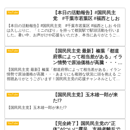
【本日の活動報告】#国民民主
YouTube
党 #千葉市若葉区 #福西としお
【本日の活動報告】#国民民主党 #千葉市若葉区 #福西としお 今日
は久しぶりに、「ミニのぼり」を持って都賀駅で駅頭活動を行いま
した。暑い中、お声がけや応援をいただき、本当にありがとうござ
いました。さらに、支援者の方からポカリスエットの差し入...
【国民民主党 最新】榛葉「都道
YouTube
府県によって相当差がある」イラ
ン情勢で原油価格が高騰・・・あ
まりにも複雑な状況に頭を抱える
【国民民主党 最新】榛葉「都道府県によって相当差がある」イラン
情勢で原油価格が高騰・・・あまりにも複雑な状況に頭を抱える ご
視聴ありがとうございます！国民民主党の応援チャンネルとして、
国民民主党の魅力や面白さを知っていただくお手伝いが出来た...
【国民民主党】玉木雄一郎が来
YouTube
た!?
【国民民主党】玉木雄一郎が来た!?
【完全終了】国民民主党の“正
YouTube
体”がついに露呈…支持者離反で