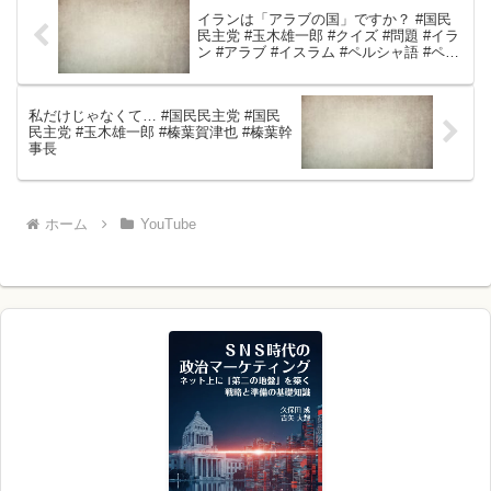
イランは「アラブの国」ですか？ #国民
民主党 #玉木雄一郎 #クイズ #問題 #イラ
ン #アラブ #イスラム #ペルシャ語 #ペル
シャ
私だけじゃなくて… #国民民主党 #国民
民主党 #玉木雄一郎 #榛葉賀津也 #榛葉幹
事長
ホーム
YouTube