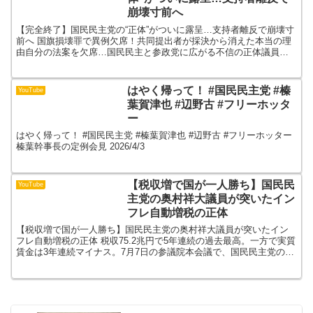
崩壊寸前へ
【完全終了】国民民主党の“正体”がついに露呈…支持者離反で崩壊寸
前へ 国旗損壊罪で異例欠席！共同提出者が採決から消えた本当の理
由自分の法案を欠席…国民民主と参政党に広がる不信の正体議員ボ
ーナス満額の日に国会空転…有権者が見た決定的矛盾高市政...
はやく帰って！ #国民民主党 #榛
YouTube
葉賀津也 #辺野古 #フリーホッタ
ー
はやく帰って！ #国民民主党 #榛葉賀津也 #辺野古 #フリーホッター
榛葉幹事長の定例会見 2026/4/3
【税収増で国が一人勝ち】国民民
YouTube
主党の奥村祥大議員が突いたイン
フレ自動増税の正体
【税収増で国が一人勝ち】国民民主党の奥村祥大議員が突いたイン
フレ自動増税の正体 税収75.2兆円で5年連続の過去最高。一方で実質
賃金は3年連続マイナス。7月7日の参議院本会議で、国民民主党の奥
村祥大議員が令和6年度決算に反対討論を行い、「国...