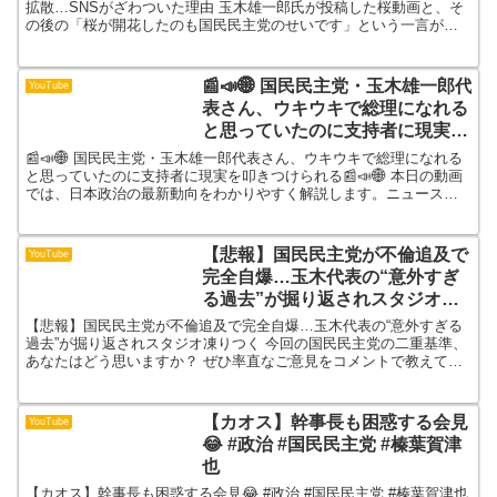
拡散…SNSがざわついた理由 玉木雄一郎氏が投稿した桜動画と、そ
の後の「桜が開花したのも国民民主党のせいです」という一言が、
なぜここまで大きな波紋を広げたのか。一見すると穏やかな地...
📰📣🌐 国民民主党・玉木雄一郎代
YouTube
表さん、ウキウキで総理になれる
と思っていたのに支持者に現実を
叩きつけられる📰📣🌐
📰📣🌐 国民民主党・玉木雄一郎代表さん、ウキウキで総理になれる
と思っていたのに支持者に現実を叩きつけられる📰📣🌐 本日の動画
では、日本政治の最新動向をわかりやすく解説します。ニュースの
背景、政策の目的、各政党や政治家の狙いを丁寧に分析し、視...
【悲報】国民民主党が不倫追及で
YouTube
完全自爆…玉木代表の“意外すぎ
る過去”が掘り返されスタジオ凍
りつく
【悲報】国民民主党が不倫追及で完全自爆…玉木代表の“意外すぎる
過去”が掘り返されスタジオ凍りつく 今回の国民民主党の二重基準、
あなたはどう思いますか？ ぜひ率直なご意見をコメントで教えてく
ださい。 このチャンネルでは、既存のメディアが絶対に...
【カオス】幹事長も困惑する会見
YouTube
😂 #政治 #国民民主党 #榛葉賀津
也
【カオス】幹事長も困惑する会見😂 #政治 #国民民主党 #榛葉賀津也