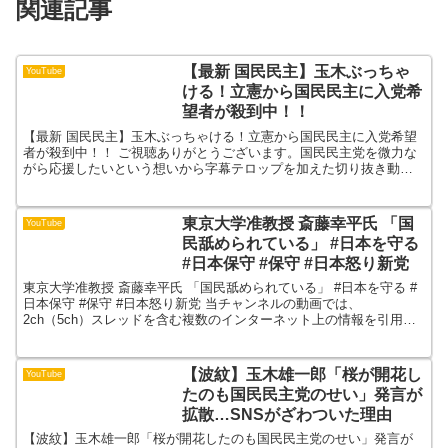
関連記事
【最新 国民民主】玉木ぶっちゃ
YouTube
ける！立憲から国民民主に入党希
望者が殺到中！！
【最新 国民民主】玉木ぶっちゃける！立憲から国民民主に入党希望
者が殺到中！！ ご視聴ありがとうございます。国民民主党を微力な
がら応援したいという想いから字幕テロップを加えた切り抜き動画
を投稿しています。同郷の榛葉幹事長推しです。チャンネル登...
東京大学准教授 斎藤幸平氏 「国
YouTube
民舐められている」 #日本を守る
#日本保守 #保守 #日本怒り新党
東京大学准教授 斎藤幸平氏 「国民舐められている」 #日本を守る #
日本保守 #保守 #日本怒り新党 当チャンネルの動画では、
2ch（5ch）スレッドを含む複数のインターネット上の情報を引用
し、エンタメ・考察・文化紹介の目的で再構成していま...
【波紋】玉木雄一郎「桜が開花し
YouTube
たのも国民民主党のせい」発言が
拡散…SNSがざわついた理由
【波紋】玉木雄一郎「桜が開花したのも国民民主党のせい」発言が