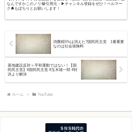
なんですかこのノリ😂引用元：▶チャンネル登録をぜひ！ベルマー
ク🔔もぽちりとお願いします！
消費税5%は消えた?国民民主党 1番重要
なのは社会保険料
基地建設反対＝平和運動ではない！【国
民民主党】#国民民主党 #玉木雄一郎 #対
決より解決
ホーム
YouTube