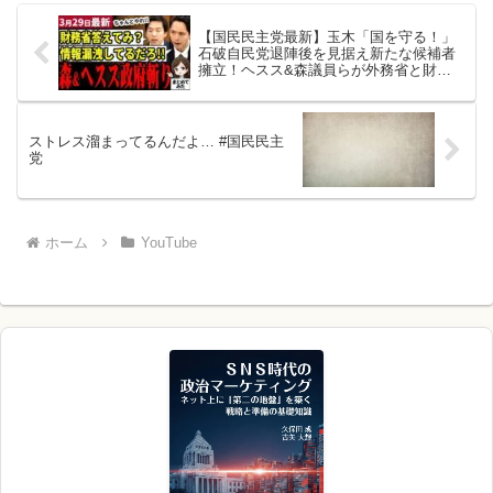
【国民民主党最新】玉木「国を守る！」
石破自民党退陣後を見据え新たな候補者
擁立！ヘスス&森議員らが外務省と財務
省をぶった斬り！情報漏洩と給付金の問
題を追及！【勝手に論評】
ストレス溜まってるんだよ… #国民民主
党
ホーム
YouTube