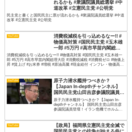
れるかも #衆議院議員総選挙 #中
道改革 #立憲民主党 #公明党
民主党と書くと国民民主に票が流れるかも #衆議院議員総選挙 #中道
改革 #立憲民主党 #公明党
消費税減税を引っ込めるなー!! #
YouTube
物価高対策 #国民民主党 #玉木雄
一郎 #5万円 #高市早苗内閣総理
大臣 #消費税減税 #消費税ゼロ #
消費税減税を引っ込めるなー!! #物価高対策 #国民民主党 #玉木雄一
物価上昇 #賃上げ #お米券 #増税
郎 #5万円 #高市早苗内閣総理大臣 #消費税減税 #消費税ゼロ #物価上
昇 #賃上げ #お米券 #増税 #原油高騰 #現金給付 インフレ・物価高で
#原油高騰 #現金給付
生活がきつい！！減税し...
原子力潜水艦持つべきか？
YouTube
【Japan In-depthチャンネル】
国民民主党山田吉彦参議院議員登
壇！イラン危機でホルムズ封鎖の
原子力潜水艦持つべきか？【Japan In-
衝撃！エネルギー危機は来るの
depthチャンネル】 国民民主党山田吉彦
参議院議員登壇！イラン危機でホルムズ
か！？
封鎖の衝撃！エネルギー危機は来るの
か！？
【政局】福岡県立憲民主党全滅で
YouTube
国民民主党との抗争が始まる件に