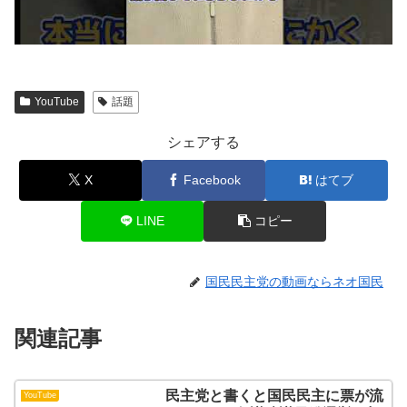
YouTube
話題
シェアする
X
Facebook
はてブ
LINE
コピー
国民民主党の動画ならネオ国民
関連記事
民主党と書くと国民民主に票が流
YouTube