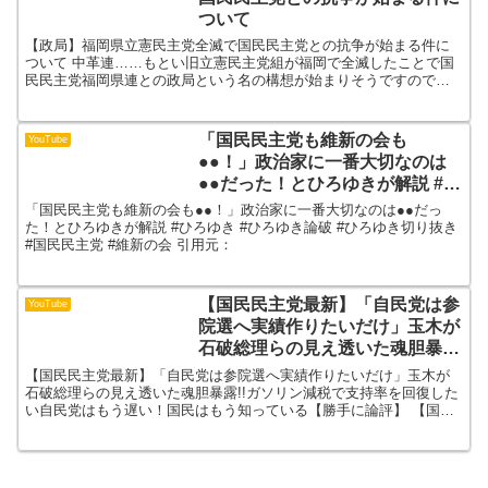
ついて
【政局】福岡県立憲民主党全滅で国民民主党との抗争が始まる件に
ついて 中革連……もとい旧立憲民主党組が福岡で全滅したことで国
民民主党福岡県連との政局という名の構想が始まりそうですので解
説します！#国民民主党 #玉木雄一郎 #中道改革連合 #中...
「国民民主党も維新の会も
YouTube
●●！」政治家に一番大切なのは
●●だった！とひろゆきが解説 #ひ
ろゆき #ひろゆき論破 #ひろゆき
「国民民主党も維新の会も●●！」政治家に一番大切なのは●●だっ
切り抜き #国民民主党 #維新の会
た！とひろゆきが解説 #ひろゆき #ひろゆき論破 #ひろゆき切り抜き
#国民民主党 #維新の会 引用元：
【国民民主党最新】「自民党は参
YouTube
院選へ実績作りたいだけ」玉木が
石破総理らの見え透いた魂胆暴
露!!ガソリン減税で支持率を回復
【国民民主党最新】「自民党は参院選へ実績作りたいだけ」玉木が
したい自民党はもう遅い！国民は
石破総理らの見え透いた魂胆暴露!!ガソリン減税で支持率を回復した
い自民党はもう遅い！国民はもう知っている【勝手に論評】 【国民
もう知っている【勝手に論評】
民主党最新】「自民党は参院選へ実績作りたいだけ」玉木が...