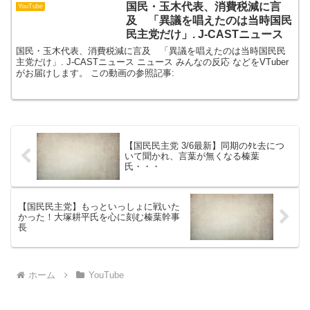
国民・玉木代表、消費税減に言
YouTube
及 「異議を唱えたのは当時国民
民主党だけ」. J-CASTニュース
国民・玉木代表、消費税減に言及 「異議を唱えたのは当時国民民
主党だけ」. J-CASTニュース ニュース みんなの反応 などをVTuber
がお届けします。 この動画の参照記事:
【国民民主党 3/6最新】同期のﾀﾋ去につ
いて聞かれ、言葉が無くなる榛葉
氏・・・
【国民民主党】もっといっしょに戦いた
かった！大塚耕平氏を心に刻む榛葉幹事
長
ホーム
YouTube