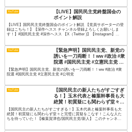
民民主党instag...
【LIVE】国民民主党終盤国会の
YouTube
ポイント解説
【LIVE】国民民主党終盤国会のポイント解説 【党員サポーターの登
録はこちら！】【深作ヘスス チャンネル登録よろしくお願いしま
す！】#国民民主党 #深作ヘスス 【X（Twitter )】【Instagram】
【facebook】【公式ホーム...
【緊急声明】国民民主党、新党の
YouTube
誘いを一刀両断！！ww #政治 #衆
院選 #国民民主党 #立憲民主党 #
公明党
【緊急声明】国民民主党、新党の誘いを一刀両断！！ww #政治 #衆
院選 #国民民主党 #立憲民主党 #公明党
【国民民主の新人たちがすごすぎ
YouTube
る！】玉木代表と榛葉幹事長も大
絶賛！初質疑にも関わらず堂々と
完璧に質疑をこなす！こんな人た
【国民民主の新人たちがすごすぎる！】玉木代表と榛葉幹事長も大
ちを待っていた！【榛葉賀津也/
絶賛！初質疑にも関わらず堂々と完璧に質疑をこなす！こんな人た
ちを待っていた！【榛葉賀津也/国民民主党/新人】 このチャンネル
国民民主党/新人】
では、政治に詳しくない方から最新の動向を知りたい方まで、...