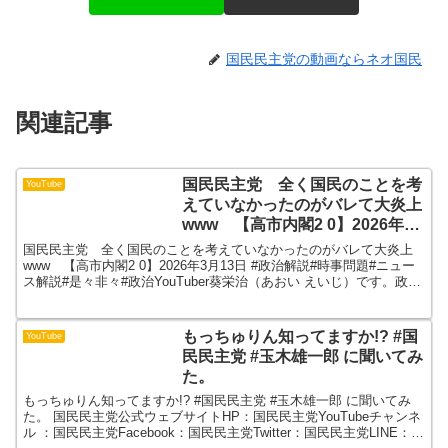
国民民主党の動画ならネオ国民
関連記事
国民民主党 全く国民のことを考
YouTube
えていなかったのがバレて大炎上
www 【高市内閣2 0】2026年3
月13日
国民民主党 全く国民のことを考えていなかったのがバレて大炎上
www 【高市内閣2 0】2026年3月13日 #政治解説#時事問題#ニュー
ス解説#是々非々#政治YouTuber葵栄治（あおい えいじ）です。政治
や時事問題について、わかりやすく...
もっちゅりん知ってますか!? #国
YouTube
民民主党 #玉木雄一郎 に聞いてみ
た。
もっちゅりん知ってますか!? #国民民主党 #玉木雄一郎 に聞いてみ
た。 国民民主党公式ウェブサイトHP：国民民主党YouTubeチャンネ
ル ：国民民主党Facebook：国民民主党Twitter：国民民主党LINE：国