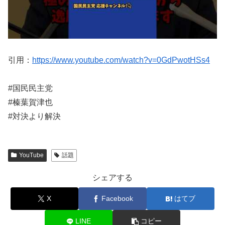
引用：
https://www.youtube.com/watch?v=0GdPwotHSs4
#国民民主党
#榛葉賀津也
#対決より解決
YouTube
話題
シェアする
X
Facebook
はてブ
LINE
コピー