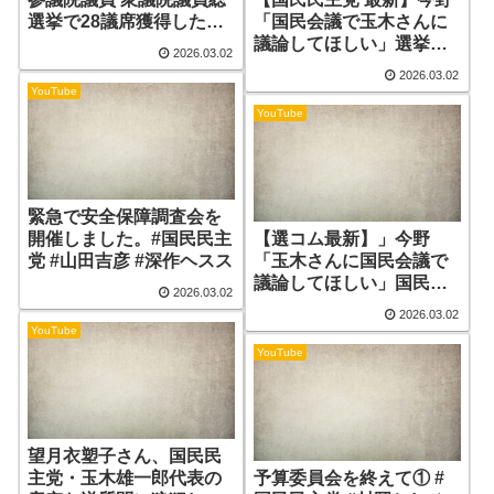
選挙で28議席獲得した結
「国民会議で玉木さんに
果を踏まえ衆参一体とな
議論してほしい」選挙で
2026.03.02
って手取りを増やす政策
勝ち続ける秘訣と国民会
2026.03.02
実現へ
議について問われ、気付
YouTube
けば民主主義崩壊の話
YouTube
に・・・／ReHacQで大
絶賛だった川上りゅうせ
い氏の話も！
緊急で安全保障調査会を
開催しました。#国民民主
【選コム最新】」今野
党 #山田吉彦 #深作ヘスス
「玉木さんに国民会議で
議論してほしい」国民民
2026.03.02
主党 玉木代表に選挙の強
2026.03.02
さや、注目の国民会議へ
YouTube
の参加を問う！また、
YouTube
ReHacQで共演者が大絶
賛だった注目の新人にも
触れる!
望月衣塑子さん、国民民
主党・玉木雄一郎代表の
予算委員会を終えて① #