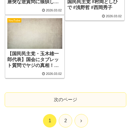
唐突な逆質問に狼狽して
国民民主党 #村岡としひ
完全論破されてしまう
で #浅野哲 #西岡秀子
2026.03.02
w【記者会見 自民党 高市
2026.03.02
早苗 小野田紀美 小泉進次
YouTube
郎 横田一 東京新聞】
【国民民主党・玉木雄一
郎代表】国会にタブレッ
ト質問でヤジの真相！誰
も語らない財務省の洗脳
2026.03.02
と自民党が隠し続ける日
本経済崩壊の秘密
次のページ
次
1
2