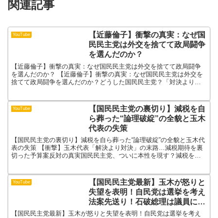
関連記事
【近藤倫子】衝撃の真実：なぜ国
YouTube
民民主党は外交を捨てて政局闘争
を選んだのか？
【近藤倫子】衝撃の真実：なぜ国民民主党は外交を捨てて政局闘争
を選んだのか？ 【近藤倫子】衝撃の真実：なぜ国民民主党は外交を
捨てて政局闘争を選んだのか？どうした国民民主党？「対決より解
決」を掲げていたはずが、なぜ国益に直結する重要な外交よりも...
【国民民主党の裏切り】減税を自
YouTube
ら葬った“論理破綻”の全貌と玉木
代表の失策
【国民民主党の裏切り】減税を自ら葬った“論理破綻”の全貌と玉木代
表の失策 【衝撃】玉木代表「解決より対決」の末路…減税期待を裏
切った予算案反対の真実国民民主党、ついに本性を現す？減税を盾
に国民を捨てる“政局優先”の実態【炎上覚悟】なぜ国民民...
【国民民主党最新】玉木が怒りと
YouTube
失望を表明！自民党は選挙を考え
法案先送り！石破総理は議員に商
品券配って囲い込み！？自己利益
【国民民主党最新】玉木が怒りと失望を表明！自民党は選挙を考え