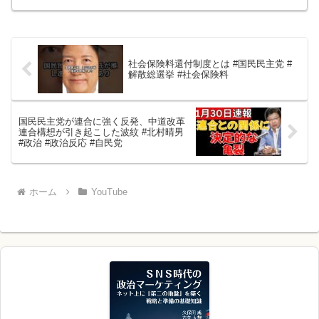
社会保険料還付制度とは #国民民主党 #
解散総選挙 #社会保険料
国民民主党が連合に強く反発、中道改革
連合構想が引き起こした波紋 #北村晴男
#政治 #政治反応 #自民党
ホーム
YouTube