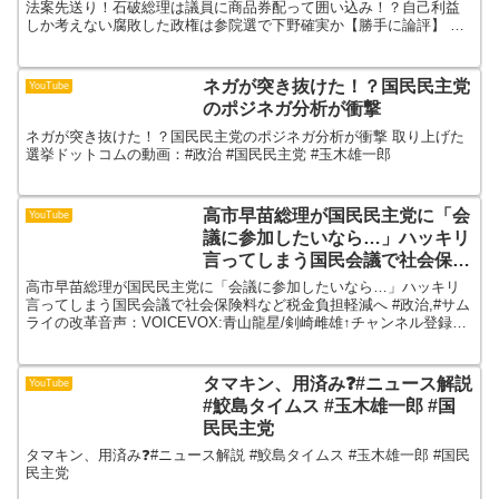
しか考えない腐敗した政権は参院
法案先送り！石破総理は議員に商品券配って囲い込み！？自己利益
しか考えない腐敗した政権は参院選で下野確実か【勝手に論評】 日
選で下野確実か【勝手に論評】
本および世界の最新ニュースや政治・経済・社会問題について、...
ネガが突き抜けた！？国民民主党
YouTube
のポジネガ分析が衝撃
ネガが突き抜けた！？国民民主党のポジネガ分析が衝撃 取り上げた
選挙ドットコムの動画：#政治 #国民民主党 #玉木雄一郎
高市早苗総理が国民民主党に「会
YouTube
議に参加したいなら…」ハッキリ
言ってしまう国民会議で社会保険
料など税金負担軽減へ
高市早苗総理が国民民主党に「会議に参加したいなら…」ハッキリ
言ってしまう国民会議で社会保険料など税金負担軽減へ #政治,#サム
ライの改革音声：VOICEVOX:青山龍星/剣崎雌雄↑チャンネル登録は
こちらから！引用元：衆院予算委※動画の再生速...
タマキン、用済み❓#ニュース解説
YouTube
#鮫島タイムス #玉木雄一郎 #国
民民主党
タマキン、用済み❓#ニュース解説 #鮫島タイムス #玉木雄一郎 #国民
民主党