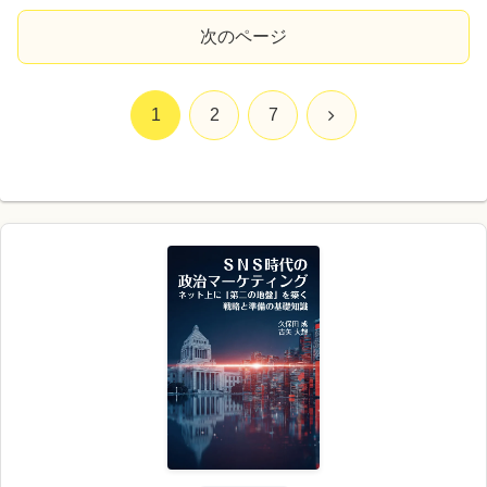
年少扶養控除復活
次のページ
次
1
2
7
へ