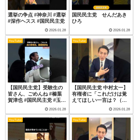
選挙の争点 #神奈川 #選挙
国民民主党 せんだあき
#深作ヘスス #国民民主党
ひろ
2026.01.28
2026.01.28
YouTube
YouTube
【国民民主党】受験生の
【国民民主党 中村太一】
皆さん、ごめんね #榛葉
有権者に「これだけは覚
賀津也 #国民民主党 #玉木
えてほしい一言は？（イ
雄一郎
ンタビュー動画）
2026.01.28
2026.01.28
YouTube
YouTube