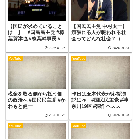
【国民が求めていること
【国民民主党 中村太一】
は…】 #国民民主党 #榛
頑張れる人が報われる社
葉賀津也 #榛葉幹事長 #玉
会ってどんな社会？（イ
木雄一郎
ンタビュー動画）
2026.01.28
2026.01.28
YouTube
YouTube
税金を取る側から払う側
昨日は玉木代表が応援演
の政治へ #国民民主党 #か
説に📣 #国民民主党 #神
わもと健一
奈川19区 #深作ヘスス
2026.01.28
2026.01.28
YouTube
YouTube