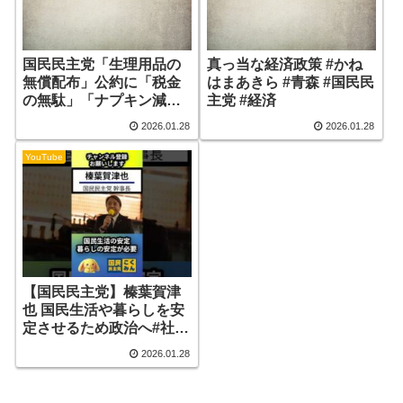
国民民主党「生理用品の
真っ当な経済政策 #かね
無償配布」公約に「税金
はまあきら #青森 #国民民
の無駄」「ナプキン減税
主党 #経済
でいい」と批判殺到
2026.01.28
2026.01.28
YouTube
【国民民主党】榛葉賀津
也 国民生活や暮らしを安
定させるため政治へ#社会
保険料軽減 #基礎控除の
2026.01.28
所得制限撤廃 #消費税減
税 #インボイス廃止 #電気
代値下げ #教育予算増加 #