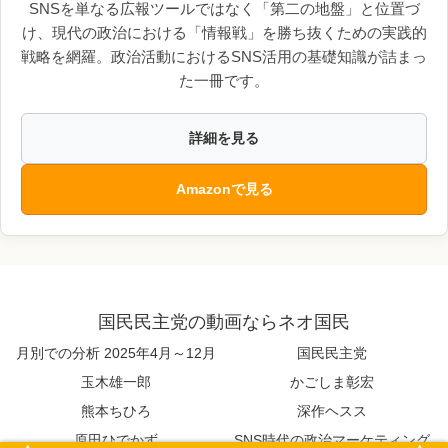
SNSを単なる広報ツールではなく「第二の地盤」と位置づ
け、現代の政治における「情報戦」を勝ち抜くための実践的
戦略を網羅。政治活動におけるSNS活用の基礎知識が詰まっ
た一冊です。
詳細を見る
Amazonで見る
国民民主党の動画ならネオ国民
月別での分析 2025年4月～12月
国民民主党
玉木雄一郎
かごしま彰宏
熊本ちひろ
深作ヘスス
原田ひでかず
SNS時代の政治マーケティング