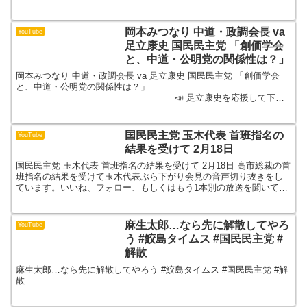
すから、その取り過ぎた税金を国民に返す。...
岡本みつなり 中道・政調会長 va
YouTube
足立康史 国民民主党 「創価学会
と、中道・公明党の関係性は？」
岡本みつなり 中道・政調会長 va 足立康史 国民民主党 「創価学会
と、中道・公明党の関係性は？」
=============================📣 足立康史を応援して下さ
る方はこちらから 🐦 足立康史公式SNSをフォロー🤝 ...
国民民主党 玉木代表 首班指名の
YouTube
結果を受けて 2月18日
国民民主党 玉木代表 首班指名の結果を受けて 2月18日 高市総裁の首
班指名の結果を受けて玉木代表ぶら下がり会見の音声切り抜きをし
ています。いいね、フォロー、もしくはもう1本別の放送を聞いて貰
えると嬉しいです。#国民民主党#国民民主党会見#...
麻生太郎…なら先に解散してやろ
YouTube
う #鮫島タイムス #国民民主党 #
解散
麻生太郎…なら先に解散してやろう #鮫島タイムス #国民民主党 #解
散