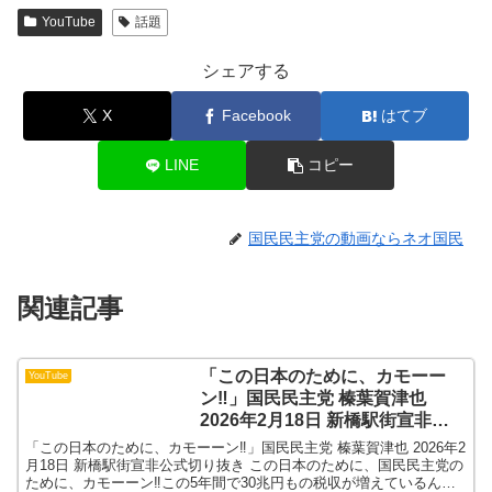
YouTube
話題
シェアする
X
Facebook
はてブ
LINE
コピー
国民民主党の動画ならネオ国民
関連記事
「この日本のために、カモーー
YouTube
ン‼」国民民主党 榛葉賀津也
2026年2月18日 新橋駅街宣非公
式切り抜き
「この日本のために、カモーーン‼」国民民主党 榛葉賀津也 2026年2
月18日 新橋駅街宣非公式切り抜き この日本のために、国民民主党の
ために、カモーーン‼この5年間で30兆円もの税収が増えているんで