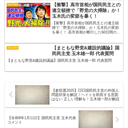
【衝撃】高市首相が国民民主との
YouTube
連立頓挫で「野党の大掃除」か！
玉木氏の変節を暴く！
【衝撃】高市首相が国民民主との連立頓
挫で「野党の大掃除」か！玉木氏の変節
を暴く！ 高市首相が断行した60日間の会
期延長。その裏に隠された、疑惑追及に
明け暮れる野党を駆逐する「大掃除」の
全貌を徹底解説します。国民民主党との
【まともな野党&建設的議論】国
YouTube
連立がなぜ頓挫するの...
民民主党 玉木雄一郎 代表質問
【まともな野党&建設的議論】国民民主党 玉木雄一郎 代表質問
【参院選2025】💥💥国民民主党の外国人
問題対策を解説！ヘイトを助長する意図
はない 正しい理解を！玉木雄一郎が解説
【令和8年1月11日】国民民主党 玉木代表
コメント