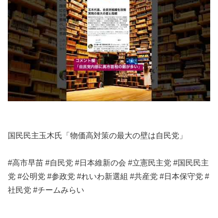
国民民主玉木氏「物価高対策の最大の壁は自民党」
#高市早苗 #自民党 #日本維新の会 #立憲民主党 #国民民主
党 #公明党 #参政党 #れいわ新選組 #共産党 #日本保守党 #