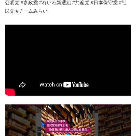
公明党 #参政党 #れいわ新選組 #共産党 #日本保守党 #社
民党 #チームみらい