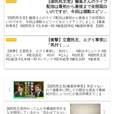
【国民民主党】榛葉さんのライブ
YouTube
配信は最初から最後まで全部面白
いのですが、今回は感動エピソー
ドをピックアップしました【榛葉
【国民民主党】榛葉さんのライブ配信は最初から最後まで全部面白
幹事長】 #国民民主 #玉木雄一郎
いのですが、今回は感動エピソードをピックアップしました【榛葉
幹事長】 #国民民主 #玉木雄一郎 #榛葉賀津也 #榛葉幹事長 【国民民
#榛葉賀津也 #榛葉幹事長
主党】榛葉さんのライブ配信は最初から最後まで全部...
【衝撃】立憲民主、エグイ事実に
YouTube
「気付く…」
【衝撃】立憲民主、エグイ事実に「気付く...」 #政治 #ニュース #政
治ニュース #政治反応 #2ch #なんj #自民党 #国民民主党
#石破茂 #玉木雄一郎 #トランプ #高市総理 #麻生太郎 #参政党 #
神谷宗幣#玉木 ...
【国民民主党⧸榛葉幹事長】米足りない
の？備蓄米に関しての懸念を国会で農林
副大臣にぶつけたが進次郎構文でごまか
す副大臣に鋭く追及【国会中継切り抜
き】 #国民民主党 #榛葉幹事長 #榛葉賀津
也
国民民主党何やってんだ💢審議拒否する
な💢期待しているから「言わせてもらい