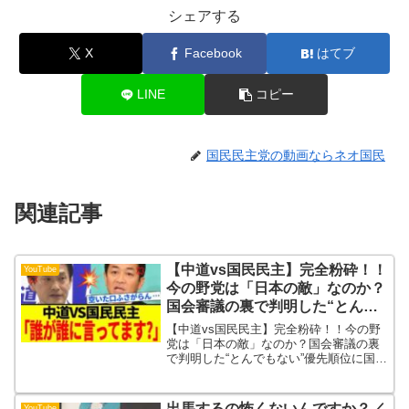
シェアする
X
Facebook
はてブ
LINE
コピー
国民民主党の動画ならネオ国民
関連記事
【中道vs国民民主】完全粉砕！！
YouTube
今の野党は「日本の敵」なのか？
国会審議の裏で判明した“とんで
もない”優先順位に国民騒然【解
【中道vs国民民主】完全粉砕！！今の野
説・見解】
党は「日本の敵」なのか？国会審議の裏
で判明した“とんでもない”優先順位に国民
騒然【解説・見解】 今回の動画では、国
会審議の優先順位と野党の存在意義とい
う闇について、フクロウ教授が独自に整
出馬するの怖くないんですか？／
YouTube