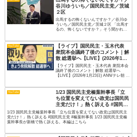
理・解説しました...
谷川ゆういち／国民民主党／茨城
２区
出馬するの怖くないんですか？／谷川ゆ
ういち／国民民主党／茨城２区 「出馬す
るの、怖くないですか？」そう聞かれる
ことがあります。正直に言います。とて
も怖いです。政治の世界なんて、これま
で全く知りませんでした。分からないこ
【ライブ】国民民主・玉木代表
YouTube
とだらけで、不安がない...
衆院本会議終了後のコメント｜解
散 総選挙へ【LIVE】(2026年1月
23日) ANN/テレ朝
【ライブ】国民民主・玉木代表 衆院本会
議終了後のコメント｜解散 総選挙へ
【LIVE】(2026年1月23日) ANN/テレ朝 衆
議院本会議終了後に国民民主党・玉木雄
一郎代表が記者団らの取材に応じる予定
です。その様子をライブで配信します。
1/23 国民民主党榛葉幹事長「立
YouTube
▼衆...
ち位置を変えてない政党は国民民
主党だけ！」熱く訴える #国民民
主党 #榛葉幹事長
1/23 国民民主党榛葉幹事長「立ち位置を変えてない政党は国民民主
党だけ！」熱く訴える #国民民主党 #榛葉幹事長 1/23 国民民主党榛
葉幹事長が新橋で熱く訴える。本編はこちら