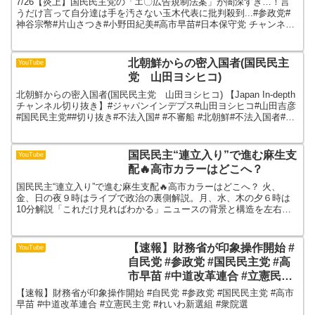
7/26【炎上】国民民主党の「エ〇広告規制法案」が闇深すぎ…！言
神谷宗幣#片山さつき#小野田紀美
うだけ言って自分達は手を汚さない玉木代表に批判殺到...#参政党#
神谷宗幣#片山さつき#小野田紀美#高市早苗#日本保守党 チャンネル
#高市早苗#日本保守党
としての見解国民民主党が提出した、通称「エロ...
北朝鮮からの密入国者(国民民主
YouTube
党 山田ヨシヒコ)
北朝鮮からの密入国者(国民民主党 山田ヨシヒコ) 【Japan In-depth
チャンネル切り抜き】#ジャパンインデプス#山田ヨシヒコ#山田吉彦
#国民民主党##切り抜き#不法入国# #不審船 #北朝鮮#不法入国者#難
民
国民民主“連立入り”で進む麻生支
YouTube
配🔥高市カラーはどこへ？
国民民主“連立入り”で進む麻生支配🔥高市カラーはどこへ？ 火、
金、日の夜９時はライブで政治の裏側解説。月、水、木の夕６時は
10分解説「これだけ見ればわかる」ニュースの背景と構造を左右に
偏らず客観的に読み解く。新聞協会賞を受賞した元朝日新聞政...
【速報】財務省が印象操作開始 #
YouTube
自民党 #参政党 #国民民主党 #高
市早苗 #中道改革連合 #立憲民主
党 #れいわ新選組 #衆院選
【速報】財務省が印象操作開始 #自民党 #参政党 #国民民主党 #高市
早苗 #中道改革連合 #立憲民主党 #れいわ新選組 #衆院選