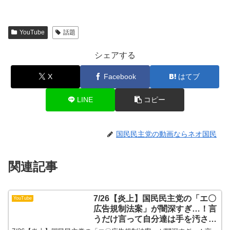
YouTube
話題
シェアする
X
Facebook
はてブ
LINE
コピー
国民民主党の動画ならネオ国民
関連記事
7/26【炎上】国民民主党の「エ〇
YouTube
広告規制法案」が闇深すぎ…！言
うだけ言って自分達は手を汚さな
い玉木代表に批判殺到…#参政党#