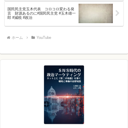
国民民主党玉木代表 コロコロ変わる発
言 財源あるのに#国民民主党 #玉木雄一
郎 #減税 #政治
ホーム
YouTube