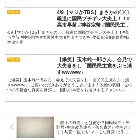
4/9【マジかTBS】まさかの〇〇
YouTube
報道に国民ブチギレ大炎上！！#
高市早苗 #神谷宗幣 #国民民主党
#片山さつき#小野田紀美#参政党
4/9【マジかTBS】まさかの〇〇報道に国民ブチギレ大炎上！！#高
#日本保守党
市早苗 #神谷宗幣 #国民民主党 #片山さつき#小野田紀美#参政党#日
本保守党
【爆笑】玉木雄一郎さん、会見で
YouTube
大失言をし「国民民主党をぶっ潰
すwwwww」
【爆笑】玉木雄一郎さん、会見で大失言をし「国民民主党をぶっ潰
すwwwww」 ご覧いただきありがとうございます！政治の裏側、世の
中の不都合な真実を暴露し、国民の本音をお届けするチャンネルで
す。「こんなこと、知らなかった...」と驚くような情報...
「陛下の野党」とは何か？国民民主・浅
野哲×中道改革連合・落合貴之が党を超え
て｜与党一強でも"マトモな野党"は作れ
るか【倉山満】