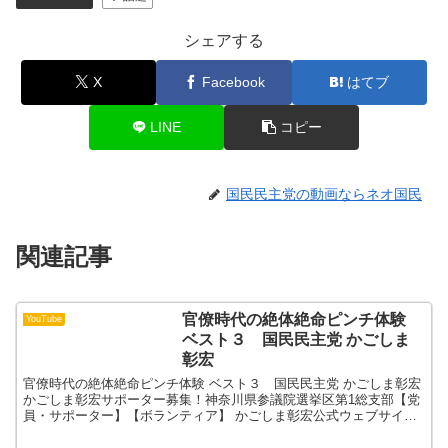
シェアする
X
Facebook
はてブ
LINE
コピー
国民民主党の動画ならネオ国民
関連記事
官僚時代の絶体絶命ピンチ体験
YouTube
ベスト３ 国民民主党 かごしま
彰宏
官僚時代の絶体絶命ピンチ体験 ベスト３ 国民民主党 かごしま彰宏
かごしま彰宏サポーター募集！神奈川県参議院選挙区第1総支部【党
員・サポーター】【ボランティア】 かごしま彰宏公式ウェブサイト
かごしま彰宏SNS【X】 【Instagram】 ...