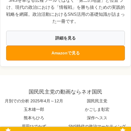
SNSを単なる広報ツールではなく「第二の地盤」と位置づ
け、現代の政治における「情報戦」を勝ち抜くための実践的
戦略を網羅。政治活動におけるSNS活用の基礎知識が詰まっ
た一冊です。
詳細を見る
Amazonで見る
国民民主党の動画ならネオ国民
月別での分析 2025年4月～12月
国民民主党
玉木雄一郎
かごしま彰宏
熊本ちひろ
深作ヘスス
原田ひでかず
SNS時代の政治マーケティング