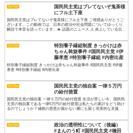
国民民主党はブレてないぞ鬼茶様
YouTube
にフル土下座
国民民主党はブレてないぞ鬼茶様にフル土下座 ご視聴ありがとうご
ざいます。この動画では、日本の政治や社会問題についてゆっくり
解説で本音を語っています。🔥 話題のニュース ⚠️ 炎上している出来
事 💬 世間のリアルな声 正直どう思いますか？ぜひ...
特別養子縁組制度 きっかけは赤
YouTube
ちゃん斡旋事件 #国民民主党 #伊
藤孝恵 #特別養子縁組 #内密出産
特別養子縁組制度 きっかけは赤ちゃん斡旋事件 #国民民主党 #伊藤
孝恵 #特別養子縁組 #内密出産
国民民主党の独自案 一律５万円
YouTube
の給付措置
国民民主党の独自案 一律５万円の給付措置 生活が苦しい今、国民民
主党の独自案である一律5万円の給付措置は私たちの家計をどう助け
るのでしょうか？減税の恩恵が届かない層にも届く現実的な支援策
とは。#国民民主党 #一律給付金 #家計支援 #政治経...
政治の透明性について（後編）
YouTube
#まんのう町 #国民民主党 #橋田