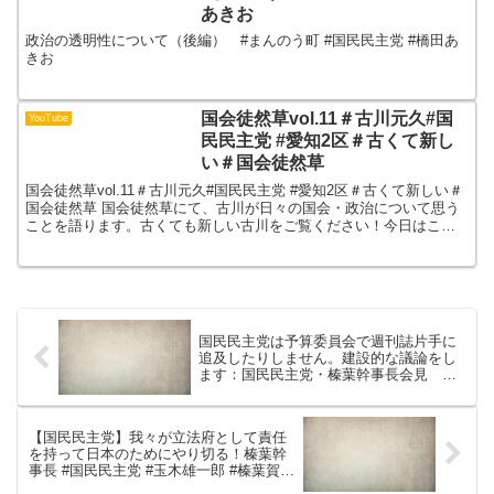
あきお
政治の透明性について（後編） #まんのう町 #国民民主党 #橋田あ
きお
国会徒然草vol.11＃古川元久#国
YouTube
民民主党 #愛知2区＃古くて新し
い＃国会徒然草
国会徒然草vol.11＃古川元久#国民民主党 #愛知2区＃古くて新しい＃
国会徒然草 国会徒然草にて、古川が日々の国会・政治について思う
ことを語ります。古くても新しい古川をご覧ください！今日はこれ
を徹底解説していきたいと思います！古川元久です...
国民民主党は予算委員会で週刊誌片手に
追及したりしません。建設的な議論をし
ます：国民民主党・榛葉幹事長会見
2026年7月3日
【国民民主党】我々が立法府として責任
を持って日本のためにやり切る！榛葉幹
事長 #国民民主党 #玉木雄一郎 #榛葉賀津
也