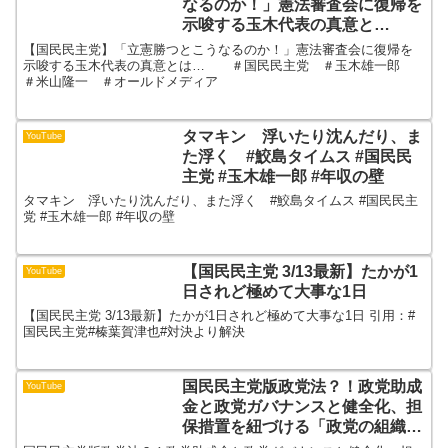
なるのか！」憲法審査会に復帰を
示唆する玉木代表の真意と
は… ＃国民民主党 ＃玉木雄
【国民民主党】「立憲勝つとこうなるのか！」憲法審査会に復帰を
一郎 ＃米山隆一 ＃オールドメ
示唆する玉木代表の真意とは… ＃国民民主党 ＃玉木雄一郎
＃米山隆一 ＃オールドメディア
ディア
タマキン 浮いたり沈んだり、ま
YouTube
た浮く #鮫島タイムス #国民民
主党 #玉木雄一郎 #年収の壁
タマキン 浮いたり沈んだり、また浮く #鮫島タイムス #国民民主
党 #玉木雄一郎 #年収の壁
【国民民主党 3/13最新】たかが1
YouTube
日されど極めて大事な1日
【国民民主党 3/13最新】たかが1日されど極めて大事な1日 引用：#
国民民主党#榛葉賀津也#対決より解決
国民民主党版政党法？！政党助成
YouTube
金と政党ガバナンスと健全化、担
保措置を紐づける「政党の組織及
び管理運営の透明性及び公正性の