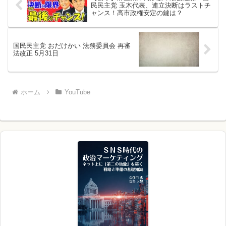
民民主党 玉木代表、連立決断はラストチ
ャンス！高市政権安定の鍵は？
国民民主党 おだけかい 法務委員会 再審
法改正 5月31日
ホーム
YouTube