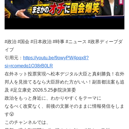
#政治 #国会 #日本政治 #時事 #ニュース #政界ディープダ
イブ
引用元：
https://youtu.be/9owyPW4pqx8?
si=rcomedq1O38rB0LR
在外ネット投票実現へ松本デジタル大臣と真剣勝負！在外
邦人を見捨てるなら大臣辞めた方がいい！副首都法案も追
及 #足立康史 2026.5.25参院決算委
政治をもっと身近に、わかりやすくをテーマに
なるべく改変なく、前後の文脈そのままに情報発信をしま
す😤
このチャンネルでは、