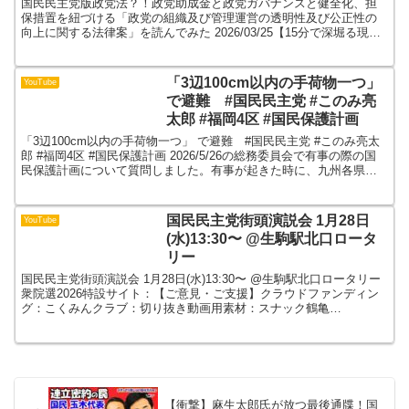
国民民主党版政党法？！政党助成金と政党ガバナンスと健全化、担
向上に関する法律案」を読んでみ
保措置を紐づける「政党の組織及び管理運営の透明性及び公正性の
向上に関する法律案」を読んでみた 2026/03/25【15分で深堀る現代
た 2026/03/25【15分で深堀る現
政治】 ※メンバーシップ行けない人はここから！...
代政治】
「3辺100cm以内の手荷物一つ」
YouTube
で避難 #国民民主党 #このみ亮
太郎 #福岡4区 #国民保護計画
「3辺100cm以内の手荷物一つ」 で避難 #国民民主党 #このみ亮太
郎 #福岡4区 #国民保護計画 2026/5/26の総務委員会で有事の際の国
民保護計画について質問しました。有事が起きた時に、九州各県で
沖縄の離島からの避難住民の受けいれ...
国民民主党街頭演説会 1月28日
YouTube
(水)13:30〜 @生駒駅北口ロータ
リー
国民民主党街頭演説会 1月28日(水)13:30〜 @生駒駅北口ロータリー
衆院選2026特設サイト：【ご意見・ご支援】クラウドファンディン
グ：こくみんクラブ：切り抜き動画用素材：スナック鶴亀
（@turukame8）さん作「切り抜き動画作り...
【衝撃】麻生太郎氏が放つ最後通牒！国