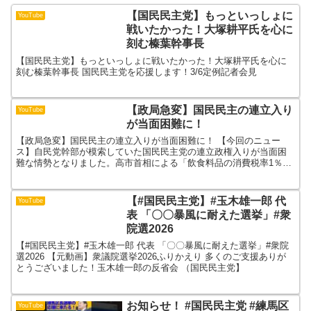
【国民民主党】もっといっしょに
YouTube
戦いたかった！大塚耕平氏を心に
刻む榛葉幹事長
【国民民主党】もっといっしょに戦いたかった！大塚耕平氏を心に
刻む榛葉幹事長 国民民主党を応援します！3/6定例記者会見
【政局急変】国民民主の連立入り
YouTube
が当面困難に！
【政局急変】国民民主の連立入りが当面困難に！ 【今回のニュー
ス】自民党幹部が模索していた国民民主党の連立政権入りが当面困
難な情勢となりました。高市首相による「飲食料品の消費税率1％引
き下げ指示」に対し、給付や手取り増を主張する国民民主・玉木...
【#国民民主党】#玉木雄一郎 代
YouTube
表 「〇〇暴風に耐えた選挙」#衆
院選2026
【#国民民主党】#玉木雄一郎 代表 「〇〇暴風に耐えた選挙」#衆院
選2026 【元動画】衆議院選挙2026ふりかえり 多くのご支援ありが
とうございました！玉木雄一郎の反省会 （国民民主党】
お知らせ！ #国民民主党 #練馬区
YouTube