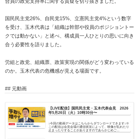
合員の政党支持率に関する質疑を切り抜きました。
国民民主党26%、自民党15%、立憲民主党4%という数字
を受け、玉木代表は「組織は幹部や役員のポジショントー
クでは動かない」と述べ、構成員一人ひとりの思いに向き
合う必要性を語りました。
労組と政党、組織票、政策実現の関係がどう変わっている
のか。玉木代表の危機感が見える場面です。
## 元動画
【LIVE配信】国民民主党・玉木代表会見 2026
年5月26日（火）10時30分〜
↓今回の動画データはこちらからダウンロードできます↓※
この配信は会見会場の通信状況によって、映像が乱れたり
止まったりすることがありますのであらかじめご...