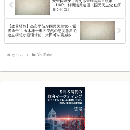
安全保障から考える未確認異常現象
（UAP）解明議員連盟〔国民民主党 山田
ヨシヒコ〕
【政界騒然】高市早苗が国民民主党へ“最
後通告”！玉木雄一郎の突然の態度急変で
連立構想が崩壊寸前…永田町を震撼させ
る極秘交渉の全内幕！
ホーム
YouTube