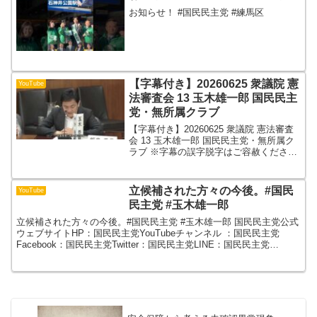
お知らせ！ #国民民主党 #練馬区
【字幕付き】20260625 衆議院 憲
YouTube
法審査会 13 玉木雄一郎 国民民主
党・無所属クラブ
【字幕付き】20260625 衆議院 憲法審査
会 13 玉木雄一郎 国民民主党・無所属ク
ラブ ※字幕の誤字脱字はご容赦くださ
い。
立候補された方々の今後。#国民
YouTube
民主党 #玉木雄一郎
立候補された方々の今後。#国民民主党 #玉木雄一郎 国民民主党公式
ウェブサイトHP：国民民主党YouTubeチャンネル ：国民民主党
Facebook：国民民主党Twitter：国民民主党LINE：国民民主党
instagram：