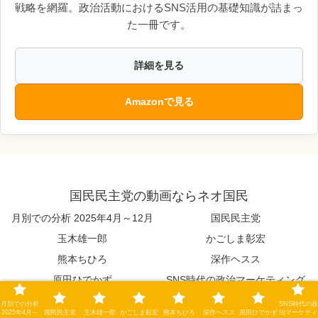
戦略を網羅。政治活動におけるSNS活用の基礎知識が詰まっ
た一冊です。
詳細を見る
Amazonで見る
国民民主党の動画ならネオ国民
月別での分析 2025年4月～12月
国民民主党
玉木雄一郎
かごしま彰宏
熊本ちひろ
深作ヘスス
原田ひでかず
SNS時代の政治マーケティング
© 2025 国民民主党の動画ならネオ国民.
月別での分析
SNS時代の政
2025年4月～
国民民主党
玉木雄一郎
かごしま彰宏
熊本ちひろ
深作ヘスス
原田ひでかず
治マーケティ