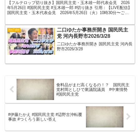
木雄一郎 #切り抜き
【フルテロップ切り抜き】国民民主党・玉木雄一郎代表会見 2026
年5月26日 #国民民主党 #玉木雄一郎 #切り抜き 引用：【LIVE配信】
国民民主党・玉木代表会見 2026年5月26日（火）10時30分〜ご視
聴ありがとうございます。玉木雄...
二口ゆたか事務所開き 国民民主
YouTube
党 河内長野市2026/3/28
二口ゆたか事務所開き 国民民主党 河内長
野市2026/3/28
食料品がまだ高くなるの！？ 国民民主
党村岡としひで衆議院議員 #中東情勢
#国民民主党
#伊藤たかえ #国民民主党 #辺野古沖転覆
事故 #つくろう新しい答え