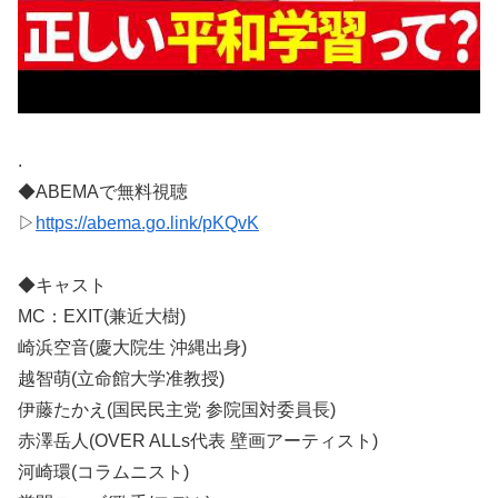
.
◆ABEMAで無料視聴
▷
https://abema.go.link/pKQvK
◆キャスト
MC：EXIT(兼近大樹)
崎浜空音(慶大院生 沖縄出身)
越智萌(立命館大学准教授)
伊藤たかえ(国民民主党 参院国対委員長)
赤澤岳人(OVER ALLs代表 壁画アーティスト)
河崎環(コラムニスト)