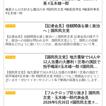
長 #玉木雄一郎
榛葉さんが大好きな魔法の水 #国民民主党 #榛葉賀津也 #榛葉幹事長
#玉木雄一郎
【記者会見】信頼関係を築く政治
YouTube
へ｜国民民主党
【記者会見】信頼関係を築く政治へ｜国民民主党 記者会見の様子で
す。政治への信頼が問われる中、国民民主党として、国民との信頼
関係をどのように築いていくのか、政治の役割や課題について考え
を述べました。ぜひご覧ください。#川合孝典 #かわいたかの...
【国民民主党】地方選挙で14人中
YouTube
12人当選の大勝利！圧巻の演説で
拍手喝采#玉木雄一郎 #国民民主
党 #演説
【国民民主党】地方選挙で14人中12人当選の大勝利！圧巻の演説で
拍手喝采#玉木雄一郎 #国民民主党 #演説 いつもご視聴ありがとうご
ざいます！ぜひイイネ✨やコメント📝で動画の拡散をお願いします！
👇SNS運用でお困りの方はこちらから※お問い合...
【フルテロップ切り抜き】国民民
YouTube
主党・玉木雄一郎代表会見
2026年5月26日 #国民民主党 #玉