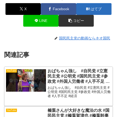
X
Facebook
はてブ
LINE
コピー
国民民主党の動画ならネオ国民
関連記事
おばちゃん強し #自民党 #立憲
YouTube
民主党 #公明党 #国民民主党 #参
政党 #外国人労働者 #人手不足 #
経済
おばちゃん強し #自民党 #立憲民主党 #
公明党 #国民民主党 #参政党 #外国人労働
者 #人手不足 #経済
榛葉さんが大好きな魔法の水 #国
YouTube
民民主党 #榛葉賀津也 #榛葉幹事