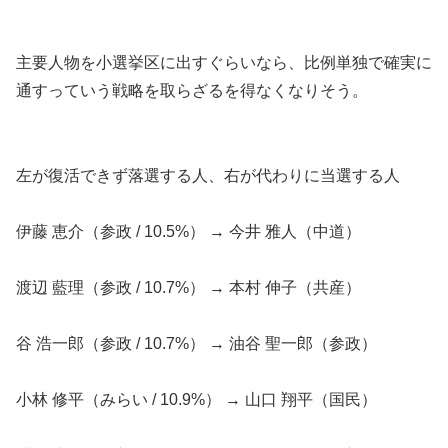
主要人物を小選挙区に出すぐらいなら、比例単独で確実に
通すっていう戦略を取らざるを得なくなりそう。
左が復活できず落選する人、右が代わりに当選する人
伊藤 恵介（参政 / 10.5%） → 今井 雅人（中道）
渡辺 藍理（参政 / 10.7%） → 本村 伸子（共産）
谷 浩一郎（参政 / 10.7%） → 油谷 聖一郎（参政）
小林 修平（みらい / 10.9%） → 山口 翔平（国民）