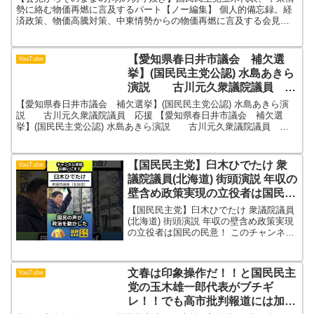
勢に絡む物価再燃に言及するパート【ノー編集】 個人的備忘録。経
済政策、物価高騰対策、中東情勢からの物価再燃に言及する会見の
後半パートをノー編集で5分弱で切り抜いてます。
【愛知県春日井市議会 補欠選
YouTube
挙】(国民民主党公認) 水島あきら
演説 古川元久衆議院議員 応
援
【愛知県春日井市議会 補欠選挙】(国民民主党公認) 水島あきら演
説 古川元久衆議院議員 応援 【愛知県春日井市議会 補欠選
挙】(国民民主党公認) 水島あきら演説 古川元久衆議院議員 と
いえば玉木不倫問題のときバカヤローをしたことで知られ...
【国民民主党】臼木ひでたけ 衆
YouTube
議院議員(北海道) 街頭演説 年収の
壁含め政策実現の立役者は国民の
民意！
【国民民主党】臼木ひでたけ 衆議院議員
(北海道) 街頭演説 年収の壁含め政策実現
の立役者は国民の民意！ このチャンネル
では国民民主党に関する動画を投稿させ
ていただいております。国民民主党を勝
手に応援＆宣伝チャンネルです！！✅ 切
文春は印象操作だ！！と国民民主
YouTube
り抜き・シェ...
党の玉木雄一郎代表がブチギ
レ！！でも高市批判報道には加担