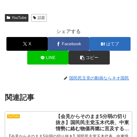
YouTube
話題
シェアする
X
Facebook
はてブ
LINE
コピー
国民民主党の動画ならネオ国民
関連記事
【会見からそのまま5分弱の切り
YouTube
抜き】国民民主党玉木代表、中東
情勢に絡む物価再燃に言及するパ
ート【ノー編集】
【会見からそのまま5分弱の切り抜き】国民民主党玉木代表、中東情