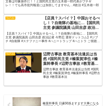
してますやん…#政治 #玉木雄一
文春は印象操作だ！！と国民民主党の玉木雄一郎代表がブチギ
郎
レ！！でも高市批判報道には加担してますやん…#政治 #玉木雄一郎
【店員？スパイ？】中国おそるべ
YouTube
し！？自衛隊の基地に…【国民民
主党 参議院議員 山田吉彦 政治記
者 今野忍 選挙ドットコム】#ジブ
【店員？スパイ？】中国おそるべし！？自衛隊の基地に…【国民民
チ #自衛隊 #ステファニー事件 #
主党 参議院議員 山田吉彦 政治記者 今野忍 選挙ドットコム】#ジブ
チ #自衛隊 #ステファニー事件 #ハニートラップ #ハニトラ ご視聴い
ハニートラップ #ハニトラ
ただきありがとうございます！⚠️ ...
辺野古事故 教育基本法違反は当
YouTube
然 #国民民主党 #榛葉賀津也 #榛
葉幹事長 #辺野古事故 #教育基本
法
辺野古事故 教育基本法違反は当然 #国民
民主党 #榛葉賀津也 #榛葉幹事長 #辺野古
事故 #教育基本法
榛葉幹事長 日豪関係ますます大事になる