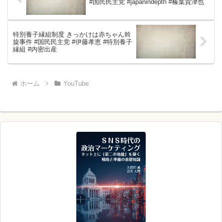
#国民民主党 #japanindepth #榛葉賀津也
特別養子縁組制度 きっかけは赤ちゃん斡
旋事件 #国民民主党 #伊藤孝恵 #特別養子
縁組 #内密出産
ホーム
YouTube