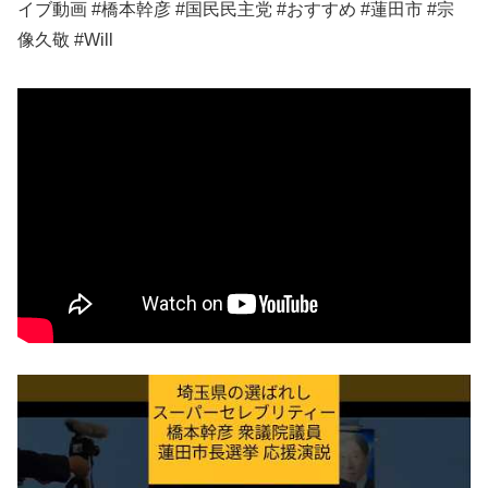
イブ動画 #橋本幹彦 #国民民主党 #おすすめ #蓮田市 #宗
像久敬 #Will