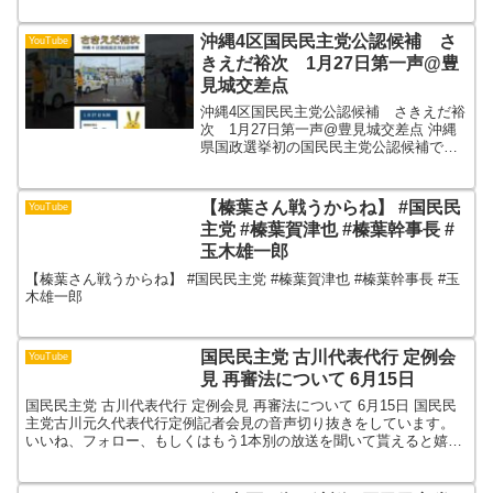
沖縄4区国民民主党公認候補 さ
YouTube
きえだ裕次 1月27日第一声@豊
見城交差点
沖縄4区国民民主党公認候補 さきえだ裕
次 1月27日第一声@豊見城交差点 沖縄
県国政選挙初の国民民主党公認候補で
す。とにかく期日前でもよいので投票率
を上げてみんなで応援しよう。比例もも
ちろん国民民主党へ。
【榛葉さん戦うからね】 #国民民
YouTube
主党 #榛葉賀津也 #榛葉幹事長 #
玉木雄一郎
【榛葉さん戦うからね】 #国民民主党 #榛葉賀津也 #榛葉幹事長 #玉
木雄一郎
国民民主党 古川代表代行 定例会
YouTube
見 再審法について 6月15日
国民民主党 古川代表代行 定例会見 再審法について 6月15日 国民民
主党古川元久代表代行定例記者会見の音声切り抜きをしています。
いいね、フォロー、もしくはもう1本別の放送を聞いて貰えると嬉し
いです。#国民民主党#国民民主党会見#古川元久#...