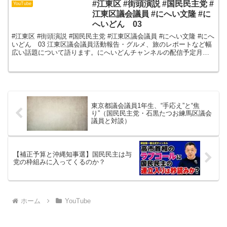
#江東区 #街頭演説 #国民民主党 #
YouTube
江東区議会議員 #にへい文隆 #に
へいどん 03
#江東区 #街頭演説 #国民民主党 #江東区議会議員 #にへい文隆 #にへ
いどん 03 江東区議会議員活動報告・グルメ、旅のレポートなど幅
広い話題について語ります。にへいどんチャンネルの配信予定月曜
日 区議会報告火曜日 自衛隊レポート水曜日...
東京都議会議員1年生、“手応え”と“焦
り”（国民民主党・石黒たつお練馬区議会
議員と対談）
【補正予算と沖縄知事選】国民民主は与
党の枠組みに入ってくるのか？
ホーム
YouTube