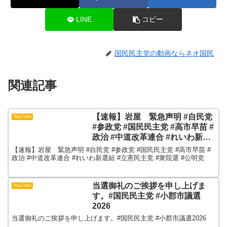
LINE
コピー
国民民主党の動画ならネオ国民
関連記事
【速報】岩屋 緊急声明 #自民党
YouTube
#参政党 #国民民主党 #高市早苗 #
政治 #中道改革連合 #れいわ新選
組 #立憲民主党 #衆院選 #公明党
【速報】岩屋 緊急声明 #自民党 #参政党 #国民民主党 #高市早苗 #
政治 #中道改革連合 #れいわ新選組 #立憲民主党 #衆院選 #公明党
当選御礼のご挨拶を申し上げま
YouTube
す。#国民民主党 #小郡市議選
2026
当選御礼のご挨拶を申し上げます。#国民民主党 #小郡市議選2026