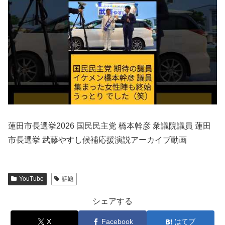
蓮田市長選挙2026 国民民主党 橋本幹彦 衆議院議員 蓮田
市長選挙 武藤やすし候補応援演説アーカイブ動画
YouTube
話題
シェアする
X
Facebook
はてブ