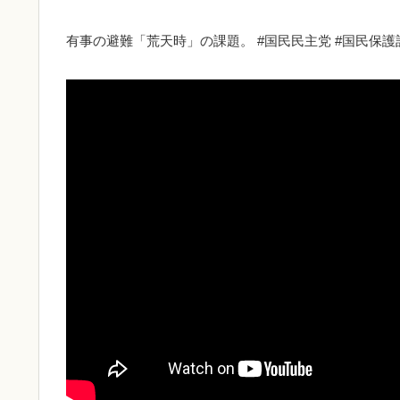
有事の避難「荒天時」の課題。 #国民民主党 #国民保護計