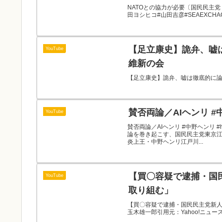
NATOとの協力が必要〔国民民主党 山
田ヨシヒコ#山田吉彦#SEAEXCHAG
【足立康史】詭弁、嘘は
YouTube
維新の会
【足立康史】詭弁、嘘は徹底的に論破
YouTube
賛否両論／AIヘンリ #中野ヘンリ 
論を巻き起こす、国民民主党東京
炎上王・中野ヘンリ江戸川...
【買〇容疑で逮捕・国
YouTube
取り組む」
【買〇容疑で逮捕・国民民主党新人】
玉木雄一郎引用元：Yahoo!ニュース よりttps:/