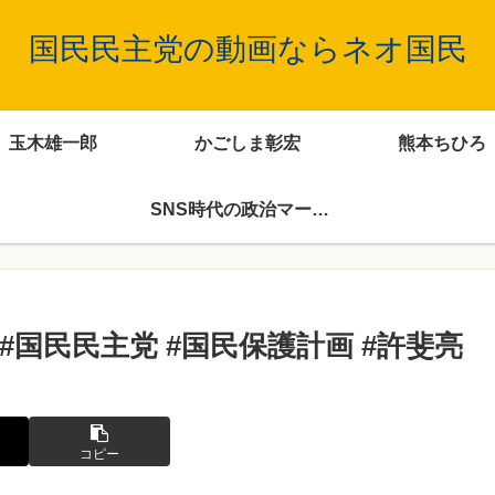
国民民主党の動画ならネオ国民
玉木雄一郎
かごしま彰宏
熊本ちひろ
SNS時代の政治マーケティング
国民民主党 #国民保護計画 #許斐亮
コピー