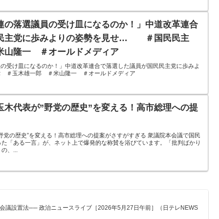
連の落選議員の受け皿になるのか！」中道改革連合
民主党に歩みよりの姿勢を見せ… ＃国民民主
米山隆一 ＃オールドメディア
員の受け皿になるのか！」中道改革連合で落選した議員が国民民主党に歩みよ
 ＃玉木雄一郎 ＃米山隆一 ＃オールドメディア
玉木代表が”野党の歴史”を変える！高市総理への提
野党の歴史”を変える！高市総理への提案がさすがすぎる 衆議院本会議で国民
った「ある一言」が、ネット上で爆発的な称賛を浴びています。「批判ばかり
、...