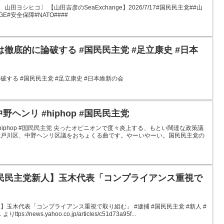
田ヨシヒコ〕 【山田吉彦のSeaExchange】2026/7/17#国民民主党##山
E#安全保障#NATO####
徹底的に論破する #国民民主党 #足立康史 #日本
する #国民民主党 #足立康史 #日本維新の会
賛否両論／AIヘンリ #中野ヘンリ #hiphop #国民民主党
#hiphop #国民民主党 尖ったオピニオンで度々炎上する、もとい闊達な政策議
江戸川区、中野ヘンリ区議をおちょくる曲です。やーいやーい。国民民主党の
民民主党新人】玉木代表「コンプライアンス重視で
玉木代表「コンプライアンス重視で取り組む」 #逮捕 #国民民主党 #新人 #
/news.yahoo.co.jp/articles/c51d73a95f...