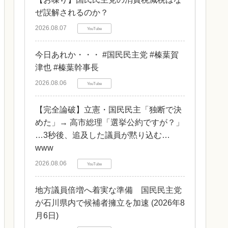
ぜ誤解されるのか？
2026.08.07
YouTube
今日あれか・・・ #国民民主党 #榛葉賀
津也 #榛葉幹事長
2026.08.06
YouTube
【完全論破】立憲・国民民主「独断で決
めた」→ 高市総理「選挙公約ですが？」
…3秒後、追及した議員が黙り込む…
www
2026.08.06
YouTube
地方議員倍増へ着実な準備 国民民主党
が石川県内で候補者擁立を加速 (2026年8
月6日)