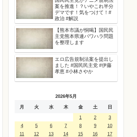
国民民主党がアニメ規制法
案を推進！？いやこれ半分
デマです！気をつけて！#
政治 #解説
【熊本市議が恫喝】国民民
主党熊本県連パワハラ問題
を整理します
エロ広告規制法案を提出し
ました #国民民主党 #伊藤
孝恵 #小林さやか
2026年5月
月
火
水
木
金
土
日
1
2
3
4
5
6
7
8
9
10
11
12
13
14
15
16
17