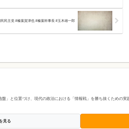
民民主党 #榛葉賀津也 #榛葉幹事長 #玉木雄一郎
地盤」と位置づけ、現代の政治における「情報戦」を勝ち抜くための実
を見る