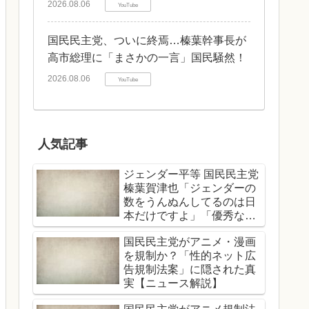
2026.08.06
YouTube
国民民主党、ついに終焉…榛葉幹事長が
高市総理に「まさかの一言」国民騒然！
2026.08.06
YouTube
人気記事
ジェンダー平等 国民民主党
榛葉賀津也「ジェンダーの
数をうんぬんしてるのは日
本だけですよ」「優秀な女
性、男性関係なくどんどん
国民民主党がアニメ・漫画
登用する」
を規制か？「性的ネット広
告規制法案」に隠された真
実【ニュース解説】