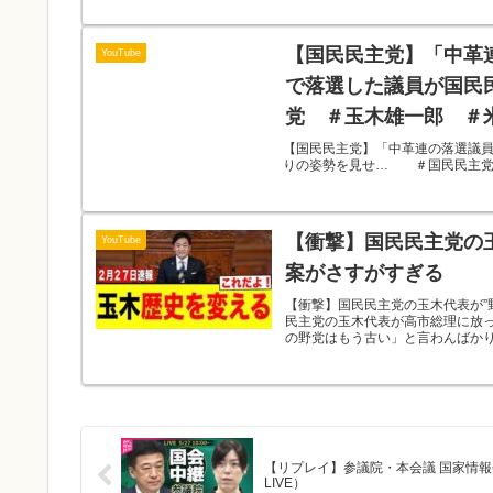
【国民民主党】「中革
YouTube
で落選した議員が国民
党 ＃玉木雄一郎 ＃
【国民民主党】「中革連の落選議
りの姿勢を見せ… ＃国民民主党
【衝撃】国民民主党の
YouTube
案がさすがすぎる
【衝撃】国民民主党の玉木代表が”
民主党の玉木代表が高市総理に放
の野党はもう古い」と言わんばかりの
【リプレイ】参議院・本会議 国家情報会議設置法── 政治ニュースライブ［2026年5月27日午前］（日テレNEWS
LIVE）