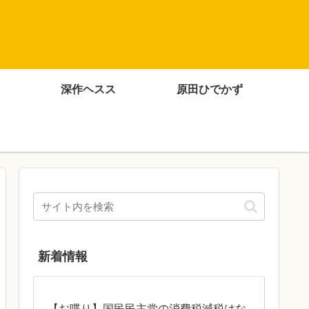
深作ヘスス
原田ひでかず
新着情報
【お喋り】国民民主党の消費税減税はな