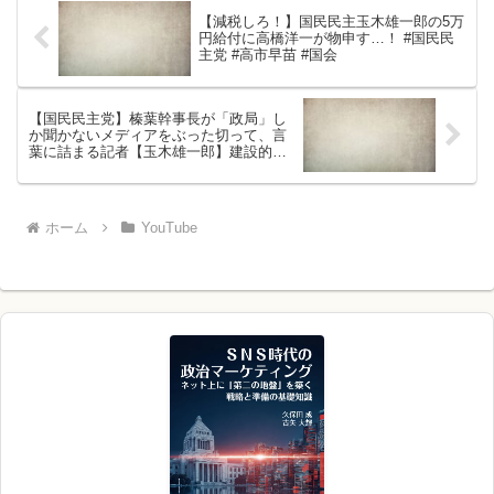
【減税しろ！】国民民主玉木雄一郎の5万
円給付に高橋洋一が物申す…！ #国民民
主党 #高市早苗 #国会
【国民民主党】榛葉幹事長が「政局」し
か聞かないメディアをぶった切って、言
葉に詰まる記者【玉木雄一郎】建設的な
議論にならない記者会見の意義とは【切
り抜き】#国民民主 #玉木雄一郎 #榛葉幹
事
ホーム
YouTube