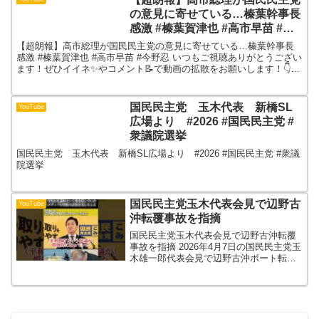
の意見に寄せている…榛葉幹事長
感激 #榛葉賀津也 #高市早苗 #今
野忍
【超朗報】高市総理が国民民主党の意見に寄せている…榛葉幹事長
感激 #榛葉賀津也 #高市早苗 #今野忍 いつもご視聴ありがとうござい
ます！ぜひイイネ✨やコメント📝で動画の拡散をお願いします！👇
SNS運用でお困りの方はこちらから※お問い合わせフ...
国民民主党 玉木代表 新橋SL
YouTube
広場より #2026 #国民民主党 #
衆議院選挙
国民民主党 玉木代表 新橋SL広場より #2026 #国民民主党 #衆議
院選挙
国民民主党玉木代表会見で辺野古
YouTube
沖転覆事故を指摘
国民民主党玉木代表会見で辺野古沖転覆
事故を指摘 2026年4月7日の国民民主党玉
木雄一郎代表会見で辺野古沖ボート転覆
事故の問題を指摘しました。①学校側が
抗議船に乗せることを本人や家族にも伝
えていなかった。②メディアが初期報道
で誤報を流したこ...