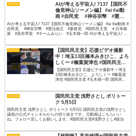
AIが考える宇宙人! ?137【国民不
YouTube
倫党神山ソーメン編】 #ai #ai動
画 #自民党 #神谷宗幣 #憲法
改正 #参政党 #国民民主党 ＃
AIが考える宇宙人! ?137【国民不倫党神山ソーメン編】 #ai #ai動画 #
日本維新 #高市早苗 #チームみ
自民党 #神谷宗幣 #憲法改正 #参政党 #国民民主党 ＃日本維
新 #高市早苗 #チームみらい #玉木雄一郎 AIが考える宇宙人! ?
らい #玉木雄一郎
137【国民不倫党神山...
【国民民主党】応援ビデオ撮影
YouTube
中！埼玉13区橋本みきひこ、よろ
しくー #榛葉賀津也 #国民民主党
#玉木雄一郎
【国民民主党】応援ビデオ撮影中！埼玉
13区橋本みきひこ、よろしくー #榛葉賀
津也 #国民民主党 #玉木雄一郎 国民民主
党を応援します！1/29街頭演説、埼玉13
区橋本みきひこ候補
国民民主党 浅野さとし ポリトー
YouTube
ク 5月5日
国民民主党 浅野さとし ポリトーク 5月5日 国民民主党の浅野さとし
議員の公式チャンネルからの切り抜きです。元動画はこちらいい
ね、フォロー宜しくお願いします。#国民民主党#浅野さとし#政治
【超朗報】高市総理が国民民主党
YouTube